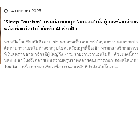
14 เมษายน 2025
‘Sleep Tourism’ เทรนด์ฮิตคนยุค ‘อดนอน’ เมื่อผู้คนพร้อมจ่ายเพ
พลัง ตั้งแต่สปาบำบัดถึง AI ช่วยฝัน
หากเปิดโซเชียลมีเดียยามเช้า คุณอาจเห็นคนแชร์ข้อมูลการนอนจากอุปก
ติดตามการนอนไม่ต่างจากรูปโยคะหรือสมูทตี้มื้อเช้า ท่ามกลางวิกฤตกา
ที่ในสหราชอาณาจักรมีผู้ใหญ่ถึง 74% รายงานว่านอนไม่ดี ด้วยเหตุนี้ก
หลับ 8 ชั่วโมงจึงกลายเป็นความหรูหราที่หลายคนปรารถนา ส่งผลให้เกิด 
Tourism’ หรือการท่องเที่ยวเพื่อการนอนหลับที่กำลังเติบโตอย...