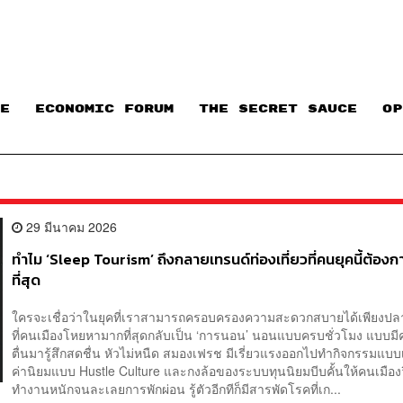
E
ECONOMIC FORUM
THE SECRET SAUCE​
OP
29 มีนาคม 2026
ทำไม ‘Sleep Tourism’ ถึงกลายเทรนด์ท่องเที่ยวที่คนยุคนี้ต้อง
ที่สุด
ใครจะเชื่อว่าในยุคที่เราสามารถครอบครองความสะดวกสบายได้เพียงปลายน
ที่คนเมืองโหยหามากที่สุดกลับเป็น ‘การนอน’ นอนแบบครบชั่วโมง แบบม
ตื่นมารู้สึกสดชื่น หัวไม่หนืด สมองเฟรช มีเรี่ยวแรงออกไปทำกิจกรรมแบบเ
ค่านิยมแบบ Hustle Culture และกงล้อของระบบทุนนิยมบีบคั้นให้คนเมืองวิ่
ทำงานหนักจนละเลยการพักผ่อน รู้ตัวอีกทีก็มีสารพัดโรคที่เก...