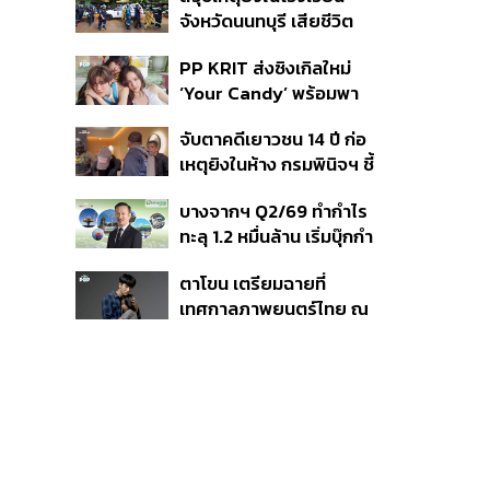
ที่ดิน เคลียร์ใบอนุญาต
จังหวัดนนทบุรี เสียชีวิต
โรงแรมค้าง 7 ปี
รวม 8 ราย โฆษก ตร. เผย
PP KRIT ส่งซิงเกิลใหม่
ปมค้นประวัติคดีกราดยิงที่
‘Your Candy’ พร้อมพา
สหรัฐฯ
ต้าเหนิง และ ณิชา ร่วมมิว
จับตาคดีเยาวชน 14 ปี ก่อ
สิกวิดีโอ
เหตุยิงในห้าง กรมพินิจฯ ชี้
ประพฤติดี-รับการรักษาต่อ
บางจากฯ Q2/69 ทำกำไร
เนื่อง ประเมินปล่อยตัว
ทะลุ 1.2 หมื่นล้าน เริ่มบุ๊กกำ
ไร ‘SAF’ เชิงพาณิชย์ครั้ง
ตาโขน เตรียมฉายที่
แรก หนุนรายได้ครึ่งปีทะลุ
เทศกาลภาพยนตร์ไทย ณ
3.2 แสนล้าน
ประเทศบราซิล