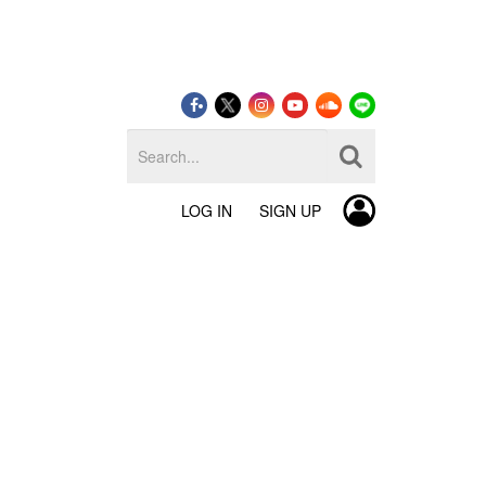
LOG IN
SIGN UP