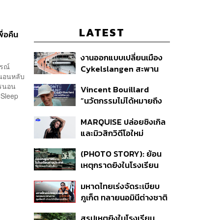
LATEST
ื่อคืน
งานออกแบบเปลี่ยนเมือง
รณ์
Cykelslangen สะพาน
รนอนหลับ
จักรยานลอยฟ้าใน
ารนอน
Vincent Bouillard
โคเปนเฮเกน ทางสัญจร
‘Sleep
“นวัตกรรมไม่ได้หมายถึง
ของเมืองที่น่าอยู่
การคิดของใหม่เสมอไป”
MARQUISE ปล่อยซิงเกิล
และมิวสิกวิดีโอใหม่
IRONIC ที่เสียดสีความ
(PHOTO STORY): ย้อน
สัมพันธ์สุด Toxic
เหตุกราดยิงในโรงเรียน
ต่างประเทศ ที่ผู้ก่อเหตุเป็น
มหาดไทยเร่งจัดระเบียบ
นักเรียน
ภูเก็ต ทลายนอมินีต่างชาติ
คุมเจ็ตสกี สางบริษัทฮุบ
สรุปเหตุยิงในโรงเรียน