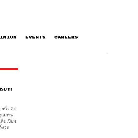
INION
EVENTS
CAREERS
การมาก
ิ้ว สิ่ง
ีคุณภาพ
ต็มเปี่ยม
งวุ่น