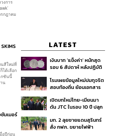
่งวงการ
awk’
6 กรกฎาคม
LATEST
ง SKIMS
เงินบาท ‘แข็งค่า’ หนักสุด
สีใหม่ที่
รอบ 6 สัปดาห์ หลังปฏิบัติ
็ได้เลือก
การแทรกแซงเยนของ
็กชันนี้
โรมเผยข้อมูลใหม่ปมทุจริต
สหรัฐฯ-ญี่ปุ่น Standard
่าน
สอบท้องถิ่น ย้อนเอกสาร
Chartered เปิดเป้าสิ้นปีนี้
ประชุมปี 2567 พบชื่อ
จ่อแข็งต่อแตะ 32.50 บาท
เปิดบทใหม่ไทย-เมียนมา
อนุทิน จ่อสอบต่อเอี่ยว
ต่อดอลลาร์
ดัน JTC ในรอบ 10 ปี ปลุก
ตัดตอน ม.บูรพา หรือไม่
‘เส้นเลือดใหญ่’ ค้า
ซัมเมอร์
มท. 2 ลุยชายแดนสุรินทร์
ชายแดน ท่าเรือน้ำลึก
สั่ง กฟภ. ขยายไฟฟ้า
ทวาย
‘ปราสาทตาควาย–เนิน
่อปีก่อน