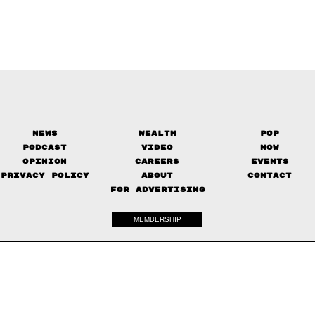
News
Wealth
Pop
Podcast
Video
Now
Opinion
Careers
Events
Privacy Policy
About
Contact
FOR ADVERTISING
MEMBERSHIP
© 2017-
2026
The Standard. All rights reserved.