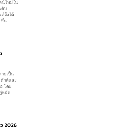
ลน์ใหม่ใน
ะดับ
์จึงได้
ขึ้น
ง
ลายเป็น
รดักต์และ
ธอ โดย
ยู่หมัด
นาว 2026