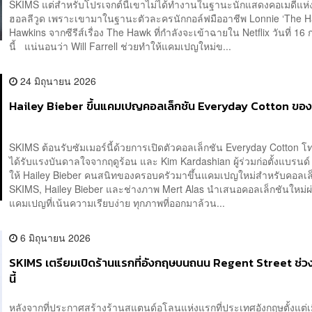
SKIMS แต่สำหรับโปรเจกต์นี้เขาไม่ได้ทำงานในฐานะนักแสดงคอเมดีแห
ฮอลลีวูด เพราะเขามาในฐานะตัวละครนักกอล์ฟมืออาชีพ Lonnie ‘The H
Hawkins จากซีรีส์เรื่อง The Hawk ที่กำลังจะเข้าฉายใน Netflix วันที่ 1
นี้ แน่นอนว่า Will Farrell ช่วยทำให้แคมเปญใหม่ข...
24 มิถุนายน 2026
Hailey Bieber ขึ้นแคมเปญคอลเล็กชัน Everyday Cotton ขอ
SKIMS ต้อนรับซัมเมอร์นี้ด้วยการเปิดตัวคอลเล็กชัน Everyday Cotton โทน
ได้รับแรงบันดาลใจจากฤดูร้อน และ Kim Kardashian ผู้ร่วมก่อตั้งแบรนด์ ก
ให้ Hailey Bieber คนสนิทของครอบครัวมาขึ้นแคมเปญใหม่สำหรับคอลเล
SKIMS, Hailey Bieber และช่างภาพ Mert Alas นำเสนอคอลเล็กชันใหม่ผ
แคมเปญที่เน้นความเรียบง่าย ทุกภาพที่ออกมาล้วน...
6 มิถุนายน 2026
SKIMS เตรียมเปิดร้านแรกที่อังกฤษบนถนน Regent Street ช่วง
นี้
หลังจากที่ประกาศสร้างร้านสแตนด์อโลนแห่งแรกที่ประเทศอังกฤษตั้งแต่เมื