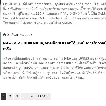
SKIMS แบรนด์ที่ Kim Kardashian ปลุกปั้นร่วมกับ Jens Grede ปัจจุบันมีม
ถึง 5 พันล้านดอลลาร์แล้ว หลังจากที่สามารถระดมทุนครั้งล่าสุดได้ 225 ล
ดอลลาร์ ผู้ที่มาทุ่มทุน 225 ล้านดอลลาร์ให้กับ SKIMS ในครั้งนี้คือ Gol
Sachs Alternatives ของ Golden Sachs อันเป็นบริษัทด้านการเงินและก
โดยก่อนหน้านี้พวกเขาเคยระดมทุนให้กับ SKIMS ...
23 กันยายน 2025
NikeSKIMS เผยแคมเปญคอลเล็กชันแรกที่ได้แรงบันดาลใจจากน
หญิง
หลังจากที่ปล่อยทีเซอร์การร่วมงานระหว่าง Nike และ SKIMS แบรนด์ชุด
สัดส่วนและเสื้อผ้าไลฟ์สไตล์ของ Kim Kardashian วันนี้เราก็ได้เห็น Ni
ออกมาเป็นรูปเป็นร่าง ผ่านแคมเปญคอลเล็กชันแรกที่ได้แรงบันดาลใจจา
พลังของเหล่านักกีฬาหญิงหลายรูปร่าง ในสินค้าชุดแรกที่ NikeSKIMS ป
มา จะเป็นเสื้อผ้าที่ผสมดีไซน์กระชับรูปร่างและโทนสีขอ...
1
2
3
...
»
LAST »