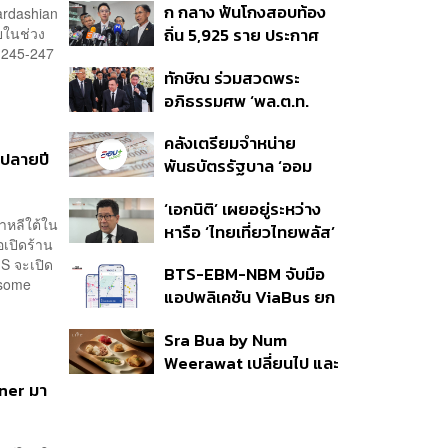
ก กลาง ฟันโกงสอบท้อง
ardashian
350’ เสริมความมั่นคง
ยในช่วง
ถิ่น 5,925 ราย ประกาศ
ชายแดน
่ 245-247
บัญชีใหม่ 7 ส.ค. ส่วน 97
ทักษิณ ร่วมสวดพระ
ราย รอ ป.ป.ช. ขีดเส้นแล้ว
อภิธรรมศพ ‘พล.ต.ท.
เสร็จ 31 ส.ค.
ผ่อน’ บิดา ‘พักตร์พิไล ทวี
คลังเตรียมจำหน่าย
สิน’ สิริอายุ 103 ปี แกนนำ
้ปลายปี
พันธบัตรรัฐบาล ‘ออม
เพื่อไทย-บุคคลหลาก
พลัส’ รอบถัดไป เร็วสุด 4
วงการร่วมอาลัย
‘เอกนิติ’ เผยอยู่ระหว่าง
ก.ย.นี้ อาจเพิ่มสัดส่วนการ
กาหลีใต้ใน
หารือ ‘ไทยเที่ยวไทยพลัส’
ขายแบบ Small Lot First
อเปิดร้าน
มีสิทธิใช้งบจากเงินกู้ 4
มากขึ้น
S จะเปิด
BTS-EBM-NBM จับมือ
แสนล้าน มั่นใจงบต่อ ‘ไทย
dsome
แอปพลิเคชัน ViaBus ยก
ช่วยไทย พลัส’ เฟส 2 มี
ระดับการติดตามตำแหน่ง
เพียงพอ
Sra Bua by Num
รถไฟฟ้า 3 สายแบบเรียล
Weerawat เปลี่ยนไป และ
ไทม์
นี่คือเหตุผลที่เราควรกลับ
nner มา
ไปอีกครั้ง