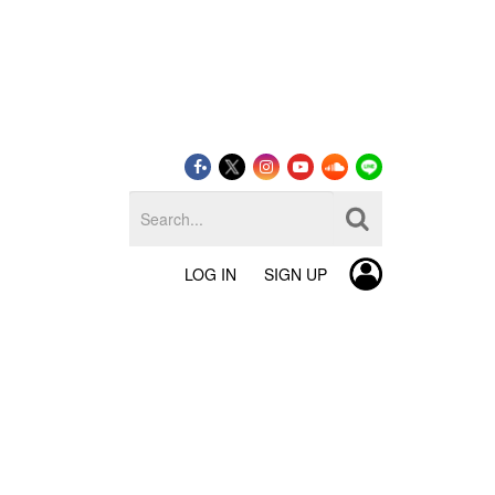
LOG IN
SIGN UP