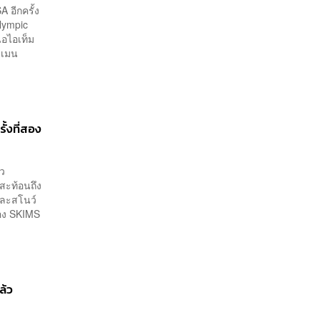
 อีกครั้ง
Olympic
อไอเท็ม
ะเมน
้งที่สอง
ัว
็สะท้อนถึง
และสโนว์
ของ SKIMS
ล้ว