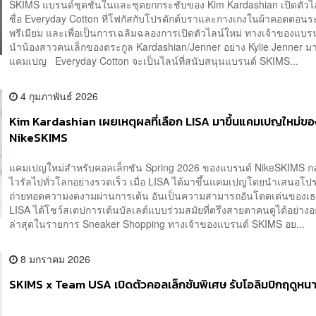
SKIMS แบรนด์ชุดชั้นในและชุดยกกระชับของ Kim Kardashian เปิดตัวไ
ชื่อ Everyday Cotton ที่โฟกัสกับโปรดักต์บราและกางเกงในผ้าคอตตอนร
พรีเมียม และเพื่อเป็นการเฉลิมฉลองการเปิดตัวไลน์ใหม่ ทางเจ้าของแบรนด
นำน้องสาวคนเล็กของตระกูล Kardashian/Jenner อย่าง Kylie Jenner มา
แคมเปญ Everyday Cotton จะเป็นไลน์ที่สนับสนุนแบรนด์ SKIMS...
4 กุมภาพันธ์ 2026
Kim Kardashian เผยเหตุผลที่เลือก LISA มาขึ้นแคมเปญใหม่ขอ
NikeSKIMS
แคมเปญใหม่สำหรับคอลเล็กชัน Spring 2026 ของแบรนด์ NikeSKIMS ก
ไวรัลไปทั่วโลกอย่างรวดเร็ว เมื่อ LISA ได้มาขึ้นแคมเปญโดยนำเสนอโป
ถ่ายทอดความงดงามผ่านการเต้น อันเป็นความสามารถอันโดดเด่นของเ
LISA ได้โชว์สเตปการเต้นบัลเลต์แบบร่วมสมัยที่ตรึงสายตาคนดูได้อย่างอ
ล่าสุดในรายการ Sneaker Shopping ทางเจ้าของแบรนด์ SKIMS อย...
8 มกราคม 2026
SKIMS x Team USA เปิดตัวคอลเล็กชันพิเศษ รับโอลิมปิกฤดูห