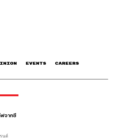
INION
EVENTS
CAREERS
์ฟจากซี
บรนด์