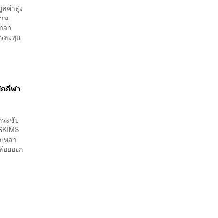
ูลค่าสูง
้าน
dman
ารลงทุน
ักกีฬา
กระชับ
keSKIMS
กเหล่า
ล่อยออก