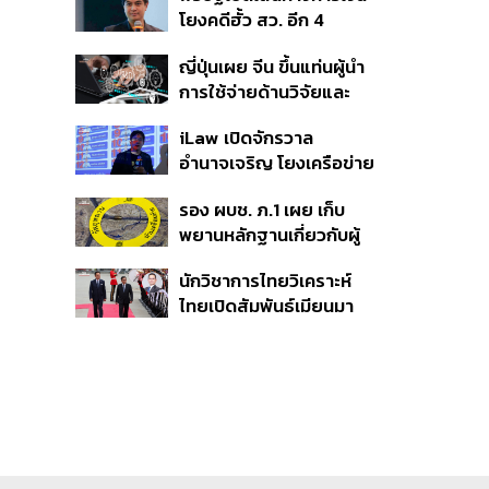
โยงคดีฮั้ว สว. อีก 4
จังหวัด พบ ส.อบจ.
ญี่ปุ่นเผย จีน ขึ้นแท่นผู้นำ
อำนาจเจริญโอนเงินให้เจ้า
การใช้จ่ายด้านวิจัยและ
หน้าที่ กกต. ฝ่ายสืบสวน
พัฒนาโลก กวาดสัดส่วน
iLaw เปิดจักรวาล
งานวิจัยถูกอ้างอิงสูงสุด
อำนาจเจริญ โยงเครือข่าย
แซงสหรัฐฯ
ผู้สมัคร สว. พร้อมตั้งข้อ
รอง ผบช. ภ.1 เผย เก็บ
สังเกตลงสมัครตรง
พยานหลักฐานเกี่ยวกับผู้
คุณสมบัติหรือไม่
ก่อเหตุยิงในโรงเรียนไป
นักวิชาการไทยวิเคราะห์
ตรวจสอบทั้งหมดแล้ว
ไทยเปิดสัมพันธ์เมียนมา
แนะขีดเส้นให้ชัดเป็นมิตร
ได้ถึงจุดไหน