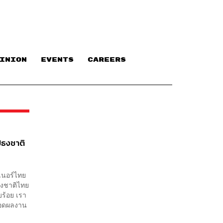
INION
EVENTS
CAREERS
ีธงชาติ
ซเนอร์ไทย
ธงชาติไทย
บร้อย เรา
อยอดผลงาน