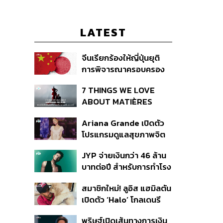
LATEST
จีนเรียกร้องให้ญี่ปุ่นยุติ
การพิจารณาครอบครอง
อาวุธนิวเคลียร์
7 THINGS WE LOVE
ABOUT MATIÈRES
FÉCALES
Ariana Grande เปิดตัว
โปรแกรมดูแลสุขภาพจิต
สำหรับคนในอุตสาหกรรม
JYP จ่ายเงินกว่า 46 ล้าน
ดนตรี
บาทต่อปี สำหรับการทำโรง
อาหารออร์แกนิกในบริษัท
สมาชิกใหม่! ลูอิส แฮมิลตัน
เปิดตัว ‘Halo’ โกลเดนรี
ทรีฟเวอร์ตัวใหม่
พริษฐ์เปิดเส้นทางการเงิน