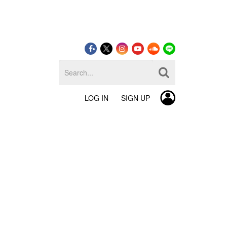
LOG IN
SIGN UP