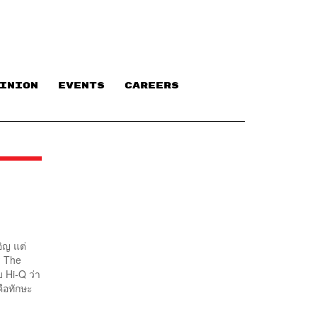
INION
EVENTS
CAREERS
อิญ แต่
ร The
 Hi-Q ว่า
ือทักษะ