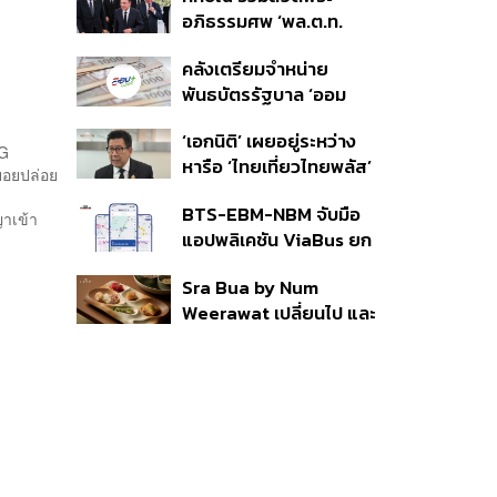
ราย รอ ป.ป.ช. ขีดเส้นแล้ว
อภิธรรมศพ ‘พล.ต.ท.
เสร็จ 31 ส.ค.
ผ่อน’ บิดา ‘พักตร์พิไล ทวี
คลังเตรียมจำหน่าย
สิน’ สิริอายุ 103 ปี แกนนำ
พันธบัตรรัฐบาล ‘ออม
เพื่อไทย-บุคคลหลาก
พลัส’ รอบถัดไป เร็วสุด 4
วงการร่วมอาลัย
‘เอกนิติ’ เผยอยู่ระหว่าง
ก.ย.นี้ อาจเพิ่มสัดส่วนการ
YG
หารือ ‘ไทยเที่ยวไทยพลัส’
ขายแบบ Small Lot First
ยอยปล่อย
มีสิทธิใช้งบจากเงินกู้ 4
มากขึ้น
BTS-EBM-NBM จับมือ
แสนล้าน มั่นใจงบต่อ ‘ไทย
ญาเข้า
แอปพลิเคชัน ViaBus ยก
ช่วยไทย พลัส’ เฟส 2 มี
ระดับการติดตามตำแหน่ง
เพียงพอ
Sra Bua by Num
รถไฟฟ้า 3 สายแบบเรียล
Weerawat เปลี่ยนไป และ
ไทม์
นี่คือเหตุผลที่เราควรกลับ
ไปอีกครั้ง