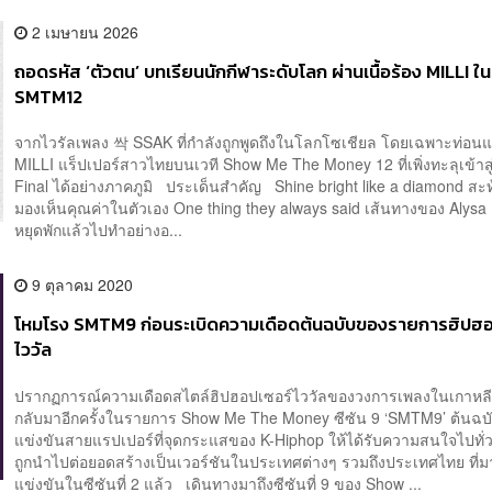
2 เมษายน 2026
ถอดรหัส ‘ตัวตน’ บทเรียนนักกีฬาระดับโลก ผ่านเนื้อร้อง MILLI ใน
SMTM12
จากไวรัลเพลง 싹 SSAK ที่กำลังถูกพูดถึงในโลกโซเชียล โดยเฉพาะท่อน
MILLI แร็ปเปอร์สาวไทยบนเวที Show Me The Money 12 ที่เพิ่งทะลุเข้าส
Final ได้อย่างภาคภูมิ ประเด็นสำคัญ Shine bright like a diamond สะ
มองเห็นคุณค่าในตัวเอง One thing they always said เส้นทางของ Alysa
หยุดพักแล้วไปทำอย่างอ...
9 ตุลาคม 2020
โหมโรง SMTM9 ก่อนระเบิดความเดือดต้นฉบับของรายการฮิปฮอ
ไววัล
ปรากฏการณ์ความเดือดสไตล์ฮิปฮอปเซอร์ไววัลของวงการเพลงในเกาหลี
กลับมาอีกครั้งในรายการ Show Me The Money ซีซัน 9 ‘SMTM9’ ต้นฉ
แข่งขันสายแรปเปอร์ที่จุดกระแสของ K-Hiphop ให้ได้รับความสนใจไปทั
ถูกนำไปต่อยอดสร้างเป็นเวอร์ชันในประเทศต่างๆ รวมถึงประเทศไทย ที่ม
แข่งขันในซีซันที่ 2 แล้ว เดินทางมาถึงซีซันที่ 9 ของ Show ...