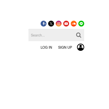
LOG IN
SIGN UP