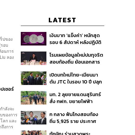
LATEST
เงินบาท ‘แข็งค่า’ หนักสุด
แร็ปของ
รอบ 6 สัปดาห์ หลังปฏิบัติ
ู่รอบ
การแทรกแซงเยนของ
ท้อนการ
โรมเผยข้อมูลใหม่ปมทุจริต
สหรัฐฯ-ญี่ปุ่น Standard
 Liu ลอง
สอบท้องถิ่น ย้อนเอกสาร
Chartered เปิดเป้าสิ้นปีนี้
ประชุมปี 2567 พบชื่อ
จ่อแข็งต่อแตะ 32.50 บาท
เปิดบทใหม่ไทย-เมียนมา
อนุทิน จ่อสอบต่อเอี่ยว
ต่อดอลลาร์
ดัน JTC ในรอบ 10 ปี ปลุก
ตัดตอน ม.บูรพา หรือไม่
‘เส้นเลือดใหญ่’ ค้า
ปเซอร์
มท. 2 ลุยชายแดนสุรินทร์
ชายแดน ท่าเรือน้ำลึก
สั่ง กฟภ. ขยายไฟฟ้า
ทวาย
‘ปราสาทตาควาย–เนิน
กำลังจะ
ก กลาง ฟันโกงสอบท้อง
บับของการ
350’ เสริมความมั่นคง
่วโลก และ
ถิ่น 5,925 ราย ประกาศ
ชายแดน
าถึงการ
บัญชีใหม่ 7 ส.ค. ส่วน 97
ทักษิณ ร่วมสวดพระ