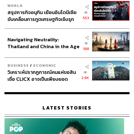
WORLD
สรุปภารกิจอนุทิน เยือนอินโดนีเซีย
553
ขับเคลื่อนการทูตเศรษฐกิจเชิงรุก
ประกาศหุ้นส่วนยุทธศาสตร์ไทย –
อินโดนีเซีย
Navigating Neutrality:
Thailand and China in the Age
188
of a New Global Order
BUSINESS
/
ECONOMIC
วิเคราะห์ปรากฏการณ์คนแห่ขอสิน
2.6K
เชื่อ CLICX อาจเป็นเพียงยอด
ภูเขาน้ำแข็ง ของปัญหาหนี้ครัว
เรือนไทยที่ถูกซุกไว้
LATEST STORIES