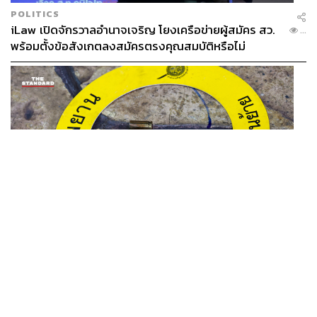
POLITICS
iLaw เปิดจักรวาลอำนาจเจริญ โยงเครือข่ายผู้สมัคร สว.
...
พร้อมตั้งข้อสังเกตลงสมัครตรงคุณสมบัติหรือไม่
THAILAND
รอง ผบช. ภ.1 เผย เก็บพยานหลักฐานเกี่ยวกับผู้ก่อเหตุยิง
...
ในโรงเรียนไปตรวจสอบทั้งหมดแล้ว