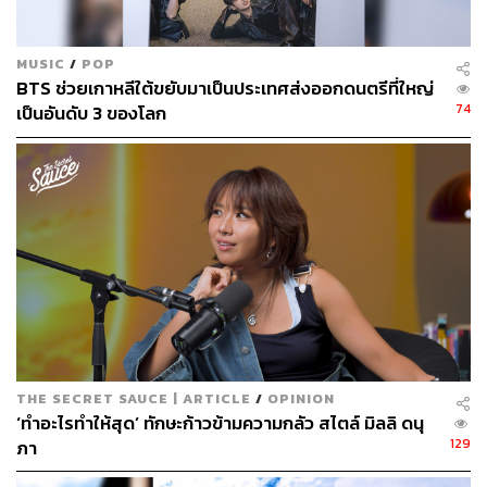
(หรือซงมินโฮ รองแชมป์
Show Me The Money ซีซัน 4)
ซึ่ง
ทั้งคู่อยู่ภายใต้สังกัด YG เช่นเดียวกัน แต่เขาก็ยังเดินตามทาง
MUSIC
/
POP
ของตัวเอง เช่น รอยสักที่แขนซ้าย เขาลบมันออกไปไม่ได้
BTS ช่วยเกาหลีใต้ขยับมาเป็นประเทศส่งออกดนตรีที่ใหญ่
เพราะมันคือสิ่งเตือนใจว่าตัวตนเขาคือใคร
74
เป็นอันดับ 3 ของโลก
THE SECRET SAUCE | ARTICLE
/
OPINION
‘ทำอะไรทำให้สุด’ ทักษะก้าวข้ามความกลัว สไตล์ มิลลิ ดนุ
นี่อาจเป็นสาเหตุหนึ่งให้ ONE ตัดสินใจเลือกอยู่ในทีมของ
129
ภา
AOMG ซึ่งมี ไซมอน โดมินิก และ Gray เป็นโปรดิวเซอร์