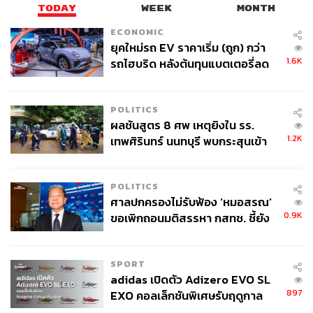
TODAY
WEEK
MONTH
ECONOMIC
ยุคใหม่รถ EV ราคาเริ่ม (ถูก) กว่า
1.6K
รถไฮบริด หลังต้นทุนแบตเตอรี่ลด
ลง - จีนแห่บุกตลาดเกิดใหม่
POLITICS
ผลชันสูตร 8 ศพ เหตุยิงใน รร.
1.2K
เทพศิรินทร์ นนทบุรี พบกระสุนเข้า
จุดสำคัญ ‘ศีรษะ-หน้าอก’ ครูถูกยิง
4 นัด จากระยะไกล
POLITICS
ศาลปกครองไม่รับฟ้อง ‘หมอสรณ’
FYI
0.9K
ขอเพิกถอนมติสรรหา กสทช. ชี้ยัง
ถึงเวลาสิ้นสุดการรอคอย ONE ศิลปินเดี่ยวที่ผ่านการ
ไม่ใช่ผู้เดือดร้อนเสียหาย
บ่มเพาะและขัดเกลาจาก YG Entertainment ซึ่งกำลัง
จะเดบิวต์อย่างเป็นทางการในวันที่ 11 กรกฎาคมนี้
SPORT
adidas เปิดตัว Adizero EVO SL
897
EXO คอลเล็กชันพิเศษรับฤดูกาล
College Football