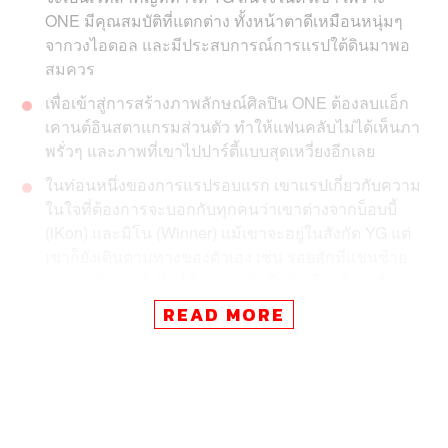
ONE มีคุณสมบัติที่แตกต่าง ทั้งหน้าตาดีเหมือนหนุ่มๆ
จากวงไอดอล และมีประสบการณ์การแรปใต้ดินมาพอ
สมควร
เพื่อเข้าสู่การสร้างภาพลักษณ์ศิลปิน ONE ต้องลบแอ็ก
เคานต์อินสตาแกรมส่วนตัว ทำให้แฟนคลับไม่ได้เห็นภา
พรั่วๆ และภาพที่เขาไปปาร์ตี้แบบสุดเหวี่ยงอีกเลย
ในท่อนหนึ่งของการแรปรอบแรก เขาแรปเกี่ยวกับความ
ในใจที่ต้องการจะบอกกับทุกคนว่าเขาต่างจากบ็อบบี้
(iKon) และมิโน (Winner) แม้เขาจะอยู่ในสังกัด YG แต่
เขาก็ยังเดินตามทางของตัวเอง เช่น รอยสักที่แขนซ้าย
เขาลบมันออกไปไม่ได้ เพราะมันคือสิ่งเตือนใจว่าตัวตน
เขาคือใคร
READ MORE
เพลง
Comfortable
ที่เขาขึ้นโชว์ในสเตจสุดท้ายบนเวที
Show Me The Money ซีซัน 5
ร่วมร้องกับไซมอน โดมิ
นิก และ Gray ได้กลายเป็นเพลงฮิตในทันที และยังคว้า
ตำแหน่ง Perfect All Kill หรือเพลงฮิตอันดับหนึ่งบน
ชาร์ตเพลงรายวันและเรียลไทม์ในทุกชาร์ตเพลงหลัก