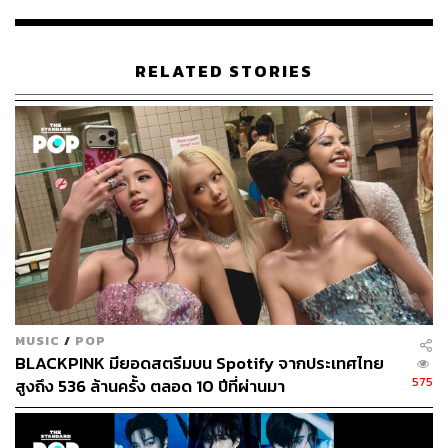
สำคัญที่ทำให้ YG สนใจในตัวเขา เพราะ ONE มีคุณสมบัติที่
แตกต่าง ทั้งหน้าตาดีเหมือนหนุ่มๆ จากวงไอดอล และมี
ประสบการณ์การแรปใต้ดินมาพอสมควร อาจจะพอๆ กับซ
RELATED STORIES
งมินโฮ หรือมิโน แห่ง Winner เลยก็ว่าได้ ซึ่งหลังจบจาก
รายการ ทาง YG จึงได้มีการพูดคุยและเซ็นสัญญากับ ONE
ในเดือนกันยายน 2015
เมื่อ ONE ได้เข้ามาอยู่ในสังกัดชื่อดังอย่าง YG ที่มีเพื่อน
ร่วมสังกัดเป็นวงดังอย่าง BIGBANG, PSY, 2NE1 กระแสโลก
อินเทอร์เน็ตก็มีทั้งยินดีและเสียดาย ในแง่ความเสียดายคือ
เป็นที่รู้กันว่าเมื่อต้องเข้ามาอยู่ในวงศ์วานการปั้นศิลปินของ
YG ก็ต้องตัดความเป็นส่วนตัวทิ้งเพื่อเข้าสู่การสร้างภาพ
ลักษณ์ศิลปิน ONE ต้องลบแอ็กเคานต์อินสตาแกรมส่วนตัว
ทำให้แฟนคลับไม่ได้เห็นภาพรั่วๆ และภาพเขาไปปาร์ตี้แบบ
สุดเหวี่ยงอีกเลย ในแง่ของความยินดีคือเมื่อ ONE ได้อยู่ใน
สังกัดใหญ่เช่นนี้ ชีวิตเขาจะเป็นไปในทางที่ดีขึ้น และได้รับ
MUSIC
/
POP
การผลักดันที่ดีจากค่ายอย่างเต็มที่แน่นอน
BLACKPINK มียอดสตรีมบน Spotify จากประเทศไทย
575
สูงถึง 536 ล้านครั้ง ตลอด 10 ปีที่ผ่านมา