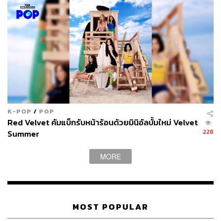
แม้ว่าในปีนี้จะมีทีมโปรดิวเซอร์จากฝั่ง YG อย่าง Zion T. และ
Kush ที่เป็นต้นสังกัดของ ONE เข้าร่วมรายการด้วย แต่ ONE
ก็เลือกที่จะอยู่ในทีมของโปรดิวเซอร์ต่างค่ายเพื่อพิสูจน์ตัวเอง
สุดท้ายแม้จะไม่ได้เป็นแชมป์ แต่เวทีนี้ก็สร้างชื่อให้กับ ONE
มากขึ้น เพราะเพลง
Comfortable
ที่เขาขึ้นโชว์ในสเตจ
สุดท้ายบนเวที
Show Me The Money ซีซัน 5
ร่วมร้องกับไซ
มอน โดมินิก และ Gray ได้กลายเป็นเพลงฮิตในทันที และยัง
คว้าตำแหน่ง Perfect All Kill หรือเพลงฮิตอันดับหนึ่งบนชาร์ต
เพลงรายวันและเรียลไทม์ในทุกชาร์ตเพลงหลักของเกาหลีใต้
อีกด้วย
K-POP
/
POP
จากจุดนี้เองที่เราก็เริ่มเห็นเสน่ห์ที่เป็นธรรมชาติในตัวเขา
Red Velvet คัมแบ็กรับหน้าร้อนด้วยมินิอัลบั้มใหม่ Velvet
มากขึ้น บวกกับการแรปที่ไม่ดุดัน พร้อมมาดของหนุ่มหล่อ ขี้
228
Summer
อาย ยิ้มละลายใจ ทำให้เขาต่างจากสายแรปทั่วไป ซึ่งนี่น่าจะ
เป็นเสน่ห์เฉพาะตัวที่สุดของศิลปินเดี่ยวคนล่าสุดจาก YG ที่
MORE
กำลังจะมาพิสูจน์ให้ทุกคนเห็นอีกครั้งว่า เขาไม่ได้มีดีแค่
หน้าตา
https://www.youtube.com/watch?v=v8UoignWgZQ
MOST POPULAR
https://www.youtube.com/watch?v=DKL32fI6xGI