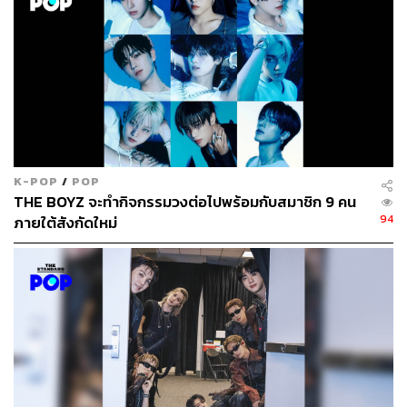
K-POP
/
POP
THE BOYZ จะทำกิจกรรมวงต่อไปพร้อมกับสมาชิก 9 คน
ในปี 2016 หลังจากที่ ONE เซ็นสัญญากับ YG แล้ว เขาได้
94
ภายใต้สังกัดใหม่
เข้าร่วมการแข่งขันในรายการ
Show Me The Money ซีซัน 5
การกลับมาครั้งนี้ของเขาได้รับความสนใจจากผู้ร่วมแข่งขัน
อย่างมาก ซึ่งส่วนใหญ่กระแสจะไปในทางลบ บางคนพูดว่า
“มาทำไมอีก ปีที่แล้วก็มา ไม่มีเหตุผลที่ต้องมาแข่งขันอีก ใน
เมื่อเขาได้เข้าสังกัดใหญ่อย่าง YG ไปแล้ว” ซึ่งการวิพากษ์
วิจารณ์ทั้งหมด ONE ก็รับรู้ และทำให้เขากดดันอย่างหนัก
ในท่อนหนึ่งของการแรปรอบแรก เขาแรปเกี่ยวกับความ
ในใจที่ต้องการจะบอกกับทุกคนว่า เขาต่างจากบ็อบบี้ (หรือ
คิมจีวอน แชมป์
Show Me The Money ซีซัน 3)
และมิโน