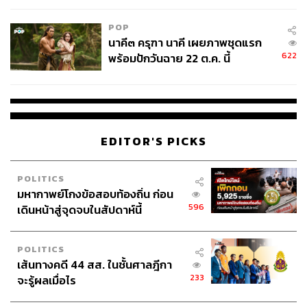
TAGS:
Jung Jaewon
Show Me The Money
YG Entertainment
k-pop
ONE
POP
นาคี๓ ครุฑา นาคี เผยภาพชุดแรก
622
พร้อมปักวันฉาย 22 ต.ค. นี้
EDITOR'S PICKS
665
POLITICS
มหากาพย์โกงข้อสอบท้องถิ่น ก่อน
ABOUT THE AUTHOR
596
เดินหน้าสู่จุดจบในสัปดาห์นี้
LoveFromB612
หลงใหลในวัฒนธรรม K-Pop และ K- HipHop
ใช้ชีวิตอยู่บนดาวบี 612 มีความเชื่อว่า Love
POLITICS
Hurts, Life Sucks, KPOP Helps
เส้นทางคดี 44 สส. ในชั้นศาลฎีกา
233
จะรู้ผลเมื่อไร