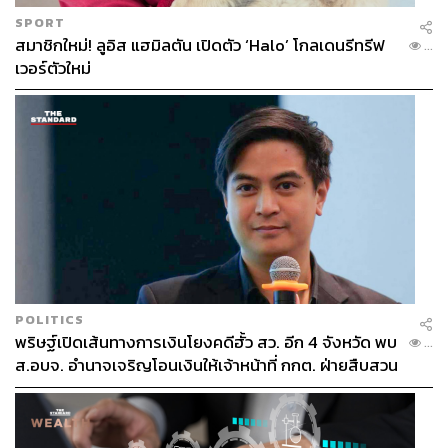
SPORT
สมาชิกใหม่! ลูอิส แฮมิลตัน เปิดตัว ‘Halo’ โกลเดนรีทรีฟ
...
เวอร์ตัวใหม่
POLITICS
พริษฐ์เปิดเส้นทางการเงินโยงคดีฮั้ว สว. อีก 4 จังหวัด พบ
...
ส.อบจ. อำนาจเจริญโอนเงินให้เจ้าหน้าที่ กกต. ฝ่ายสืบสวน