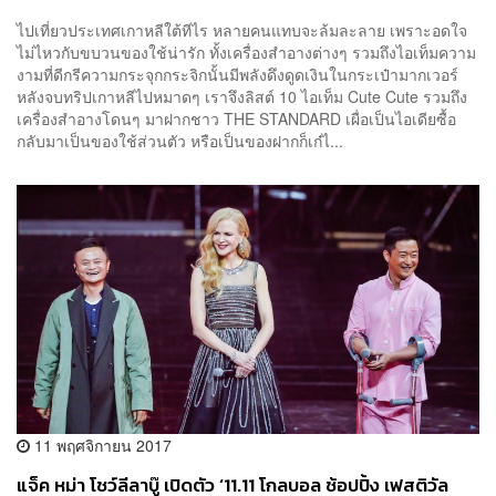
ไปเที่ยวประเทศเกาหลีใต้ทีไร หลายคนแทบจะล้มละลาย เพราะอดใจ
ไม่ไหวกับขบวนของใช้น่ารัก ทั้งเครื่องสำอางต่างๆ รวมถึงไอเท็มความ
งามที่ดีกรีความกระจุกกระจิกนั้นมีพลังดึงดูดเงินในกระเป๋ามากเวอร์
หลังจบทริปเกาหลีไปหมาดๆ เราจึงลิสต์ 10 ไอเท็ม Cute Cute รวมถึง
เครื่องสำอางโดนๆ มาฝากชาว THE STANDARD เผื่อเป็นไอเดียซื้อ
กลับมาเป็นของใช้ส่วนตัว หรือเป็นของฝากก็เก๋ไ...
11 พฤศจิกายน 2017
แจ็ค หม่า โชว์ลีลาบู๊ เปิดตัว ‘11.11 โกลบอล ช้อปปิ้ง เฟสติวัล