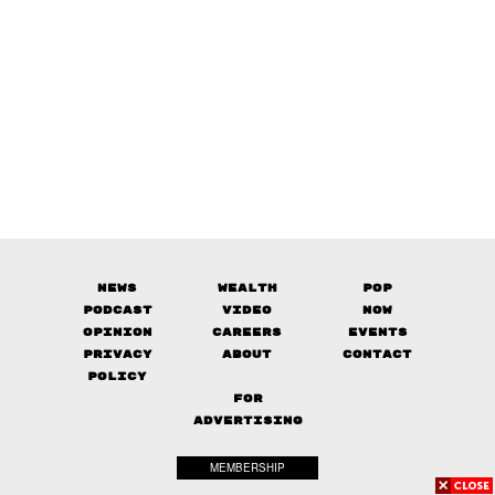
News
Wealth
Pop
Podcast
Video
Now
Opinion
Careers
Events
Privacy
About
Contact
Policy
FOR
ADVERTISING
MEMBERSHIP