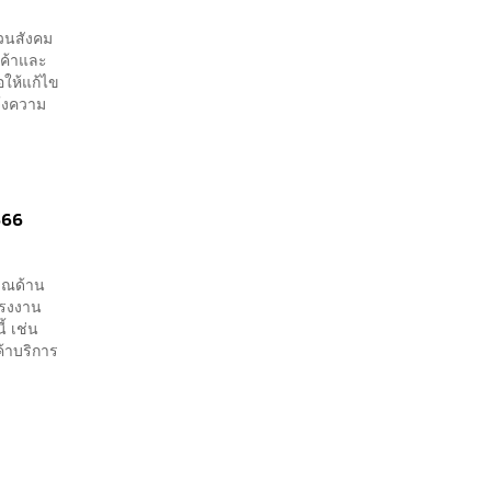
ชวนสังคม
นค้าและ
อให้แก้ไข
จ้งความ
566
เวณด้าน
แรงงาน
นี้ เช่น
้าบริการ