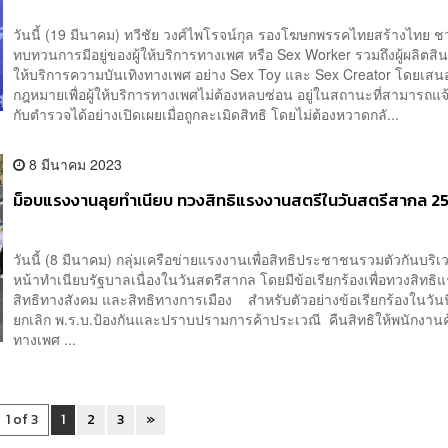
วันนี้ (19 มีนาคม) ทวีชัย วงศ์ไพโรจน์กุล รองโฆษกพรรคไทยสร้างไทย 
ทบทวนการมีอยู่ของผู้ให้บริการทางเพศ หรือ Sex Worker รวมถึงผู้ผลิตสิ
ให้บริการความบันเทิงทางเพศ อย่าง Sex Toy และ Sex Creator โดยเสน
กฎหมายเพื่อผู้ให้บริการทางเพศไม่ต้องหลบซ่อน อยู่ในสถานะที่สามารถแ
กับตำรวจได้อย่างเปิดเผยเมื่อถูกละเมิดสิทธิ โดยไม่ต้องหวาดกลั...
8 มีนาคม 2023
ม็อบแรงงานลุยทำเนียบ ทวงสิทธิแรงงานสตรีในวันสตรีสากล 2
วันนี้ (8 มีนาคม) กลุ่มเครือข่ายแรงงานเพื่อสิทธิประชาชนรวมตัวกันบริ
หน้าทำเนียบรัฐบาลเนื่องในวันสตรีสากล โดยมีข้อเรียกร้องเพื่อทวงสิทธิ
สิทธิทางสังคม และสิทธิทางการเมือง สำหรับตัวอย่างข้อเรียกร้องในวัน
ยกเลิก พ.ร.บ.ป้องกันและปราบปรามการค้าประเวณี คืนสิทธิให้พนักงานค
ทางเพศ ...
1 of 3
1
2
3
»