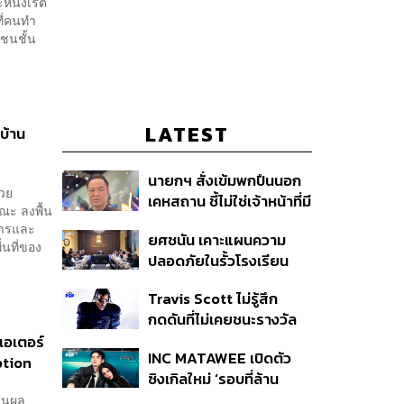
ะหนังเรต
ที่คนทำ
 ชนชั้น
LATEST
บ้าน
นายกฯ สั่งเข้มพกปืนนอก
้วย
เคหสถาน ชี้ไม่ใช่เจ้าหน้าที่มี
ณะ ลงพื้น
โทษอุกฉกรรจ์ ปืนถูกขโมย
การและ
ยศชนัน เคาะแผนความ
ก่อเหตุ เจ้าของร่วมรับผิด
้นที่ของ
ปลอดภัยในรั้วโรงเรียน
90 วัน ส่งนักสุขภาพจิต
Travis Scott ไม่รู้สึก
ดูแล-คุมเข้มคัดกรองสิ่ง
กดดันที่ไม่เคยชนะรางวัล
ผิดกฎหมาย
แกรมมี่ แม้มีชื่อเข้าชิงมา
ีเอเตอร์
INC MATAWEE เปิดตัว
แล้ว 10 ครั้ง
ption
ซิงเกิลใหม่ ‘รอบที่ล้าน
(Loop)’ ที่ได้ เน PERSES
งานผล