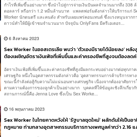
กำไรที่เพิ่มขึ้นอย่างมาก ซึ่งนำไปสู่การจ่ายเงินปันผลจำนวนมากถึง 338 ล
ดอลลาร์ หรือกว่า 1.2 หมื่นล้านบาท แพลตฟอร์มดังกล่าวให้บริการแก่ S
Worker นักดนตรี และคนดัง สำหรับเผยแพร่คอนเทนต์ ซึ่งแรงหนุนจากก
ดาวน์ทำให้มีผู้เข้าชมจำนวนมาก ปัจจุบัน OnlyFans มีครีเอเตอร...
6 สิงหาคม 2023
Sex Worker ในออสเตรเลีย พบว่า ‘ตัวเองมีรายได้น้อยลง’ หลังล
ต้องเผชิญอัตราเงินเฟ้อที่เพิ่มขึ้นและค่าครองชีพที่สูงจนต้องลดค่
ที่ไม่จำเป็น
อัตราเงินเฟ้อที่เพิ่มขึ้นและค่าครองชีพที่สูงมีผลกระทบอย่างมากต่อทุกภา
เศรษฐกิจ หนึ่งในอุตสาหกรรมดังกล่าวคือ ‘อุตสาหกรรมการค้าบริการทางเพ
ขณะนี้กำลังต่อสู้กับความไม่แน่นอนทางเศรษฐกิจ เนื่องจากต้องอาศัยการใ
ตามความต้องการของลูกค้าเป็นอย่างมาก บุคคลที่ให้ข้อมูลเชิงลึกเกี่ยวกั
สถานการณ์นี้คือ Jenna Love ซึ่งเป็น Sex Worke...
16 พฤษภาคม 2023
Sex Worker ในไทยคาดหวังให้ ‘รัฐบาลชุดใหม่’ ผลักดันให้เป็นอาชี
กฎหมาย ท่ามกลางอุตสาหกรรมบริการทางเพศมูลค่ากว่า 2.16 แ
บาท