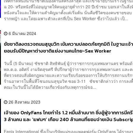
เทศกาลหนังนานาชาติเมืองคานส์ครั้งล่าสุด และเข้าฉายบ้านเราในฐาน
ฉ 20- หรือหนังที่ไม่อนุญาตให้คนดูอายุต่ำกว่า 20 ปีเข้าชม บอกเล่าในสิ่ง
หนังสนใจและให้ความสำคัญมาตั้งแต่เริ่มต้น นั่นคือชีวิตของคนชายขอบ
รากหญ้า และโดยเฉพาะตัวละครที่เป็น Sex Worker ซึ่งว่าไปแล้ว เป็...
6 มีนาคม 2024
ชัชชาติลงตรวจถนนสุขุมวิท เข้มความปลอดภัยทุกมิติ ในฐานะเจ้า
ยอมรับมีปัญหาต่างชาติแย่งงานคนไทย-Sex Worker
วันนี้ (5 มีนาคม) ชัชชาติ สิทธิพันธุ์ ผู้ว่าราชการกรุงเทพมหานคร พร้อมด
พล.ต.อ. อดิศร์ งามจิตสุขศรี ที่ปรึกษาผู้ว่าราชการกรุงเทพมหานคร และค
ที่ตรวจสอบสิ่งผิดกฎหมายและความเรียบร้อยของการให้บริการสถานบริ
ร้านอาหารในพื้นที่โซนถนนสุขุมวิท ซอย 3-11 ชัชชาติกล่าวว่า การลงพื
คณะในวันนี้ไม่ได้มีความเกี่ยวข้องกับเหตุการณ์ขอ...
26 สิงหาคม 2023
เจ้าของ OnlyFans โกยกำไร 1.2 หมื่นล้านบาท ซึ่งอู้ฟู่จากการมีคร
3 ล้านคน และ ‘แฟนๆ’ เกือบ 240 ล้านคนที่ยอมจ่ายเงิน Subscri
Fenix International ซึ่งเป็นบริษัทแม่ของแพลตฟอร์ม OnlyFans ได้ราย