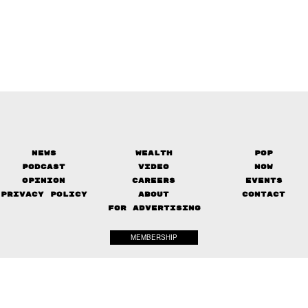
News
Wealth
Pop
Podcast
Video
Now
Opinion
Careers
Events
Privacy Policy
About
Contact
FOR ADVERTISING
MEMBERSHIP