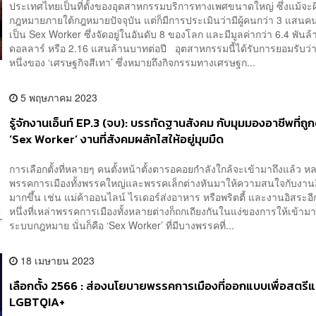
ประเทศไทยเป็นที่ตั้งของอุตสาหกรรมบริการทางเพศขนาดใหญ่ ซึ่งแม้จะผ
กฎหมายภายใต้กฎหมายปัจจุบัน แต่ก็มีการประเมินว่ามีผู้คนกว่า 3 แสนค
เป็น Sex Worker ซึ่งจัดอยู่ในอันดับ 8 ของโลก และมีมูลค่ากว่า 6.4 พันล้
ดอลลาร์ หรือ 2.16 แสนล้านบาทต่อปี อุตสาหกรรมนี้ได้รับการยอมรับว่า
หนึ่งของ ‘เศรษฐกิจสีเทา’ ซึ่งหมายถึงกิจกรรมทางเศรษฐก...
5 พฤษภาคม 2023
รู้จักงานเอ็นท์ EP.3 (จบ): บรรทัดฐานสังคม กับมุมมองอาชีพที่ถูก
‘Sex Worker’ งานที่สังคมผลักไสให้อยู่มุมมืด
การเลือกตั้งที่หลายๆ คนตั้งหน้าตั้งตารอคอยกำลังใกล้จะเข้ามาถึงแล้ว ห
พรรคการเมืองทั้งพรรคใหญ่และพรรคเล็กต่างหันมาให้ความสนใจกับงาน
มากขึ้น เช่น แม่ค้าออนไลน์ ไรเดอร์ส่งอาหาร หรือพริตตี้ และงานอิสระ
หนึ่งที่เหล่าพรรคการเมืองทั้งหลายต่างก็ถกเถียงกันในแง่ของการให้เข้ามา
ระบบกฎหมาย นั่นก็คือ ‘Sex Worker’ ที่มีบางพรรคที่...
18 เมษายน 2023
เลือกตั้ง 2566 : ส่องนโยบายพรรคการเมืองที่ออกแบบเพื่อสตรี
LGBTQIA+