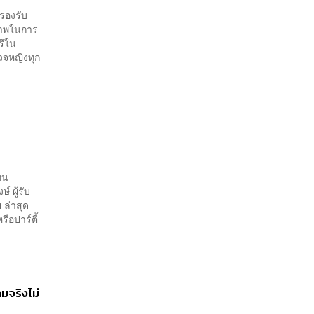
รองรับ
ภาพในการ
รีใน
วจหญิงทุก
ทน
 ผู้รับ
ล่าสุด
ือปาร์ตี้
มจริงไม่