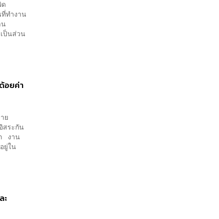
ิด
นที่ทำงาน
าน
เป็นส่วน
ด้อยค่า
ลาย
อิสระกัน
อีก งาน
อยู่ใน
และ