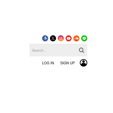
LOG IN
SIGN UP