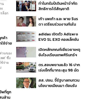
ทำไมทรัมป์เดินหน้าจำกัด
้าน
มาแสดงในมิวสิกวิดีโอ
ex
สิทธิการได้สัญชาติ
ารล็อก
อเมริกันโดยกำเนิดอีกครั้ง
เก้า นพเก้า และ พาย รินร
แม้ศาลสูงสุดเคยตัดสิน
ดา เตรียมร่วมงานกันใน
คัดค้าน
‘รสกาล Enchanted
adidas เปิดตัว Adizero
Taste In Time’
ูกค้า
EVO SL EXO คอลเล็กชัน
าใช้จ่าย
พิเศษรับฤดูกาล College
เปิดหลักเกณฑ์เยียวยาเหตุ
Football
คส่วนของ
ยิงโรงเรียนเทพศิรินทร์ฯ
ศ’ ซึ่ง
เสียชีวิตรับสูงสุด 3 แสน
ช้จ่าย
ตร.สอบพยานแล้ว 16 ปาก
เจ็บสูงสุด 1 แสน เยียวยา
บ
เร่งเช็กที่มากระสุน 98 นัด
จิตใจ 5 ระดับ
ประสานครูภาษาไทยเข้าให้
สส. ปชน. จี้รัฐบาลทบทวน
ปากคำ
นโยบายเมียนมา ต้อนรับ
‘มินอ่องหล่าย’ ได้แค่
พที่ถูก
สัญญาว่างเปล่า
สนล้าน