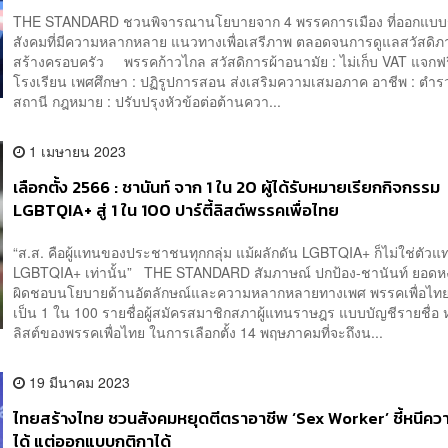
THE STANDARD ชวนพิจารณานโยบายจาก 4 พรรคการเมือง ที่ออกแบบ
สังคมที่มีความหลากหลาย แนวทางเพื่อเสรีภาพ ตลอดจนการดูแลสวัสดิ
สร้างครอบครัว พรรคก้าวไกล สวัสดิการผ้าอนามัย : ไม่เก็บ VAT แจกฟ
โรงเรียน เพศศึกษา : ปฏิรูปการสอน ส่งเสริมความเสมอภาค อาชีพ : ตำร
สถานี กฎหมาย : ปรับปรุงหัวข้อต่อต้านควา...
1 เมษายน 2023
เลือกตั้ง 2566 : ชานันท์ จาก 1 ใน 20 ผู้ได้รับหมายเรียกกิจกรรม
LGBTQIA+ สู่ 1 ใน 100 ปาร์ตี้ลิสต์พรรคเพื่อไทย
“ส.ส. คือผู้แทนของประชาชนทุกกลุ่ม แม้ผลักดัน LGBTQIA+ ก็ไม่ใช่ตัวแ
LGBTQIA+ เท่านั้น” THE STANDARD สัมภาษณ์ ปกป้อง-ชานันท์ ยอดหงษ์
ผิดชอบนโยบายด้านอัตลักษณ์และความหลากหลายทางเพศ พรรคเพื่อไทย 
เป็น 1 ใน 100 รายชื่อผู้สมัครสมาชิกสภาผู้แทนราษฎร แบบบัญชีรายชื่อ หร
ลิสต์ของพรรคเพื่อไทย ในการเลือกตั้ง 14 พฤษภาคมที่จะถึงน...
19 มีนาคม 2023
ไทยสร้างไทย ชวนสังคมหยุดตีตราอาชีพ ‘Sex Worker’ ชี้หนีควา
ได้ แต่ออกแบบกติกาได้