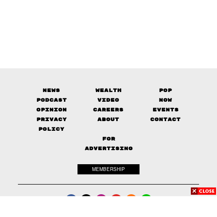
News
Wealth
Pop
Podcast
Video
Now
Opinion
Careers
Events
Privacy
About
Contact
Policy
FOR
ADVERTISING
MEMBERSHIP