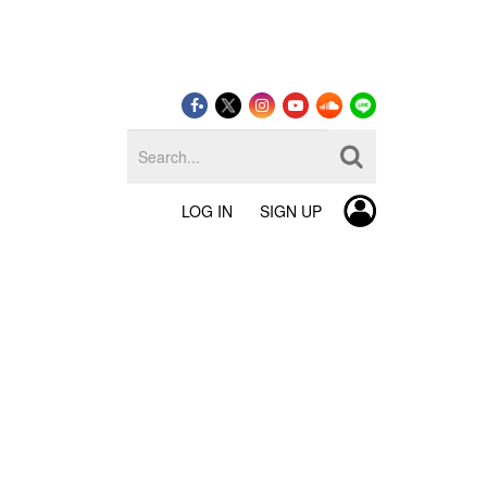
LOG IN
SIGN UP