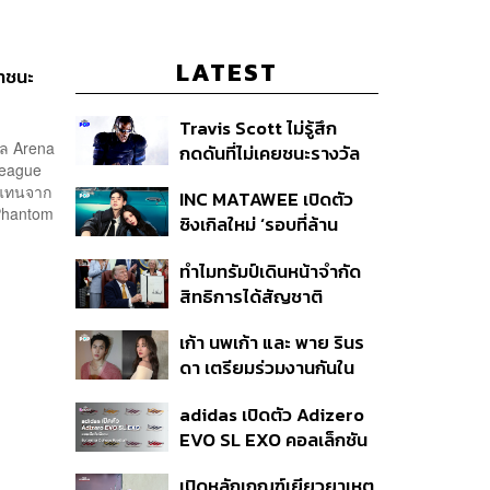
LATEST
าชนะ
Travis Scott ไม่รู้สึก
กล Arena
กดดันที่ไม่เคยชนะรางวัล
League
แกรมมี่ แม้มีชื่อเข้าชิงมา
วแทนจาก
INC MATAWEE เปิดตัว
แล้ว 10 ครั้ง
 Phantom
ซิงเกิลใหม่ ‘รอบที่ล้าน
(Loop)’ ที่ได้ เน PERSES
ทำไมทรัมป์เดินหน้าจำกัด
มาแสดงในมิวสิกวิดีโอ
สิทธิการได้สัญชาติ
อเมริกันโดยกำเนิดอีกครั้ง
เก้า นพเก้า และ พาย รินร
แม้ศาลสูงสุดเคยตัดสิน
ดา เตรียมร่วมงานกันใน
คัดค้าน
‘รสกาล Enchanted
adidas เปิดตัว Adizero
Taste In Time’
EVO SL EXO คอลเล็กชัน
พิเศษรับฤดูกาล College
เปิดหลักเกณฑ์เยียวยาเหตุ