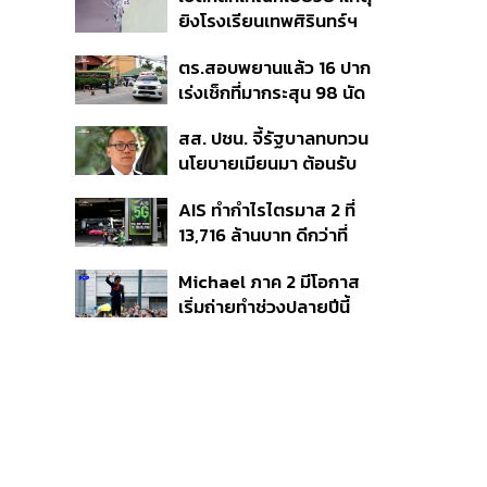
Football
ยิงโรงเรียนเทพศิรินทร์ฯ
เสียชีวิตรับสูงสุด 3 แสน
ตร.สอบพยานแล้ว 16 ปาก
เจ็บสูงสุด 1 แสน เยียวยา
เร่งเช็กที่มากระสุน 98 นัด
จิตใจ 5 ระดับ
ประสานครูภาษาไทยเข้าให้
สส. ปชน. จี้รัฐบาลทบทวน
ปากคำ
นโยบายเมียนมา ต้อนรับ
‘มินอ่องหล่าย’ ได้แค่
AIS ทำกำไรไตรมาส 2 ที่
สัญญาว่างเปล่า
13,716 ล้านบาท ดีกว่าที่
ประเมินไว้ แต่ยังคงเป้าทั้งปี
Michael ภาค 2 มีโอกาส
เท่าเดิม เน็ตบ้านโตแรงสุด
เริ่มถ่ายทำช่วงปลายปีนี้
7.9%
หรือต้นปีหน้า