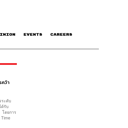
INION
EVENTS
CAREERS
รคว้า
รระดับ
ด้รับ
าม โดยการ
 Time