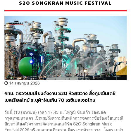
S2O SONGKRAN MUSIC FESTIVAL
14 เมษายน 2026
กทม. ตรวจปมเสียงดังงาน S2O ห้วยขวาง สั่งคุมเข้มเดซิ
เบลเรียลไทม์ ระบุฝ่าฝืนเกิน 70 เดซิเบลเจอโทษ
พ.ร.บ.สาธารณสุข
วันนี้ (13 เมษายน) เวลา 17.45 น. ไทวุฒิ ขันแก้ว รองปลัด
กรุงเทพมหานคร เปิดเผยถึงความคืบหน้าการจัดการข้อร้องเรียนกรณี
ปัญหาเสียงดังจากการจัดงานคอนเสิร์ต S2O Songkran Music
Festival 2026 บริเวณถนนเทียมร่วมมิตร เขตห้วยขวาง โดยระบุว่า