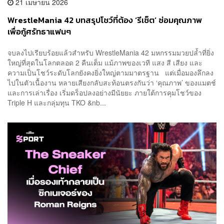
21 เมษายน 2026
WrestleMania 42 บทสรุปโชว์ที่ต้อง ‘รีเซ็ต’ ซ่อมคุณภาพ
เพื่อกู้ศรัทธาแฟนๆ
จบลงไปเรียบร้อยแล้วสำหรับ WrestleMania 42 มหกรรมมวยปล้ำที่ยิ่ง
ใหญ่ที่สุดในโลกตลอด 2 คืนเต็ม แม้ภาพของเวที แสง สี เสียง และ
ความเป็นโชว์ระดับโลกยังคงยิ่งใหญ่ตามมาตรฐาน แต่เมื่อมองลึกลง
ไปในตัวเนื้องาน หลายเสียงกลับสะท้อนตรงกันว่า ‘คุณภาพ’ ของแมตช์
และการเล่าเรื่อง เริ่มดร็อปลงอย่างมีนัยยะ ภายใต้การคุมโชว์ของ
Triple H และกลุ่มทุน TKO &nb...