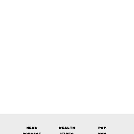
News
Wealth
Pop
Podcast
Video
Now