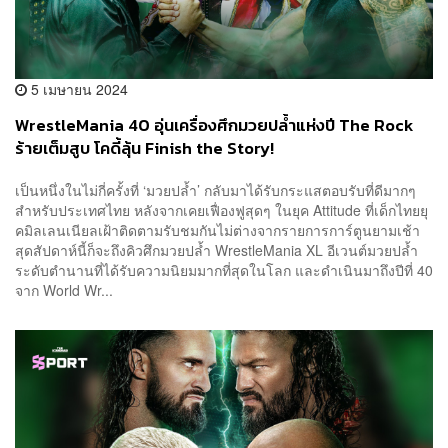
5 เมษายน 2024
WrestleMania 40 อุ่นเครื่องศึกมวยปล้ำแห่งปี The Rock
ร้ายเต็มสูบ โคดี้ลุ้น Finish the Story!
เป็นหนึ่งในไม่กี่ครั้งที่ ‘มวยปล้ำ’ กลับมาได้รับกระแสตอบรับที่ดีมากๆ
สำหรับประเทศไทย หลังจากเคยเฟื่องฟูสุดๆ ในยุค Attitude ที่เด็กไทยยุ
คมิลเลนเนียลเฝ้าติดตามรับชมกันไม่ต่างจากรายการการ์ตูนยามเช้า
สุดสัปดาห์นี้ก็จะถึงคิวศึกมวยปล้ำ WrestleMania XL อีเวนต์มวยปล้ำ
ระดับตำนานที่ได้รับความนิยมมากที่สุดในโลก และดำเนินมาถึงปีที่ 40
จาก World Wr...