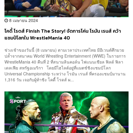
8 เมษายน 2024
โคดี้ โรดส์ Finish The Story! จัดการโค่น โรมัน เรนส์ คว้า
แชมป์โลกใน WrestleMania 40
ช่วงเช้าของวันนี้ (8 เมษายน) ตามเวลาประเทศไทย มีอีเวนต์ศึกมวย
ปล้ำจากสมาคม World Wrestling Entertainment (WWE) ในรายการ
WrestleMania 40 คืนที่ 2 ที่สนามลินคอล์น ไฟแนนเชียล ฟิลด์ ฟิลา
เดลเฟีย สหรัฐอเมริกา โดยมีไฮไลต์อยู่ที่แมตช์ชิงแชมป์โลก
Universal Championship ระหว่าง โรมัน เรนส์ ที่ครองแชมป์มานาน
1,316 วัน เจอกับผู้ท้าชิง โคดี้ โรดส์ ผ...