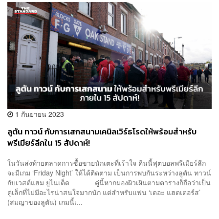
1 กันยายน 2023
ลูตัน ทาวน์ กับการเสกสนามเคนิลเวิร์ธโรดให้พร้อมสำหรับ
พรีเมียร์ลีกใน 15 สัปดาห์!
ในวันส่งท้ายตลาดการซื้อขายนักเตะที่เร้าใจ คืนนี้ฟุตบอลพรีเมียร์ลีก
จะมีเกม ‘Friday Night’ ให้ได้ติดตาม เป็นการพบกันระหว่างลูตัน ทาวน์
กับเวสต์แฮม ยูไนเต็ด คู่นี้หากมองผิวเผินตามตารางก็ถือว่าเป็น
คู่เล็กที่ไม่มีอะไรน่าสนใจมากนัก แต่สำหรับแฟน ‘เดอะ แฮตเตอร์ส’
(สมญาของลูตัน) เกมนี้เ...