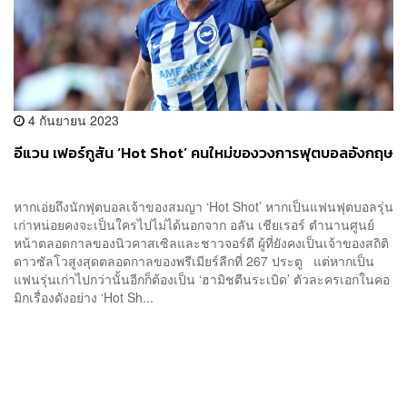
4 กันยายน 2023
อีแวน เฟอร์กูสัน ‘Hot Shot’ คนใหม่ของวงการฟุตบอลอังกฤษ
หากเอ่ยถึงนักฟุตบอลเจ้าของสมญา ‘Hot Shot’ หากเป็นแฟนฟุตบอลรุ่น
เก่าหน่อยคงจะเป็นใครไปไม่ได้นอกจาก อลัน เชียเรอร์ ตำนานศูนย์
หน้าตลอดกาลของนิวคาสเซิลและชาวจอร์ดี ผู้ที่ยังคงเป็นเจ้าของสถิติ
ดาวซัลโวสูงสุดตลอดกาลของพรีเมียร์ลีกที่ 267 ประตู แต่หากเป็น
แฟนรุ่นเก่าไปกว่านั้นอีกก็ต้องเป็น ‘ฮามิชตีนระเบิด’ ตัวละครเอกในคอ
มิกเรื่องดังอย่าง ‘Hot Sh...