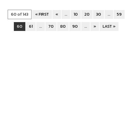
60 of 143
« FIRST
«
...
10
20
30
...
59
60
61
...
70
80
90
...
»
LAST »