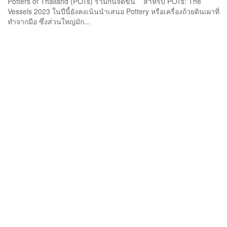
Potters of Thailand (POTs) ร่วมกันจัดขึ้น สำหรับ POTs: The
Vessels 2023 ในปีนี้ยังคงเน้นนำเสนอ Pottery หรือเครื่องถ้วยดินเผาที่
ทำจากมือ ซึ่งส่วนใหญ่มัก...