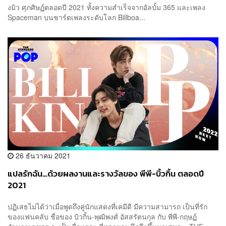
งมิว ศุภศิษฏ์ตลอดปี 2021 ทั้งความสำเร็จจากอัลบั้ม 365 และเพลง
Spaceman บนชาร์ตเพลงระดับโลก Billboa...
26 ธันวาคม 2021
แปลรักฉัน…ด้วยผลงานและรางวัลของ พีพี-บิ้วกิ้น ตลอดปี
2021
ปฏิเสธไม่ได้ว่าเมื่อพูดถึงคู่นักแสดงที่เคมีดี มีความสามารถ เป็นที่รัก
ของแฟนคลับ ชื่อของ บิวกิ้น-พุฒิพงศ์ อัสสรัตนกุล กับ พีพี-กฤษฏ์