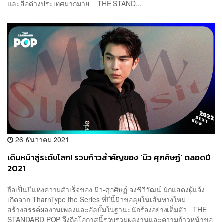
และสื่อต่างประเทศมากมาย THE STAND...
26 ธันวาคม 2021
เดินหน้าสู่ระดับโลก! รวมก้าวสำคัญของ ‘มิว ศุภศิษฏ์’ ตลอดปี
2021
ถือเป็นปีแห่งความสำเร็จของ มิว-ศุภศิษฏ์ จงชีวีวัฒน์ นักแสดงผู้แจ้ง
เกิดจาก TharnType the Series ที่ปีนี้มิวขอลุยในเส้นทางใหม่
สร้างสรรค์ผลงานเพลงและอัลบั้มในฐานะนักร้องอย่างเต็มตัว THE
STANDARD POP จึงถือโอกาสนี้รวบรวมผลงานและความก้าวหน้าขอ