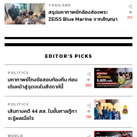
THAILAND
สรุปมหากาพย์กล้องส่องพระ
717
ZEISS Blue Marine จากสัญญา
ผลิต 8.3 ล้าน สู่ข้อพิพาท ‘มา
เวลล์ฯ’ ฟ้อง ‘โทน บางแค’ ผิดนัด
จ่ายหนี้-แอบระบุแบรนด์
EDITOR'S PICKS
POLITICS
มหากาพย์โกงข้อสอบท้องถิ่น ก่อน
551
เดินหน้าสู่จุดจบในสัปดาห์นี้
POLITICS
เส้นทางคดี 44 สส. ในชั้นศาลฎีกา
191
จะรู้ผลเมื่อไร
WORLD