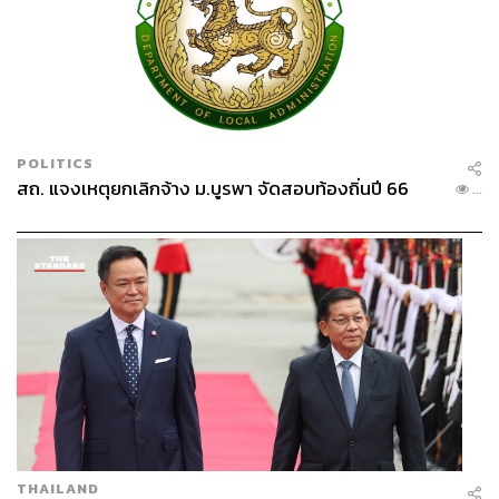
POLITICS
สถ. แจงเหตุยกเลิกจ้าง ม.บูรพา จัดสอบท้องถิ่นปี 66
...
THAILAND