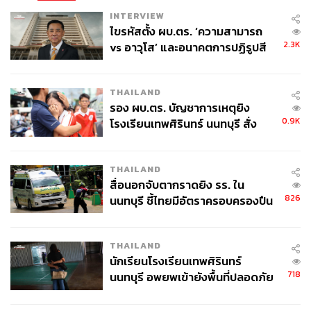
INTERVIEW
ไขรหัสตั้ง ผบ.ตร. ‘ความสามารถ
2.3K
vs อาวุโส’ และอนาคตการปฏิรูปสี
กากี กับ พล.ต.อ. เอก อังสนานนท์
THAILAND
รอง ผบ.ตร. บัญชาการเหตุยิง
0.9K
โรงเรียนเทพศิรินทร์ นนทบุรี สั่ง
ค้นหา 2 รอบยืนยันไร้คนติดค้าง พบ
ศพปู่-ย่าที่บ้านพักผู้ก่อเหตุ
THAILAND
สื่อนอกจับตากราดยิง รร. ใน
826
นนทบุรี ชี้ไทยมีอัตราครอบครองปืน
สูงในระดับต้นของภูมิภาค
THAILAND
นักเรียนโรงเรียนเทพศิรินทร์
718
นนทบุรี อพยพเข้ายังพื้นที่ปลอดภัย
ชั่วคราว หลังเหตุใช้อาวุธปืนภายใน
โรงเรียนคลี่คลาย