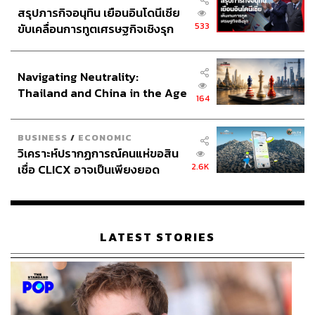
สรุปภารกิจอนุทิน เยือนอินโดนีเซีย
533
ขับเคลื่อนการทูตเศรษฐกิจเชิงรุก
ประกาศหุ้นส่วนยุทธศาสตร์ไทย –
อินโดนีเซีย
Navigating Neutrality:
Thailand and China in the Age
164
of a New Global Order
BUSINESS
/
ECONOMIC
วิเคราะห์ปรากฏการณ์คนแห่ขอสิน
2.6K
เชื่อ CLICX อาจเป็นเพียงยอด
ภูเขาน้ำแข็ง ของปัญหาหนี้ครัว
เรือนไทยที่ถูกซุกไว้
LATEST STORIES