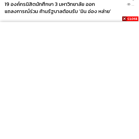
19 องค์กรนิสิตนักศึกษา 3 มหาวิทยาลัย ออก
...
แถลงการณ์ร่วม ค้านรัฐบาลต้อนรับ ‘มิน อ่อง หล่าย’
News
Wealth
Pop
Podcast
Video
Now
Opinion
Careers
Events
Privacy
About
Contact
Policy
FOR
ADVERTISING
MEMBERSHIP