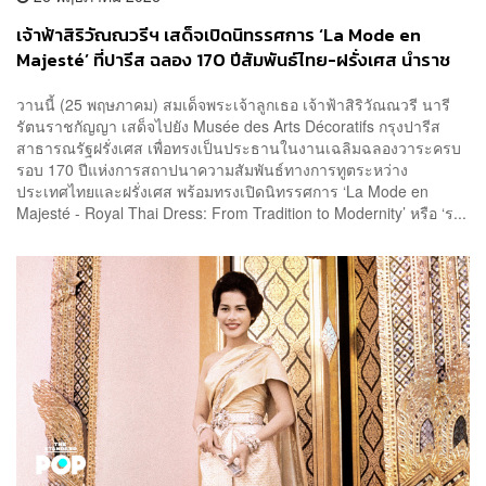
เจ้าฟ้าสิริวัณณวรีฯ เสด็จเปิดนิทรรศการ ‘La Mode en
Majesté’ ที่ปารีส ฉลอง 170 ปีสัมพันธ์ไทย-ฝรั่งเศส นำราช
พัสตราไทยสู่เวทีโลก
วานนี้ (25 พฤษภาคม) สมเด็จพระเจ้าลูกเธอ เจ้าฟ้าสิริวัณณวรี นารี
รัตนราชกัญญา เสด็จไปยัง Musée des Arts Décoratifs กรุงปารีส
สาธารณรัฐฝรั่งเศส เพื่อทรงเป็นประธานในงานเฉลิมฉลองวาระครบ
รอบ 170 ปีแห่งการสถาปนาความสัมพันธ์ทางการทูตระหว่าง
ประเทศไทยและฝรั่งเศส พร้อมทรงเปิดนิทรรศการ ‘La Mode en
Majesté - Royal Thai Dress: From Tradition to Modernity’ หรือ ‘ร...