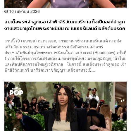
10 เมษายน 2026
สมเด็จพระเจ้าลูกเธอ เจ้าฟ้าสิริวัณณวรีฯ เสด็จเป็นองค์ปาฐก
งานเสวนาชุดไทยพระราชนิยม ณ เนเธอร์แลนด์ ผลักดันมรดก
ภูมิปัญญาไทยสู่เวทีสากล
วานนี้ (9 เมษายน) ณ กรุงเฮก, ราชอาณาจักรเนเธอร์แลนด์ กรมส่ง
เสริมวัฒนธรรม กระทรวงวัฒนธรรม จัดกิจกรรมเผยแพร่
ประชาสัมพันธ์ชุดไทยพระราชนิยมในต่างประเทศ (Roadshow) ครั้งที่
1 ภายใต้โครงการส่งเสริมและเผยแพร่ชุดไทย : มรดกภูมิปัญญาผ้าไทย
และศิลปหัตถกรรมไทยสู่เวทีสากล ในการนี้ สมเด็จพระเจ้าลูกเธอ เจ้า
ฟ้าสิริวัณณวรี นารีรัตนราชกัญญา เสด็จมาทรงเป็...