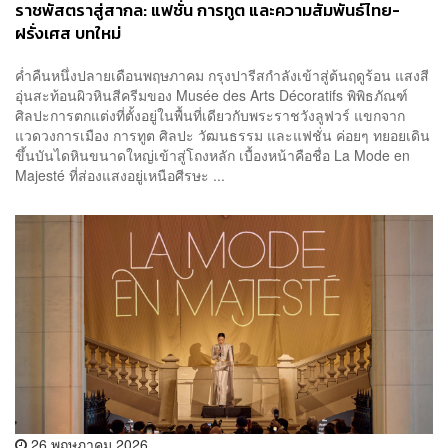
ราชพัสตราสู่สากล: แฟชั่น การทูต และความสัมพันธ์ไทย-
ฝรั่งเศส บทใหม่
ค่ำคืนหนึ่งปลายเดือนพฤษภาคม กรุงปารีสกำลังเข้าสู่ต้นฤดูร้อน แสงสี
อุ่นสะท้อนผิวหินสีครีมของ Musée des Arts Décoratifs พิพิธภัณฑ์
ศิลปะการตกแต่งที่ตั้งอยู่ในพื้นที่เดียวกับพระราชวังลูฟวร์ แขกจาก
แวดวงการเมือง การทูต ศิลปะ วัฒนธรรม และแฟชั่น ค่อยๆ ทยอยเดิน
ขึ้นบันไดหินขนาดใหญ่เข้าสู่โถงหลัก เบื้องหน้าคือชื่อ La Mode en
Majesté ที่ส่องแสงอยู่เหนือศีรษะ ...
26 พฤษภาคม 2026