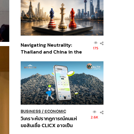
อินโดนีเซีย
Navigating Neutrality:
175
Thailand and China in the
Age of a New Global
Order
BUSINESS
/
ECONOMIC
2.6K
วิเคราะห์ปรากฏการณ์คนแห่
ขอสินเชื่อ CLICX อาจเป็น
เพียงยอดภูเขาน้ำแข็ง ของ