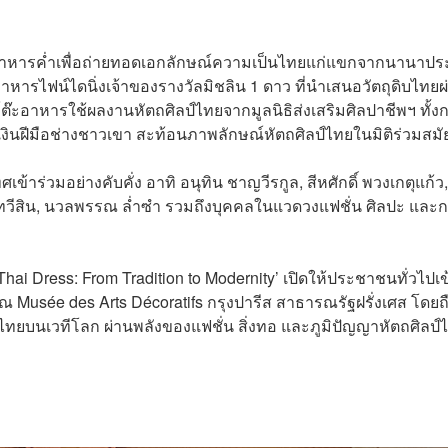
ยงอาหารค่ำเพื่อถ่ายทอดเอกลักษณ์ความเป็นไทยแก่แขกจากนานาปร
รไฟน์ไดนิ่งเจ้าของรางวัลมิชลิน 1 ดาว ที่นำเสนอวัตถุดิบไทยผ
ะอาหารใช้ผลงานหัตถศิลป์ไทยจากมูลนิธิส่งเสริมศิลปาชีพฯ ทั้งก
เงินฝีมือช่างชาวเขา สะท้อนภาพลักษณ์หัตถศิลป์ไทยในมิติร่วมสมั
ร่วมอย่างคับคั่ง อาทิ อนุทิน ชาญวีรกูล, สีหศักดิ์ พวงเกตุแก้ว,
ฐา ทวีสิน, นวลพรรณ ล่ำซำ รวมถึงบุคคลในแวดวงแฟชั่น ศิลปะ และ
ai Dress: From Tradition to Modernity’ เปิดให้ประชาชนทั่วไปเข
ณ Musée des Arts Décoratifs กรุงปารีส สาธารณรัฐฝรั่งเศส โดยถ
ยบนเวทีโลก ผ่านพลังของแฟชั่น สิ่งทอ และภูมิปัญญาหัตถศิลป์