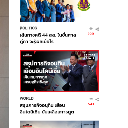
POLITICS
209
เส้นทางคดี 44 สส. ในชั้นศาล
ฎีกา จะรู้ผลเมื่อไร
WORLD
543
สรุปภารกิจอนุทิน เยือน
อินโดนีเซีย ขับเคลื่อนการทูต
เศรษฐกิจเชิงรุก ประกาศหุ้น
ส่วนยุทธศาสตร์ไทย –