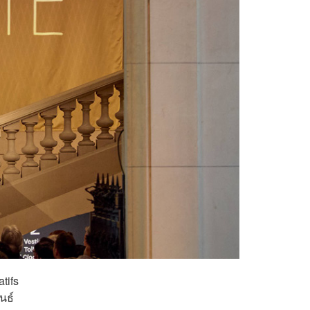
tifs
นธ์