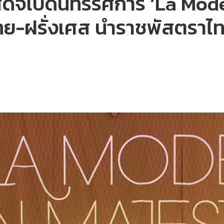
เสด็จเปิดนิทรรศการ ‘La Mode
ทย-ฝรั่งเศส นำราชพัสตราไทย