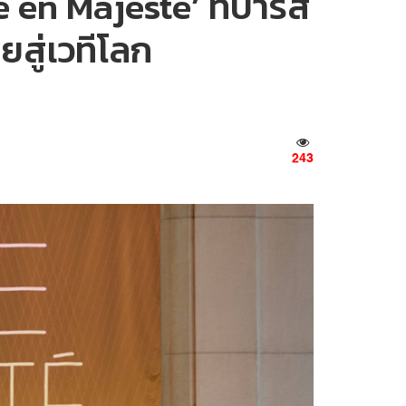
 en Majesté’ ที่ปารีส
สู่เวทีโลก
243