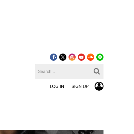
LOG IN
SIGN UP