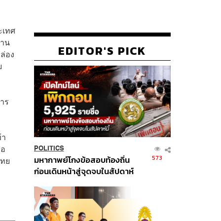
ะเทศ
่าน
EDITOR'S PICK
ล่อง
ย
การ
้า
ือ
POLITICS
573
มหากาพย์โกงข้อสอบท้องถิ่น
ไทย
ก่อนเดินหน้าสู่จุดจบในสัปดาห์
นี้