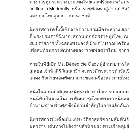
ทางการทูตระหว่างประเทศไทยและฝรั่งเศส พร้อมท
adition to Modernity
’ หรือ ‘ราชพัสตราสู่สากล’ ซึ่
แต่งกายไทยสู่สายตานานาชาติ
นิทรรศการครั้งนี้เกิดจากความร่วมมือระหว่าง สถา
ติ์ พระบรมราชินีนาถ, สถานเอกอัครราชทูตไทย ณ 
200 รายการ ทั้งฉลองพระองค์ ผ้ายกโบราณ เครื
เพื่อสะท้อนการเดินทางของ ‘ราชพัสตราไทย’ จากร
ภายในพิธีเปิด Ms. Bénédicte Gady ผู้อำนวยการใหญ่
ลูกเธอ เจ้าฟ้าสิริวัณณวรีฯ จะทรงมีพระราชดำรัส
แสดง ซึ่งถ่ายทอดพัฒนาการของเครื่องแต่งกายไทยตั้
หนึ่งในแกนสำคัญของนิทรรศการ คือการนำเสนอบท
ชนนีพันปีหลวง ในการพัฒนาชุดไทยพระราชนิยมสมั
ตำนานชาวฝรั่งเศส ซึ่งมีส่วนสำคัญในการผลักดันภาพ
นิทรรศการยังเชื่อมโยงประวัติศาสตร์ความสัมพันธ
มหาราช เดินทางไปยังราชสำนักของ พระเจ้าหลุยส์