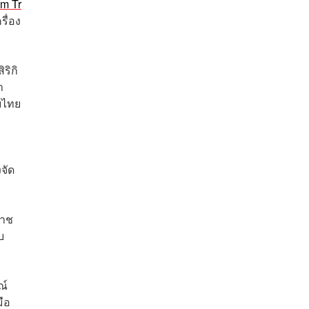
om Tr
รื่อง
ริกิ
า
บไทย
จัด
ราช
บ
ณ์
ือ