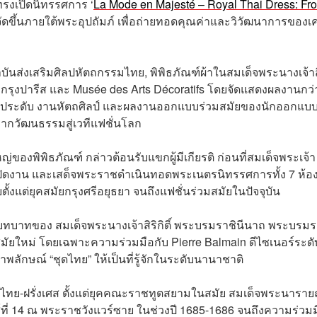
รงเปิดนิทรรศการ ‘
La Mode en Majesté – Royal Thai Dress: Fr
งจัดขึ้นภายใต้พระอุปถัมภ์ เพื่อถ่ายทอดคุณค่าและวิวัฒนาการของเค
บันส่งเสริมศิลปหัตถกรรมไทย, พิพิธภัณฑ์ผ้าในสมเด็จพระนางเจ้าสิ
กรุงปารีส และ Musée des Arts Décoratifs โดยจัดแสดงผลงานกว่
่องประดับ งานหัตถศิลป์ และผลงานออกแบบร่วมสมัยของนักออกแบ
ากวัฒนธรรมสู่เวทีแฟชั่นโลก
ของพิพิธภัณฑ์ กล่าวต้อนรับแขกผู้มีเกียรติ ก่อนที่สมเด็จพระเจ้า
เปิดงาน และเสด็จพระราชดำเนินทอดพระเนตรนิทรรศการทั้ง 7 ห้อง
งแต่ยุคสมัยกรุงศรีอยุธยา จนถึงแฟชั่นร่วมสมัยในปัจจุบัน
บาทของ สมเด็จพระนางเจ้าสิริกิติ์ พระบรมราชินีนาถ พระบรม
ยใหม่ โดยเฉพาะความร่วมมือกับ Pierre Balmain ดีไซเนอร์ระดั
ลักษณ์ “ชุดไทย” ให้เป็นที่รู้จักในระดับนานาชาติ
์ไทย-ฝรั่งเศส ตั้งแต่ยุคคณะราชทูตสยามในสมัย สมเด็จพระนาราย
ที่ 14 ณ พระราชวังแวร์ซาย ในช่วงปี 1685-1686 จนถึงความร่วมม