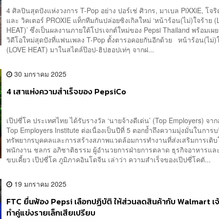
4 ศิลปินสุดปังแห่งวงการ T-Pop อย่าง ปอร์เช่ ศิวกร, มาเบล PiXXiE, โจ
และ วิคเตอร์ PROXIE แท็กทีมกันปล่อยซิงเกิลใหม่ ‘หน้าร้อน(ไม่)ใจร้าย 
HEAT)’ ซึ่งเป็นผลงานภายใต้โปรเจกต์ใหม่ของ Pepsi Thailand พร้อมเผย
วิดีโอใหม่สุดปังที่แฟนเพลง T-Pop ตั้งตารอคอยกันอีกด้วย หน้าร้อน(ไม่)
(LOVE HEAT) มาในสไตล์ป๊อป-ฮิปฮอปเท่ๆ จากฝ...
30 มกราคม 2025
4 เสาแห่งความสำเร็จของ PepsiCo
เป๊ปซี่โค ประเทศไทย ได้รับรางวัล ‘นายจ้างดีเด่น’ (Top Employers) จา
Top Employers Institute ต่อเนื่องเป็นปีที่ 5 ตอกย้ำถึงความมุ่งมั่นในการ
ทรัพยากรบุคคลและการสร้างสภาพแวดล้อมการทำงานที่ส่งเสริมการเติ
พนักงาน ชลกร อภิชาติธรรม ผู้อำนวยการฝ่ายการตลาด ธุรกิจอาหารแ
ขบเคี้ยว เป๊ปซี่โค ภูมิภาคอินโดจีน เล่าว่า ความสำเร็จของเป๊ปซี่โคตั...
19 มกราคม 2025
FTC ยื่นฟ้อง Pepsi เลือกปฏิบัติ ให้ส่วนลดสินค้ากับ Walmart เจ
ทำคู่แข่งรายเล็กเสียเปรียบ