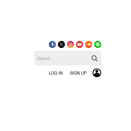
LOG IN
SIGN UP