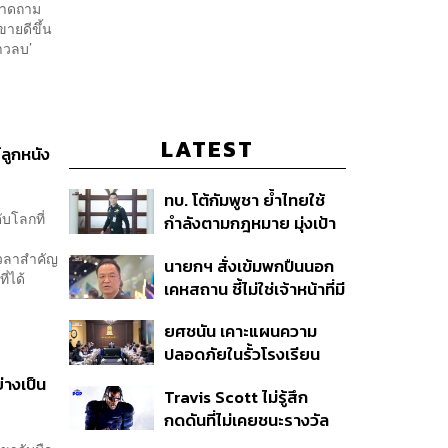
ตลาดถาม
ขายดีขึ้น
าวลบ’
LATEST
ลูกหนัง
ทบ. โต้กัมพูชา ย้ำไทยใช้
ับโลกที่
กำลังตามกฎหมาย มุ่งเป้า
ย
หมายทางทหาร ชี้ความเสีย
เวลาสำคัญ
นายกฯ สั่งเข้มพกปืนนอก
หายไทยไม่อาจลบด้วย
่ได้
เคหสถาน ชี้ไม่ใช่เจ้าหน้าที่มี
ข้อมูลบิดเบือน
โทษอุกฉกรรจ์ ปืนถูกขโมย
ยศชนัน เคาะแผนความ
ก่อเหตุ เจ้าของร่วมรับผิด
ปลอดภัยในรั้วโรงเรียน
90 วัน ส่งนักสุขภาพจิต
่างเป็น
Travis Scott ไม่รู้สึก
ดูแล-คุมเข้มคัดกรองสิ่ง
กดดันที่ไม่เคยชนะรางวัล
ผิดกฎหมาย
แกรมมี่ แม้มีชื่อเข้าชิงมา