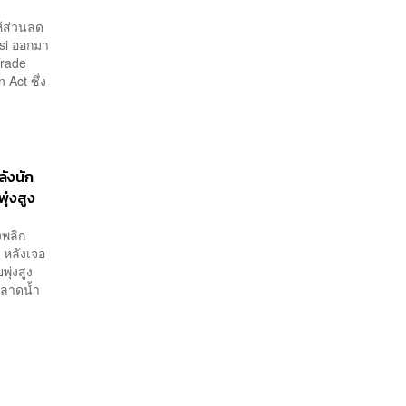
ห้ส่วนลด
psi ออกมา
Trade
Act ซึ่ง
ลังนัก
ุ่งสูง
งพลิก
 หลังเจอ
ยพุ่งสูง
ตลาดน้ำ