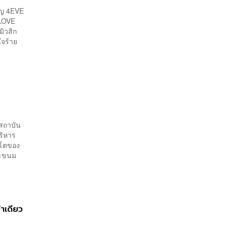
ริญ 4EVE
(LOVE
มิวสิก
ใจร้าย
กสถาบัน
บริหาร
บโตของ
ละขนม
้าเดียว