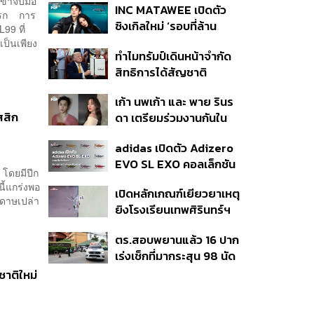
เขาจับมือ
INC MATAWEE เปิดตัว
แล้ว 10 ครั้ง
งแรก การ
ซิงเกิลใหม่ ‘รอบที่ล้าน
99 ที่
(Loop)’ ที่ได้ เน PERSES
เป็นเพียง
ทำไมทรัมป์เดินหน้าจำกัด
มาแสดงในมิวสิกวิดีโอ
สิทธิการได้สัญชาติ
อเมริกันโดยกำเนิดอีกครั้ง
เก้า นพเก้า และ พาย รินร
แม้ศาลสูงสุดเคยตัดสิน
สิก
ดา เตรียมร่วมงานกันใน
คัดค้าน
‘รสกาล Enchanted
adidas เปิดตัว Adizero
Taste In Time’
EVO SL EXO คอลเล็กชัน
 โดยมีปีก
พิเศษรับฤดูกาล College
นี้แกร่งพอ
เปิดหลักเกณฑ์เยียวยาเหตุ
Football
ะดาษเปล่า
ยิงโรงเรียนเทพศิรินทร์ฯ
เสียชีวิตรับสูงสุด 3 แสน
ตร.สอบพยานแล้ว 16 ปาก
เจ็บสูงสุด 1 แสน เยียวยา
เร่งเช็กที่มากระสุน 98 นัด
จิตใจ 5 ระดับ
ประสานครูภาษาไทยเข้าให้
สชาติใหม่
ปากคำ