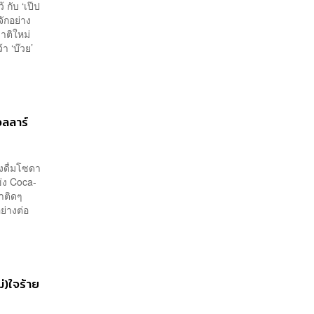
กับ ‘เป๊ป
จักอย่าง
าติใหม่
้า ‘บ๊วย’
อลลาร์
องดื่มโซดา
ข่ง Coca-
มมาติดๆ
ย่างต่อ
ม่)ใจร้าย