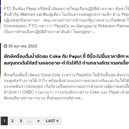
FTC ยื่นฟ้อง Pepsi บริษัทน้ำอัดลมรายใหญ่เลือกปฏิบัติด้านราคา ข้อหาใ
สินค้ากับ Walmart แต่เพียงผู้เดียว ไม่เป็นธรรมต่อคู่แข่งรายเล็ก ด้าน Pe
ปฏิเสธทุกข้อกล่าวหา คณะกรรมการการค้าของรัฐบาลกลาง (Federal 
Commission: FTC) กล่าวว่า PepsiCo ละเมิดกฎหมาย Robinson-Patman 
เป็นการห้ามเลือกปฏิบัติด้านราคาสินค้า โดยกฎหมา...
30 ตุลาคม 2023
ยักษ์เครื่องดื่มน้ำอัดลม Coke กับ Pepsi ชี้ ปีนี้จะไม่ขึ้นราคาอีก! ห
ลงทุนกดดันให้สร้างยอดขาย-กำไรให้ได้ ท่ามกลางอัตราดอกเบี้ยพ
ศึกเครื่องดื่มน้ำอัดลม Coca-Cola ระหว่าง PepsiCo ไม่มีวันสิ้นสุด ต้องเร่
กลยุทธ์สร้างรายได้-กำไร พร้อมชิงส่วนแบ่งการตลาดจากกันและกันให้ได้
แรงกดดันจากนักลงทุน เริ่มกังวลถึงผลประกอบการท่ามกลางอัตราดอกเบี้
สำนักข่าว CNBC รายงานว่า การแข่งขันระหว่าง Coke และ Pepsi เจ้า
อัดลมมีมาอย่างยาวนาน ทั้งสองแบรนด์ต่างพ...
1
2
3
...
»
LAST »