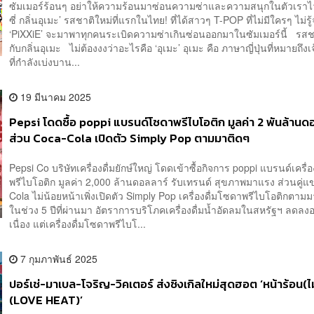
ซัมเมอร์ร้อนๆ อย่าให้ความร้อนมาซ่อนความซ่าและความสนุกในตัวเราไว้ 
ซี่ กลิ่นอุเมะ’ รสชาติใหม่ที่แรกในไทย! ที่ได้สาวๆ T-POP ที่ไม่มีใครๆ ไม่รู้
‘PiXXiE’ จะมาพาทุกคนระเบิดความซ่าเกินซ่อนออกมาในซัมเมอร์นี้ รสช
กับกลิ่นอุเมะ ไม่ต้องงงว่าอะไรคือ ‘อุเมะ’ อุเมะ คือ ภาษาญี่ปุ่นที่หมายถึงเจ
ที่กำลังเบ่งบาน...
19 มีนาคม 2025
Pepsi โดดซื้อ poppi แบรนด์โซดาพรีไบโอติก มูลค่า 2 พันล้านด
ส่วน Coca-Cola เปิดตัว Simply Pop ตามมาติดๆ
Pepsi Co บริษัทเครื่องดื่มยักษ์ใหญ่ โดดเข้าซื้อกิจการ poppi แบรนด์เครื่
พรีไบโอติก มูลค่า 2,000 ล้านดอลลาร์ รับเทรนด์ สุขภาพมาแรง ส่วนคู่แ
Cola ไม่น้อยหน้าเพิ่งเปิดตัว Simply Pop เครื่องดื่มโซดาพรีไบโอติกตา
ในช่วง 5 ปีที่ผ่านมา อัตราการบริโภคเครื่องดื่มน้ำอัดลมในสหรัฐฯ ลดลงอ
เนื่อง แต่เครื่องดื่มโซดาพรีไบโ...
7 กุมภาพันธ์ 2025
ปอร์เช่-มาเบล-โจริญ-วิคเตอร์ ส่งซิงเกิลใหม่สุดฮอต ‘หน้าร้อน(ไ
(LOVE HEAT)’