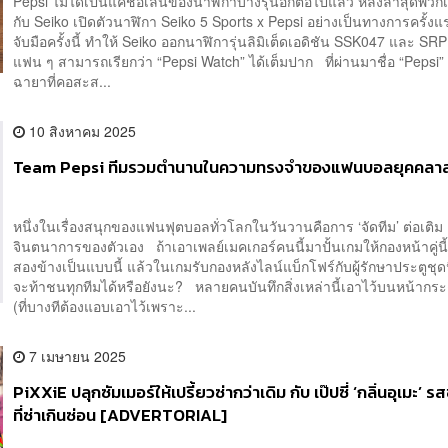
Pepsi ไม่ได้เป็นแค่ชื่อเล่นของนาฬิกาบางรุ่นอีกต่อไปแล้ว หลังล่าสุดพวก
กับ Seiko เปิดตัวนาฬิกา Seiko 5 Sports x Pepsi อย่างเป็นทางการครั้
จับมือครั้งนี้ ทำให้ Seiko ออกนาฬิการุ่นลิมิเต็ดเอดิชัน SSK047 และ SRPL
แฟน ๆ สามารถเรียกว่า “Pepsi Watch” ได้เต็มปาก ที่ผ่านมาชื่อ “Pepsi” 
ฉายาที่คอสะส...
10 สิงหาคม 2025
Team Pepsi ทีมรวมตำนานในความทรงจำของแฟนบอลยุคคลาส
หนึ่งในเรื่องสนุกของแฟนฟุตบอลทั่วโลกในวันวานคือการ ‘จัดทีม’ ต่อเติม
จินตนาการของตัวเอง ถ้าเอาเพลย์เมคเกอร์คนนี้มาปั้นเกมให้กองหน้าคู่นี้
สองข้างเป็นแบบนี้ แล้วในเกมรับกองหลังไลน์แบ็กโฟร์กับผู้รักษาประตูชุด
จะท้าชนทุกทีมได้หรือยังนะ? หลายคนบันทึกสิ่งเหล่านี้เอาไว้บนหน้ากร
(ที่บางทีต้องแอบเอาไว้เพราะ...
7 เมษายน 2025
PiXXiE ปลุกซัมเมอร์ให้เปรี้ยวซ่ากว่าเดิม กับ เป๊ปซี่ ‘กลิ่นอุเมะ’ ร
ที่ซ่าเกินซ่อน [ADVERTORIAL]