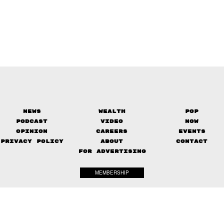
News
Wealth
Pop
Podcast
Video
Now
Opinion
Careers
Events
Privacy Policy
About
Contact
FOR ADVERTISING
MEMBERSHIP