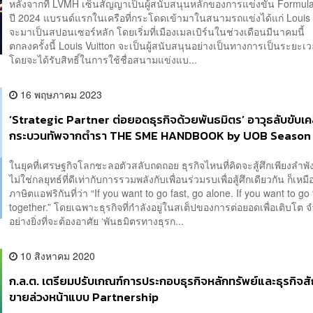
หลังจากที่ LVMH เซ็นสัญญาเป็นผู้สนับสนุนหลักของการแข่งขัน Formula 
ปี 2024 แบรนด์แรกในเครือที่กระโดดเข้ามาในสนามรถแข่งได้แก่ Louis Vu
จะมาเป็นสปอนเซอร์หลัก โดยเริ่มที่เมืองเมลเบิร์นในช่วงเดือนมีนาคมนี้
ตกลงครั้งนี้ Louis Vuitton จะเป็นผู้สนับสนุนอย่างเป็นทางการเป็นระยะเว
โดยจะได้รับสิทธิ์ในการใช้ชื่อสนามแข่งแบ...
16 พฤษภาคม 2023
‘Strategic Partner ต่อยอดธุรกิจด้วยพันธมิตร’ อาวุธลับขับเคล
กระบวนทัพจากตำรา THE SME HANDBOOK by UOB Season
[ADVERTORIAL]
ในยุคที่เศรษฐกิจโลกชะลอตัวสลับถดถอย ธุรกิจไหนที่คิดจะสู้ศึกเพียงลำพ
ไม่ใช่กลยุทธ์ที่ดีเท่ากับการรวมพลังกับเพื่อนร่วมรบเพื่อสู้ศึกเดียวกัน ก็เหมื
ภาษิตแอฟริกันที่ว่า “If you want to go fast, go alone. If you want to go 
together.” โดยเฉพาะธุรกิจที่กำลังอยู่ในสเต็ปของการต่อยอดเพื่อเติบโต จ
อย่างยิ่งที่จะต้องอาศัย ‘พันธมิตรทางธุรก...
10 สิงหาคม 2020
ก.ล.ต. เตรียมปรับเกณฑ์การประกอบธุรกิจหลักทรัพย์และธุรกิจส
ขายล่วงหน้าแบบ Partnership