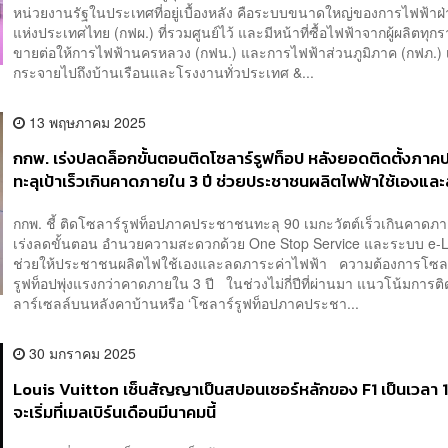
หน่วยงานรัฐในประเทศที่อยู่เบื้องหลัง คือระบบขนาดใหญ่ของการไฟฟ้าฝ่
แห่งประเทศไทย (กฟผ.) ที่รวมศูนย์ไว้ และมีหน้าที่ซื้อไฟฟ้าจากผู้ผลิตทุก
ขายต่อให้การไฟฟ้านครหลวง (กฟน.) และการไฟฟ้าส่วนภูมิภาค (กฟภ.) เ
กระจายไปถึงบ้านเรือนและโรงงานทั่วประเทศ &...
13 พฤษภาคม 2025
กกพ. เร่งปลดล็อกขั้นตอนติดโซลาร์รูฟท็อป หลังยอดติดตั้งภา
ทะลุเป้าเร็วเกินคาดภายใน 3 ปี ช่วยประชาชนผลิตไฟฟ้าใช้เองแล
ค่าไฟ
กกพ. ชี้ ติดโซลาร์รูฟท็อปภาคประชาชนทะลุ 90 เมกะวัตต์เร็วเกินคาดภา
เร่งลดขั้นตอน อำนวยความสะดวกด้วย One Stop Service และระบบ e-L
ช่วยให้ประชาชนผลิตไฟใช้เองและลดภาระค่าไฟฟ้า ความต้องการโซล
รูฟท็อปพุ่งแรงกว่าคาดภายใน 3 ปี ในช่วงไม่กี่ปีที่ผ่านมา แนวโน้มการติ
ลาร์เซลล์บนหลังคาบ้านหรือ ‘โซลาร์รูฟท็อปภาคประชา...
30 มกราคม 2025
Louis Vuitton เซ็นสัญญาเป็นสปอนเซอร์หลักของ F1 เป็นเวลา 1
จะเริ่มที่เมลเบิร์นเดือนมีนาคมนี้