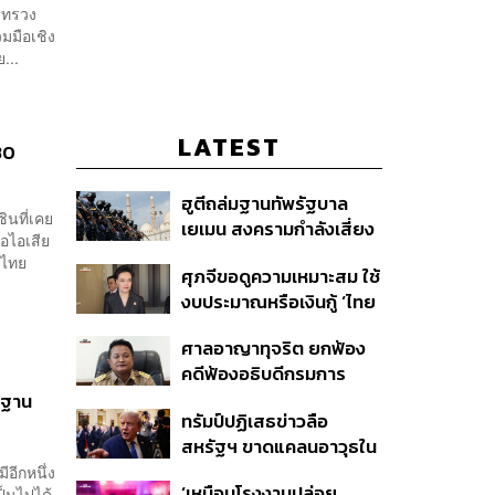
ะทรวง
มมือเชิง
...
LATEST
30
ฮูตีถล่มฐานทัพรัฐบาล
ินที่เคย
เยเมน สงครามกำลังเสี่ยง
อไอเสีย
ปะทุอีกครั้งหรือไม่?
เทศไทย
ศุภจีขอดูความเหมาะสม ใช้
งบประมาณหรือเงินกู้ ‘ไทย
เที่ยวไทยพลัส’ บอกหากมี
ศาลอาญาทุจริต ยกฟ้อง
‘ไทยช่วยไทยพลัส เฟส 2’
คดีฟ้องอธิบดีกรมการ
ไม่จำเป็นต้องออกพร้อมกัน
ปกครอง ชี้ย้าย ‘อดีตปลัด
็นฐาน
ทรัมป์ปฏิเสธข่าวลือ
จังหวัดภูเก็ต’ ชอบด้วยขั้น
สหรัฐฯ ขาดแคลนอาวุธใน
ตอน
การทำสงครามกับอิหร่าน
อีกหนึ่ง
‘เหมือนโรงงานปล่อย
ป็นไปได้