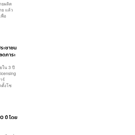
ายผลิต
ราย แล้ว
พื่อ
คประชาชน
ะลดภาระ
ยใน 3 ปี
icensing
าร์
ดตั้งโซ
0 ปี โดย