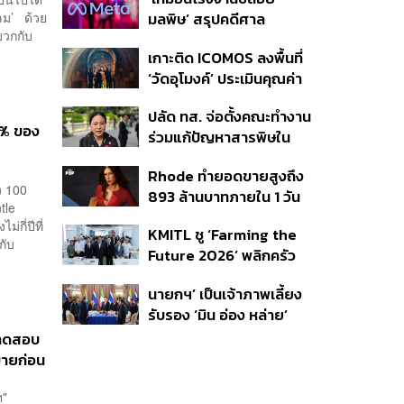
เผยกำลังล่าตัวคนปล่อย
ลม’ ด้วย
มลพิษ’ สรุปคดีศาล
ข่าว
บวกกับ
นิวเม็กซิโก สั่งปรับ Meta ชี้
เกาะติด ICOMOS ลงพื้นที่
กระทบสุขภาพจิตเด็ก คุม
‘วัดอุโมงค์’ ประเมินคุณค่า
เข้ม AI Chatbot
ล้านนา ดันเชียงใหม่สู่
ปลัด ทส. จ่อตั้งคณะทำงาน
มรดกโลกปี 2570
 4% ของ
ร่วมแก้ปัญหาสารพิษใน
แม่น้ำข้ามพรมแดนไทย-
Rhode ทำยอดขายสูงถึง
เมียนมา เล็งเริ่มถกนัดแรก
ง 100
893 ล้านบาทภายใน 1 วัน
ส.ค.นี้
tle
กับซัมเมอร์คอลเล็กชัน
กี่ปีที่
KMITL ชู ‘Farming the
ล่าสุด
กับ
Future 2026’ พลิกครัว
โลก สู่เกษตร-อาหารยั่งยืน
นายกฯ’ เป็นเจ้าภาพเลี้ยง
ด้วย One Health
รับรอง ‘มิน อ่อง หล่าย’
พร้อมเชิญบิ๊กธุรกิจไทย
รทดสอบ
ร่วมงาน
บายก่อน
้าฯ"