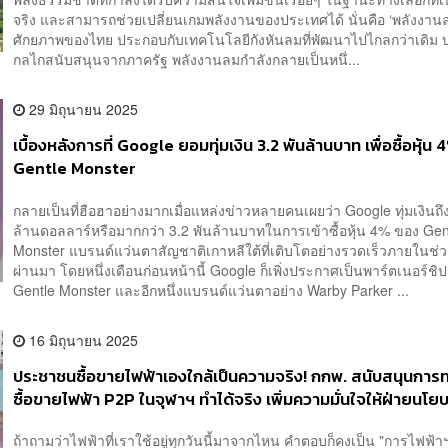
จริง และสามารถช่วยเปลี่ยนเกมพลังงานของประเทศได้ นั่นคือ ‘พลังงาน
ศักยภาพของไทย ประกอบกับเทคโนโลยีกังหันลมที่พัฒนาไปไกลกว่าเดิม 
กลไกสนับสนุนจากภาครัฐ พลังงานลมกำลังกลายเป็นหนึ่...
29 มิถุนายน 2025
เบื้องหลังการที่ Google ยอมทุ่มเงิน 3.2 พันล้านบาท เพื่อซื้อหุ้น
Gentle Monster
กลายเป็นที่ฮือฮาอย่างมากเมื่อแหล่งข่าวหลายคนเผยว่า Google ทุ่มเงินถึ
ล้านดอลลาร์หรือมากกว่า 3.2 พันล้านบาทในการเข้าซื้อหุ้น 4% ของ Gen
Monster แบรนด์แว่นตาสัญชาติเกาหลีใต้ที่เติบโตอย่างรวดเร็วภายในช่วงไม่
ผ่านมา โดยหนึ่งเดือนก่อนหน้านี้ Google ก็เพิ่งประกาศเป็นพาร์ตเนอร์ชิป
Gentle Monster และอีกหนึ่งแบรนด์แว่นตาอย่าง Warby Parker ...
16 มิถุนายน 2025
ประชาชนซื้อขายไฟฟ้าเองใกล้เป็นความจริง! กกพ. สนับสนุนกา
ซื้อขายไฟฟ้า P2P ในจุฬาฯ ทำได้จริง เพิ่มความมั่นใจให้ฝ่ายนโย
ขยายผล
ถ้าถามว่าไฟฟ้าที่เราใช้อยู่ทุกวันนี้มาจากไหน คำตอบก็คงเป็น "การไฟฟ