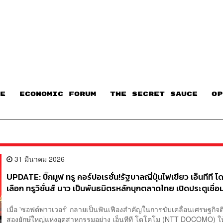
E
ECONOMIC FORUM
THE SECRET SAUCE​
OP
31 มีนาคม 2026
UPDATE: บิ๊กมูฟ ทรู คอร์ปอเรชั่น!รัฐบาลญี่ปุ่นไฟเขียว เอ็นทีที โ
เลือก ทรูวิชั่นส์ นาว เป็นพันธมิตรหลักบุกตลาดไทย เปิดประตูเชื่อม
จักรวาลบันเทิงญี่ปุ่นเต็มรูปแบบ
เมื่อ 'ซอฟต์พาวเวอร์' กลายเป็นฟันเฟืองสำคัญในการขับเคลื่อนเศรษฐกิจด
สองยักษ์ใหญ่แห่งอุตสาหกรรมอย่าง เอ็นทีที โดโคโม (NTT DOCOMO) ให