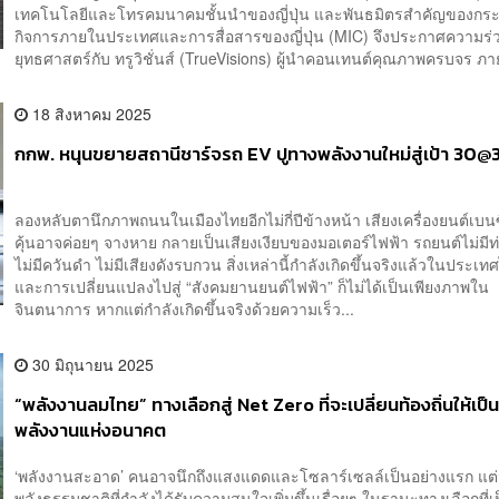
เทคโนโลยีและโทรคมนาคมชั้นนำของญี่ปุ่น และพันธมิตรสำคัญของกร
กิจการภายในประเทศและการสื่อสารของญี่ปุ่น (MIC) จึงประกาศความร่ว
ยุทธศาสตร์กับ ทรูวิชั่นส์ (TrueVisions) ผู้นำคอนเทนต์คุณภาพครบจร ภาย
18 สิงหาคม 2025
กกพ. หนุนขยายสถานีชาร์จรถ EV ปูทางพลังงานใหม่สู่เป้า 30@
ลองหลับตานึกภาพถนนในเมืองไทยอีกไม่กี่ปีข้างหน้า เสียงเครื่องยนต์เบนซ
คุ้นอาจค่อยๆ จางหาย กลายเป็นเสียงเงียบของมอเตอร์ไฟฟ้า รถยนต์ไม่มีท่
ไม่มีควันดำ ไม่มีเสียงดังรบกวน สิ่งเหล่านี้กำลังเกิดขึ้นจริงแล้วในประ
และการเปลี่ยนแปลงไปสู่ “สังคมยานยนต์ไฟฟ้า” ก็ไม่ได้เป็นเพียงภาพใน
จินตนาการ หากแต่กำลังเกิดขึ้นจริงด้วยความเร็ว...
30 มิถุนายน 2025
“พลังงานลมไทย” ทางเลือกสู่ Net Zero ที่จะเปลี่ยนท้องถิ่นให้เป
พลังงานแห่งอนาคต
‘พลังงานสะอาด’ คนอาจนึกถึงแสงแดดและโซลาร์เซลล์เป็นอย่างแรก แต่มี
พลังธรรมชาติที่กำลังได้รับความสนใจเพิ่มขึ้นเรื่อยๆ ในฐานะทางเลือกที่เ