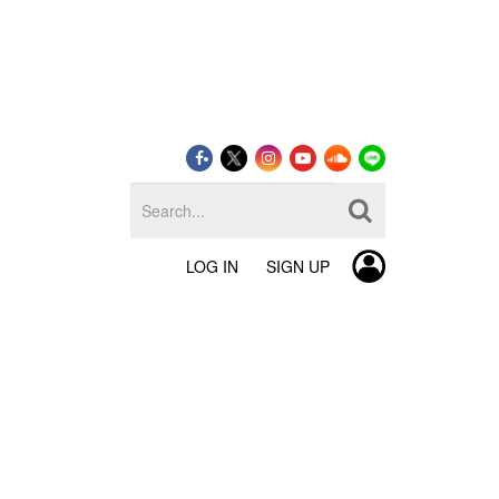
LOG IN
SIGN UP