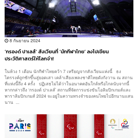
8 กันยายน 2024
‘กรองด์ ปาเลส์’ สังเวียนที่ ‘นักกีฬาไทย’ ลงไปเขียน
ประวัติศาสตร์ให้โลกจำ!
ในห้วง 1 เดือน นักกีฬาไทยคว้า 7 เหรียญจากสังเวียนแห่งนี้ ธง
ไตรรงค์ถูกชักขึ้นสู่ยอดเสา เคล้าเสียงเพลงชาติไทยดังกังวาน ณ สถาน
ที่แห่งนี้ถึง 4 ครั้ง ปฏิเสธไม่ได้ว่าในอนาคตอันใกล้หรือไกลนับจากนี้
หากกล่าวถึง ‘กรองด์ ปาเลส์’ สถานที่จัดการแข่งขันโอลิมปิกเกมส์และ
พาราลิมปิกเกมส์ 2024 จะอยู่ในความทรงจำของคนไทยไปอีกนานแสน
นาน ...