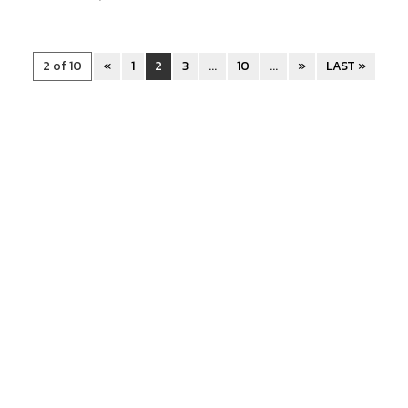
2 of 10
«
1
2
3
...
10
...
»
LAST »