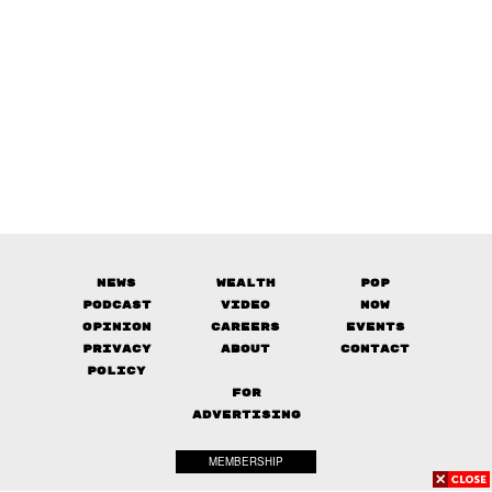
News
Wealth
Pop
Podcast
Video
Now
Opinion
Careers
Events
Privacy
About
Contact
Policy
FOR
ADVERTISING
MEMBERSHIP