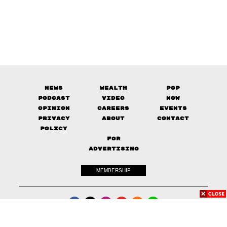
News
Wealth
Pop
Podcast
Video
Now
Opinion
Careers
Events
Privacy
About
Contact
Policy
FOR
ADVERTISING
MEMBERSHIP
© 2017-
2026
The Standard. All rights reserved.