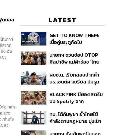
LATEST
ฟุตบอล
GET TO KNOW THEM:
เป็นการ
เนื้อคู่ประตูถัดไป
ด์สเกต
90 อัน
นายกฯ ชวนช้อป OTOP
แข่ง
ศิลปาชีพ แม่ค้าร้อง ‘ไทย
ช่วยไทย พลัส’ สุดยอด
ผบช.น. เรียกสอบปากคำ
ถามมีต่อไหม นายกฯ ตอบ
นร.เซนต์คาเบรียล ปมรุม
‘เดี๋ยวจะพยายาม’
ทำร้ายเพื่อน-ใช้ปืนขู่ สั่ง
BLACKPINK มียอดสตรีม
ดำเนินคดีแล้ว
บน Spotify จาก
riginals
ประเทศไทยสูงถึง 536 ล้าน
Palace
ทบ. โต้กัมพูชา ย้ำไทยใช้
ครั้ง ตลอด 10 ปีที่ผ่านมา
องเช่นกัน
กำลังตามกฎหมาย มุ่งเป้า
นแปลง
หมายทางทหาร ชี้ความเสีย
นายกฯ สั่งเข้มพกปืนนอก