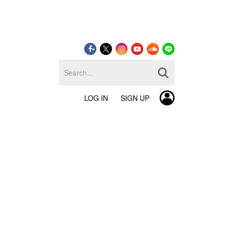
LOG IN
SIGN UP