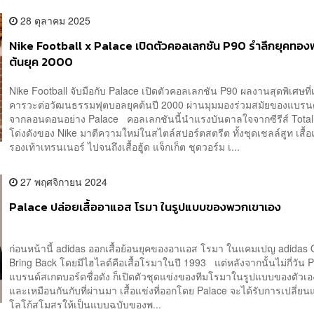
28 ตุลาคม 2025
Nike Football x Palace เปิดตัวคอลเลกชัน P90 รำลึกยุคทอง
ต้นยุค 2000
Nike Football จับมือกับ Palace เปิดตัวคอลเลกชัน P90 ผลงานสุดพิเศษที่
คารวะต่อวัฒนธรรมฟุตบอลยุคต้นปี 2000 ผ่านมุมมองร่วมสมัยของแบรน
จากลอนดอนอย่าง Palace คอลเลกชันนี้นำแรงบันดาลใจจากซีรีส์ Total 
โด่งดังของ Nike มาตีความใหม่ในสไตล์สปอร์ตสตรีต ทั้งชุดเชลล์สูท เสื้อ
รองเท้าเทรนเนอร์ ไปจนถึงเสื้อฮู้ด แจ็กเก็ต ชุดวอร์ม เ...
27 พฤศจิกายน 2024
Palace ปล่อยเสื้ออาแอส โรมา ในรูปแบบของพวกเขาเอง
ก่อนหน้านี้ adidas ออกเสื้อย้อนยุคของอาแอส โรมา ในแคมเปญ adidas O
Bring Back โดยมีไฮไลต์คือเสื้อโรมาในปี 1993 แต่หลังจากนั้นไม่กี่วัน 
แบรนด์สเกตบอร์ดชื่อดัง ก็เปิดตัวชุดแข่งของทีมโรมาในรูปแบบของตัวเ
และเหมือนกันกับที่ผ่านมา เสื้อแข่งที่ออกโดย Palace จะได้รับการเปลี่ย
โลโก้สโมสรให้เป็นแบบฉบับของพ...