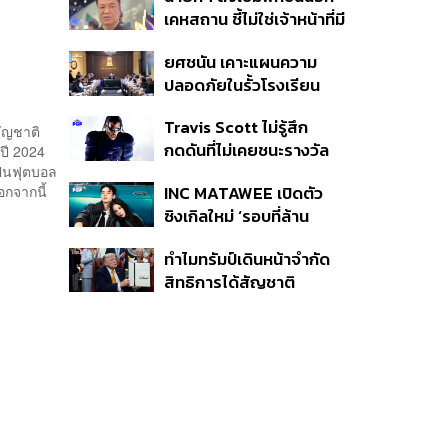
หายไทยไม่อาจลบด้วย
เคหสถาน ชี้ไม่ใช่เจ้าหน้าที่มี
ข้อมูลบิดเบือน
โทษอุกฉกรรจ์ ปืนถูกขโมย
ยศชนัน เคาะแผนความ
ก่อเหตุ เจ้าของร่วมรับผิด
ปลอดภัยในรั้วโรงเรียน
90 วัน ส่งนักสุขภาพจิต
Travis Scott ไม่รู้สึก
ดูแล-คุมเข้มคัดกรองสิ่ง
ัญชาติ
กดดันที่ไม่เคยชนะรางวัล
ลิปี 2024
ผิดกฎหมาย
ป็นฟุตบอล
แกรมมี่ แม้มีชื่อเข้าชิงมา
INC MATAWEE เปิดตัว
กจากนี้
แล้ว 10 ครั้ง
ซิงเกิลใหม่ ‘รอบที่ล้าน
(Loop)’ ที่ได้ เน PERSES
ทำไมทรัมป์เดินหน้าจำกัด
มาแสดงในมิวสิกวิดีโอ
สิทธิการได้สัญชาติ
อเมริกันโดยกำเนิดอีกครั้ง
แม้ศาลสูงสุดเคยตัดสิน
คัดค้าน