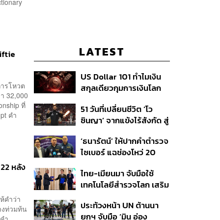
tionary
LATEST
iftie
US Dollar 101 ทำไมเงิน
กการโหวต
สกุลเดียวกุมการเงินโลก
่า 32,000
และนักลงทุนต้องรู้อะไร
nship ที่
51 วันที่เปลี่ยนชีวิต ‘โว
บ้าง?
mpt คำ
ซินญา’ จากแข้งไร้สังกัด สู่
วันเปิดตัวต่อหน้าแฟนบอล
‘ธนารัตน์’ ให้ปากคำตำรวจ
นับหมื่น
ไซเบอร์ แฉช่องโหว่ 20
หน่วยงานรัฐ ยันไร้นัย
22 หลัง
ไทย-เมียนมา จับมือใช้
ทางการเมือง
เทคโนโลยีสำรวจโลก เสริม
ศักยภาพการจัดการภัย
ห้คำว่า
ประท้วงหน้า UN ต้านนา
พิบัติและอนุรักษ์สิ่ง
างท่วมท้น
ยกฯ จับมือ ‘มิน อ่อง
แวดล้อม
 คำ