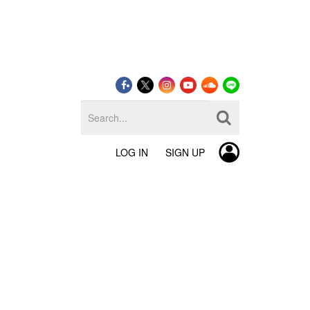
LOG IN
SIGN UP