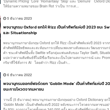
‘Dynamic Pricing’ ‘Lore’ ‘Romantasy’ ‘Slop’ และ ‘Demure’ Oxford Dic
ให้นิยามความหมายของ Brain Rot ว่าเป็น ‘การเส...
5 ธันวาคม 2023
พจนานุกรม Oxford ยกให้ Rizz เป็นคำศัพท์แห่งปี 2023 ชนะ Sw
และ Situationship
พจนานุกรมภาษาอังกฤษ Oxford ยกให้ Rizz เป็นคำศัพท์แห่งปี 2023 จา
คำศัพท์ที่มีอิทธิพลและสะท้อนการเปลี่ยนเพลงทางสังคมและวัฒนธรรมกว
คำ ชนะคำศัพท์อื่นทั้ง Swiftie หรือกลุ่มแฟนคลับของ Taylor Swift, Situatio
แปลว่าความสัมพันธ์ที่ไม่มีชื่อเรียกและเป็นไปตามสถานการณ์ และ Pro
กริยาที่ใช้สั่งการ AI โดยคำว่า Rizz เป็นคำ...
6 ธันวาคม 2022
พจนานุกรมออกซ์ฟอร์ดยก ‘Goblin Mode’ เป็นคำศัพท์แห่งปี 20
ชนะการโหวตจากมหาชน
วานนี้ (5 ธันวาคม) พจนานุกรมภาษาอังกฤษอย่าง Oxford Dictionary ยกใ
‘Goblin Mode’ เป็นคำศัพท์แห่งปี 2022 หลังชนะการโหวตจากมหาชนอย่
ถึง 93% จากการโหวตทั้งหมด 340,000 ครั้ง ชนะคำศัพท์ที่ผ่านเข้ารอบ 3