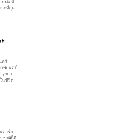
oxic ที่
ากที่สุด
sh
นตร์
าภาพยนตร์
d Lynch
ในชีวิต
นคาร์บ
ญชาติก็มี