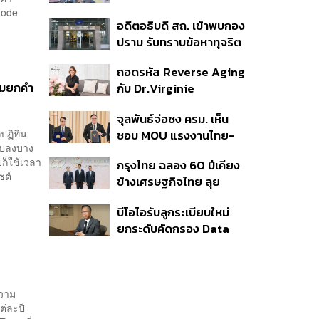
หล่าย’ ร้องยกเลิกศูนย์ CI
Mode
อดีตอธิบดี สถ. เข้าพบกอง
ตัดท่อน้ำเลี้ยงกองทัพเมีย
ปราบ รับทราบข้อหาทุจริต
นมา
สอบท้องถิ่น ปฏิเสธทุกข้อ
ถอดรหัส Reverse Aging
กล่าวหา-เตรียมสู้คดีในชั้น
ุกรมยกคำ
กับ Dr.Virginie
ศาล
Couturaud ผู้ถ่ายทอด
จุลพันธ์จ่อชง ครม. เห็น
วิทยาศาสตร์ความงามจาก
กปฏิทิน
ชอบ MOU แรงงานไทย-
Dior
นแปลงบาง
เมียนมา ยืดเวลา 5 ปี
ก็ใช้เวลา
กรุงไทย ฉลอง 60 ปีเคียง
รองรับอุตสาหกรรม ดึง
ซต์
ข้างเศรษฐกิจไทย ลุย
กลุ่มแม่บ้าน-งานอิสระเข้า
ทศวรรษใหม่ ชู Data-
สู่ระบบประกันสังคม
บีโอไอรับลูกระเบียบใหม่
Driven ขับเคลื่อน
ยกระดับคัดกรอง Data
ยุทธศาสตร์ความยั่งยืน
Center บีบค่ายเทคจ่ายค่า
ไฟ-น้ำอัตราพิเศษ พร้อม
กางแผนยึดประโยชน์
ประเทศเป็นหลัก
ความ
ต่ละปี