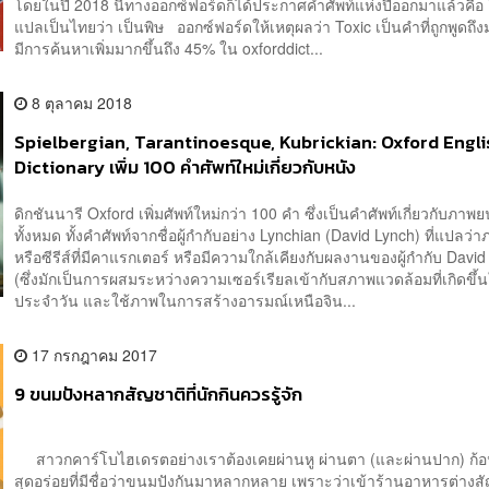
โดยในปี 2018 นี้ทางออกซ์ฟอร์ดก็ได้ประกาศคำศัพท์แห่งปีออกมาแล้วคือ T
แปลเป็นไทยว่า เป็นพิษ ออกซ์ฟอร์ดให้เหตุผลว่า Toxic เป็นคำที่ถูกพูดถึงม
มีการค้นหาเพิ่มมากขึ้นถึง 45% ใน oxforddict...
8 ตุลาคม 2018
Spielbergian, Tarantinoesque, Kubrickian: Oxford Engli
Dictionary เพิ่ม 100 คำศัพท์ใหม่เกี่ยวกับหนัง
ดิกชันนารี Oxford เพิ่มศัพท์ใหม่กว่า 100 คำ ซึ่งเป็นคำศัพท์เกี่ยวกับภาพย
ทั้งหมด ทั้งคำศัพท์จากชื่อผู้กำกับอย่าง Lynchian (David Lynch) ที่แปลว่
หรือซีรีส์ที่มีคาแรกเตอร์ หรือมีความใกล้เคียงกับผลงานของผู้กำกับ Davi
(ซึ่งมักเป็นการผสมระหว่างความเซอร์เรียลเข้ากับสภาพแวดล้อมที่เกิดขึ้น
ประจำวัน และใช้ภาพในการสร้างอารมณ์เหนือจิน...
17 กรกฎาคม 2017
9 ขนมปังหลากสัญชาติที่นักกินควรรู้จัก
สาวกคาร์โบไฮเดรตอย่างเราต้องเคยผ่านหู ผ่านตา (และผ่านปาก) ก้อ
สุดอร่อยที่มีชื่อว่าขนมปังกันมาหลากหลาย เพราะว่าเข้าร้านอาหารต่างสั