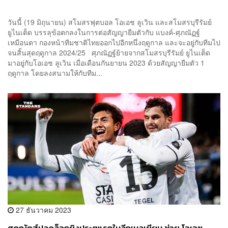
วันนี้ (19 มิถุนายน) สโมสรฟุตบอล โอเอช ลูเวิน และสโมสรบุรีรัมย์
ยูไนเต็ด บรรลุข้อตกลงในการต่อสัญญายืมตัวกับ แบงค์-ศุภณัฏฐ์
เหมือนตา กองหน้าทีมชาติไทยออกไปอีกหนึ่งฤดูกาล และจะอยู่กับทีมไป
จนสิ้นสุดฤดูกาล 2024/25 ศุภณัฏฐ์ย้ายจากสโมสรบุรีรัมย์ ยูไนเต็ด
มาอยู่กับโอเอช ลูเวิน เมื่อเดือนกันยายน 2023 ด้วยสัญญายืมตัว 1
ฤดูกาล โดยลงสนามให้กับทีม...
27 ธันวาคม 2023