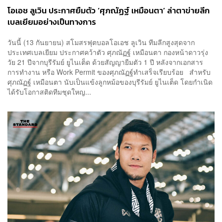
โอเอช ลูเวิน ประกาศยืมตัว ‘ศุภณัฏฐ์ เหมือนตา’ ล่าตาข่ายลีก
เบลเยียมอย่างเป็นทางการ
วันนี้ (13 กันยายน) สโมสรฟุตบอลโอเอช ลูเวิน ทีมลีกสูงสุดจาก
ประเทศเบลเยียม ประกาศคว้าตัว ศุภณัฏฐ์ เหมือนตา กองหน้าดาวรุ่ง
วัย 21 ปีจากบุรีรัมย์ ยูไนเต็ด ด้วยสัญญายืมตัว 1 ปี หลังจากเอกสาร
การทำงาน หรือ Work Permit ของศุภณัฏฐ์ทำเสร็จเรียบร้อย สำหรับ
ศุภณัฏฐ์ เหมือนตา นับเป็นแข้งลูกหม้อของบุรีรัมย์ ยูไนเต็ด โดยกำเนิด
ได้รับโอกาสติดทีมชุดใหญ...