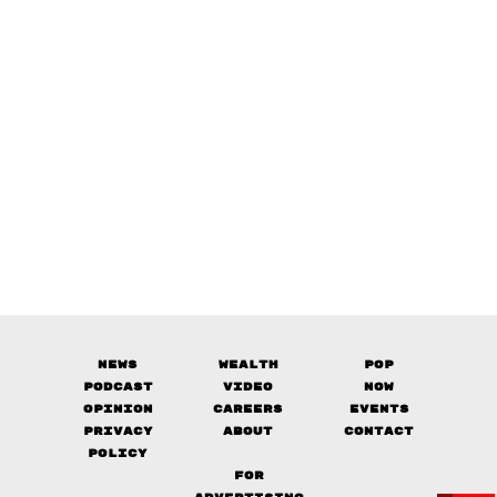
News
Wealth
Pop
Podcast
Video
Now
Opinion
Careers
Events
Privacy
About
Contact
Policy
FOR