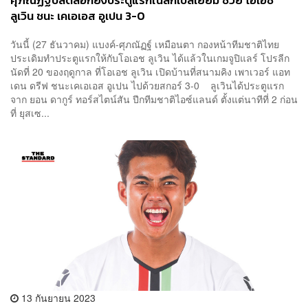
ศุภณัฏฐ์ปลดล็อกยิงประตูแรกในลีกเบลเยียม ช่วย โอเอช
ลูเวิน ชนะ เคเอเอส อูเปน 3-0
วันนี้ (27 ธันวาคม) แบงค์-ศุภณัฏฐ์ เหมือนตา กองหน้าทีมชาติไทย
ประเดิมทำประตูแรกให้กับโอเอช ลูเวิน ได้แล้วในเกมจูปิแลร์ โปรลีก
นัดที่ 20 ของฤดูกาล ที่โอเอช ลูเวิน เปิดบ้านที่สนามคิง เพาเวอร์ แอท
เดน ดรีฟ ชนะเคเอเอส อูเปน ไปด้วยสกอร์ 3-0 ลูเวินได้ประตูแรก
จาก ยอน ดากูร์ ทอร์สไตน์สัน ปีกทีมชาติไอซ์แลนด์ ตั้งแต่นาทีที่ 2 ก่อน
ที่ ยุสเซ...
13 กันยายน 2023