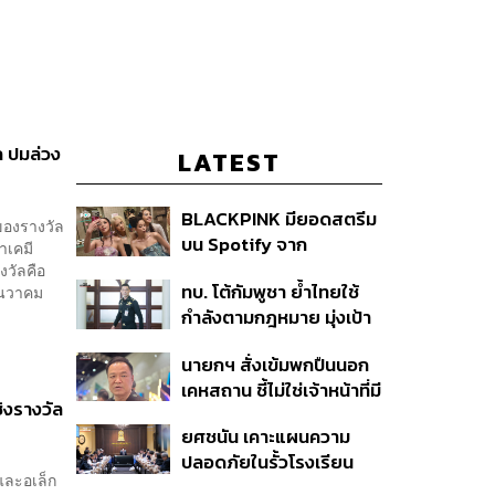
 ปมล่วง
LATEST
BLACKPINK มียอดสตรีม
ของรางวัล
บน Spotify จาก
าเคมี
ประเทศไทยสูงถึง 536 ล้าน
วัลคือ
ทบ. โต้กัมพูชา ย้ำไทยใช้
ันวาคม
ครั้ง ตลอด 10 ปีที่ผ่านมา
กำลังตามกฎหมาย มุ่งเป้า
หมายทางทหาร ชี้ความเสีย
นายกฯ สั่งเข้มพกปืนนอก
หายไทยไม่อาจลบด้วย
เคหสถาน ชี้ไม่ใช่เจ้าหน้าที่มี
ข้อมูลบิดเบือน
ิงรางวัล
โทษอุกฉกรรจ์ ปืนถูกขโมย
ยศชนัน เคาะแผนความ
ก่อเหตุ เจ้าของร่วมรับผิด
ปลอดภัยในรั้วโรงเรียน
และอเล็ก
90 วัน ส่งนักสุขภาพจิต