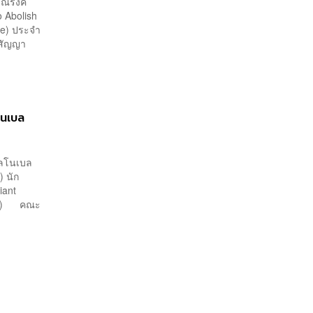
รณรงค์
o Abolish
ze) ประจำ
ิสัญญา
โนเบล
ัลโนเบล
) นัก
iant
1989) คณะ