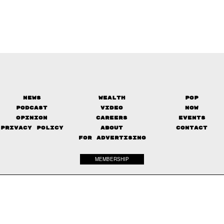
News
Wealth
Pop
Podcast
Video
Now
Opinion
Careers
Events
Privacy Policy
About
Contact
FOR ADVERTISING
MEMBERSHIP
© 2017-
2026
The Standard. All rights reserved.