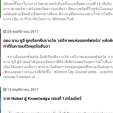
หยิบยกขึ้นมาในวงการวิทยาศาสตร์เป็นครั้งแรกเมื่อศตวรรษที่ 18 เมื่อนัก
ดาราศาสตร์ชาวฝรั่งเศสเกิดความสงสัยว่า พืชบางชนิดที่ใบชูชันในตอน
แต่หุบอย่างเจียมตัวเมื่อตกกลางคืนจะมีการเปลี่ยนแปลงอย่างไรหากไม่มีแ
มากระตุ้น เขาจึงนำต้นไมยราบ (Mimosa Pudi...
28 พฤศจิกายน 2017
ออง ซาน ซูจี ถูกเรียกคืนรางวัล ‘เสรีภาพแห่งออกซ์ฟอร์ด’ หลังผ
ท่าทีในการแก้วิกฤตโรฮีนจา
สภาเมืองออกซ์ฟอร์ด มีมติเรียกคืนรางวัล ‘เสรีภาพแห่งออกซ์ฟอร์ด’ จ
ซาน ซูจี ผู้นำคนสำคัญของเมียนมาที่มีท่าทีเพิกเฉยต่อวิกฤตการณ์โรฮีน
เมืองได้ลงความเห็นว่า พวกเขาไม่ต้องการยกย่องบุคคลที่กลายเป็นคนต
เพิกเฉยต่อความรุนแรงที่เกิดขึ้น #Oxford City Council votes - unanimo
remove Freedom of ...
13 พฤศจิกายน 2017
จาก Nobel สู่ Knowledge ตอนที่ 1 เทโลเมียร์