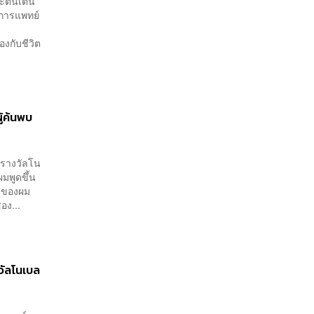
ตื่นเต้น
การแพทย์
องกับชีวิต
้ค้นพบ
ับรางวัลโน
มพูดขึ้น
อนของผม
อง...
วัลโนเบล