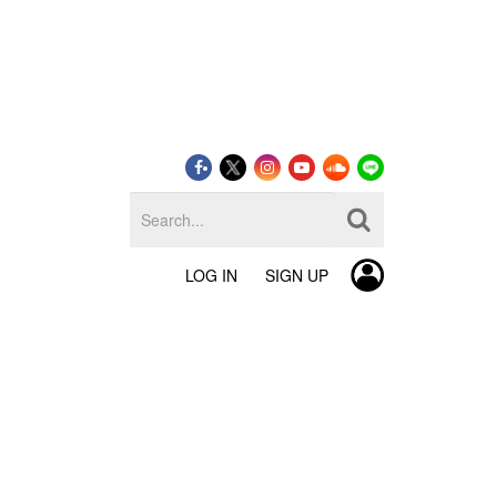
LOG IN
SIGN UP