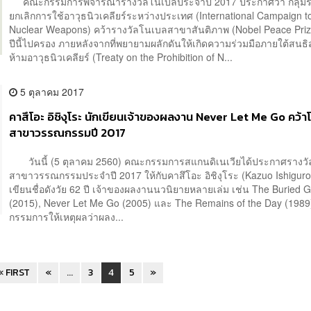
คณะกรรมการพิจารณารางวัลโนเบลประจำปี 2017 ประกาศว่า กลุ่ม
ยกเลิกการใช้อาวุธนิวเคลียร์ระหว่างประเทศ (International Campaign t
Nuclear Weapons) คว้ารางวัลโนเบลสาขาสันติภาพ (Nobel Peace Pri
ปีนี้ไปครอง ภายหลังจากที่พยายามผลักดันให้เกิดความร่วมมือภายใต้สนธ
ห้ามอาวุธนิวเคลียร์ (Treaty on the Prohibition of N...
5 ตุลาคม 2017
คาสึโอะ อิชิงุโระ นักเขียนเจ้าของผลงาน Never Let Me Go คว้า
สาขาวรรณกรรมปี 2017
วันนี้ (5 ตุลาคม 2560) คณะกรรมการสแกนดิเนเวียได้ประกาศรางว
สาขาวรรณกรรมประจำปี 2017 ให้กับคาสึโอะ อิชิงุโระ (Kazuo Ishiguro
เขียนชื่อดังวัย 62 ปี เจ้าของผลงานนวนิยายหลายเล่ม เช่น The Buried G
(2015), Never Let Me Go (2005) และ The Remains of the Day (
กรรมการให้เหตุผลว่าผลง...
« FIRST
«
...
3
4
5
»