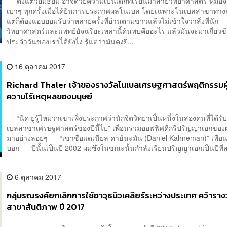
ตั้งแต่วัยมัธยม อาจด้วยความเป็นเด็กที่เรียนมาสายวิทยาศาสตร์ หมอจะ
เบาๆ ทุกครั้งเมื่อได้ยินการประกาศผลโนเบล โดยเฉพาะโนเบลสาขาทาง
แต่ก็ต้องแอบยอมรับว่าหลายครั้งที่อ่านตามข่าวแล้วไม่เข้าใจว่าสิ่งที่นัก
วิทยาศาสตร์และแพทย์อัจฉริยะเหล่านี้ค้นพบคืออะไร แล้วมันจะมาเกี่ยวข้
ประจำวันของเราได้ยังไง รู้แต่ว่ามันคงยิ่...
16 ตุลาคม 2017
Richard Thaler เจ้าของรางวัลโนเบลเศรษฐศาสตร์พฤติกรรมผู
ความไร้เหตุผลของมนุษย์
“นิค ยูรู้ไหมว่าเขาเพิ่งประกาศว่านักจิตวิทยาเป็นหนึ่งในสองคนที่ได้ร
เบลสาขาเศรษฐศาสตร์ของปีนี้ไป” เพื่อนร่วมออฟฟิศดีกรีปริญญาเอกของผ
มาอย่างลอยๆ “เขาชื่อแดเนียล คาฮ์นะมัน (Daniel Kahneman)” เพื่
บอก ปีนั้นเป็นปี 2002 ผมซึ่งในขณะนั้นกำลังเรียนปริญญาเอกเป็นปีที่ส
6 ตุลาคม 2017
กลุ่มรณรงค์ยกเลิกการใช้อาวุธนิวเคลียร์ระหว่างประเทศ คว้าราง
สาขาสันติภาพ ปี 2017