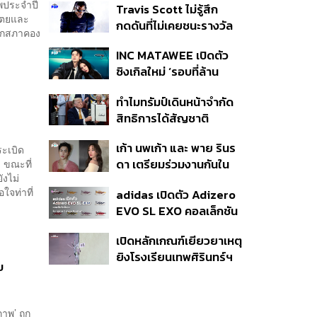
าพประจำปี
Travis Scott ไม่รู้สึก
ดูแล-คุมเข้มคัดกรองสิ่ง
ไตยและ
กดดันที่ไม่เคยชนะรางวัล
ผิดกฎหมาย
ชิกสภาคอง
แกรมมี่ แม้มีชื่อเข้าชิงมา
INC MATAWEE เปิดตัว
แล้ว 10 ครั้ง
ซิงเกิลใหม่ ‘รอบที่ล้าน
(Loop)’ ที่ได้ เน PERSES
ทำไมทรัมป์เดินหน้าจำกัด
มาแสดงในมิวสิกวิดีโอ
สิทธิการได้สัญชาติ
อเมริกันโดยกำเนิดอีกครั้ง
เก้า นพเก้า และ พาย รินร
แม้ศาลสูงสุดเคยตัดสิน
ระเบิด
ดา เตรียมร่วมงานกันใน
 ขณะที่
คัดค้าน
ังไม่
‘รสกาล Enchanted
ใจท่าที่
adidas เปิดตัว Adizero
Taste In Time’
EVO SL EXO คอลเล็กชัน
พิเศษรับฤดูกาล College
เปิดหลักเกณฑ์เยียวยาเหตุ
Football
ยิงโรงเรียนเทพศิรินทร์ฯ
บ
เสียชีวิตรับสูงสุด 3 แสน
เจ็บสูงสุด 1 แสน เยียวยา
จิตใจ 5 ระดับ
ภาพ’ ถูก