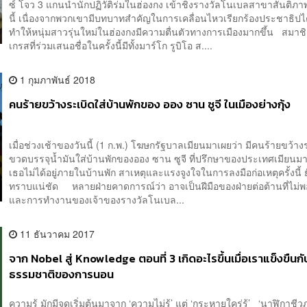
ซ์ โจว 3 แกนนำนักปฏิวัติร่มในฮ่องกง เข้าชิงรางวัลโนเบลสาขาสันติภ
นี้ เนื่องจากพวกเขามีบทบาทสำคัญในการเคลื่อนไหวเรียกร้องประชาธิป
ทำให้หนุ่มสาวรุ่นใหม่ในฮ่องกงมีความตื่นตัวทางการเมืองมากขึ้น สมา
เกรสที่ร่วมเสนอชื่อในครั้งนี้มีทั้งมาร์โก รูบิโอ ส....
1 กุมภาพันธ์ 2018
คนร้ายขว้างระเบิดใส่บ้านพักของ ออง ซาน ซูจี ในเมืองย่างกุ้ง
เมื่อช่วงเช้าของวันนี้ (1 ก.พ.) โฆษกรัฐบาลเมียนมาเผยว่า มีคนร้ายขว้าง
ขวดบรรจุน้ำมันใส่บ้านพักของออง ซาน ซูจี ที่ปรึกษาของประเทศเมียนมา
เธอไม่ได้อยู่ภายในบ้านพัก สาเหตุและแรงจูงใจในการลงมือก่อเหตุครั้งนี้ ย
ทราบแน่ชัด หลายฝ่ายคาดการณ์ว่า อาจเป็นฝีมือของฝ่ายต่อต้านที่ไม่พอ
และการทำงานของเจ้าของรางวัลโนเบล...
11 ธันวาคม 2017
จาก Nobel สู่ Knowledge ตอนที่ 3 เกิดอะไรขึ้นเมื่อเราแข็งขืนกั
ธรรมชาติของการนอน
ความรู้ มักมีจุดเริ่มต้นมาจาก ‘ความไม่รู้’ แต่ ‘กระหายใคร่รู้’ ‘นาฬิกาชีว