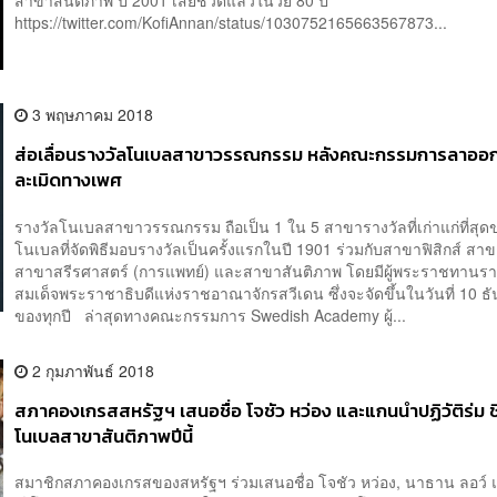
สาขาสันติภาพ ปี 2001 เสียชีวิตแล้วในวัย 80 ปี
https://twitter.com/KofiAnnan/status/1030752165663567873...
3 พฤษภาคม 2018
ส่อเลื่อนรางวัลโนเบลสาขาวรรณกรรม หลังคณะกรรมการลาออก
ละเมิดทางเพศ
รางวัลโนเบลสาขาวรรณกรรม ถือเป็น 1 ใน 5 สาขารางวัลที่เก่าแก่ที่สุด
โนเบลที่จัดพิธีมอบรางวัลเป็นครั้งแรกในปี 1901 ร่วมกับสาขาฟิสิกส์ สาข
สาขาสรีรศาสตร์ (การแพทย์) และสาขาสันติภาพ โดยมีผู้พระราชทานราง
สมเด็จพระราชาธิบดีแห่งราชอาณาจักรสวีเดน ซึ่งจะจัดขึ้นในวันที่ 10 ธ
ของทุกปี ล่าสุดทางคณะกรรมการ Swedish Academy ผู้...
2 กุมภาพันธ์ 2018
สภาคองเกรสสหรัฐฯ เสนอชื่อ โจชัว หว่อง และแกนนำปฏิวัติร่ม ช
โนเบลสาขาสันติภาพปีนี้
สมาชิกสภาคองเกรสของสหรัฐฯ ร่วมเสนอชื่อ โจชัว หว่อง, นาธาน ลอว์ 