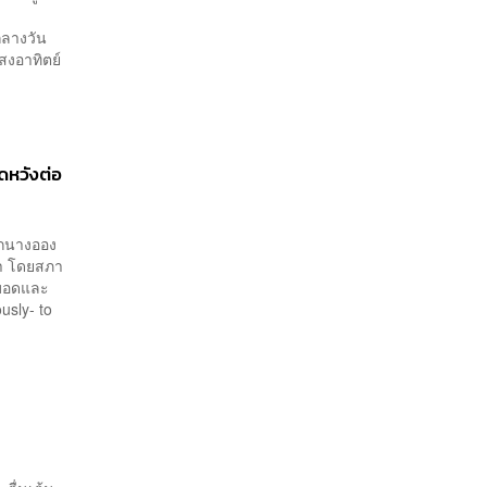
กลางวัน
สงอาทิตย์
ิดหวังต่อ
ากนางออง
จา โดยสภา
าบอดและ
usly- to