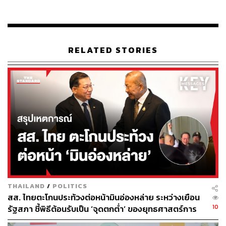
RELATED STORIES
THAILAND
/
POLITICS
สส. ไทยตะโกนประท้วงต่อหน้ามินอ่องหล่าย ระหว่างเยือน
10
รัฐสภา ชี้พิธีต้อนรับเป็น ‘จุดตกต่ำ’ ของยุทธศาสตร์การ
ทูตไทย