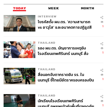
TODAY
WEEK
MONTH
INTERVIEW
ไขรหัสตั้ง ผบ.ตร. ‘ความสามารถ
1
vs อาวุโส’ และอนาคตการปฏิรูปสี
กากี กับ พล.ต.อ. เอก อังสนานนท์
THAILAND
รอง ผบ.ตร. บัญชาการเหตุยิง
1
โรงเรียนเทพศิรินทร์ นนทบุรี สั่ง
ค้นหา 2 รอบยืนยันไร้คนติดค้าง พบ
ศพปู่-ย่าที่บ้านพักผู้ก่อเหตุ
THAILAND
สื่อนอกจับตากราดยิง รร. ใน
1
นนทบุรี ชี้ไทยมีอัตราครอบครองปืน
Photo: Ben Stansall, Ed Jones/AFP
สูงในระดับต้นของภูมิภาค
อ้างอิง:
www.independent.co.uk/news/uk/home-news/aung-s
THAILAND
an-suu-kyi-oxford-freedom-city-burma-stripped-vote-l
นักเรียนโรงเรียนเทพศิรินทร์
atest-a8079126.html
1
นนทบุรี อพยพเข้ายังพื้นที่ปลอดภัย