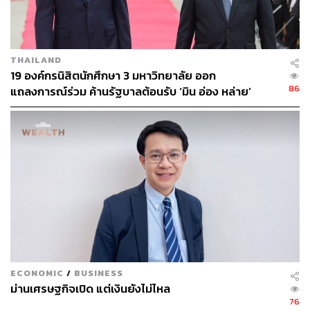
THAILAND
19 องค์กรนิสิตนักศึกษา 3 มหาวิทยาลัย ออก
86
แถลงการณ์ร่วม ค้านรัฐบาลต้อนรับ ‘มิน อ่อง หล่าย’
ECONOMIC
/
BUSINESS
นอกจากนี้ยังมีกระแสเรียกร้องให้พิจารณาคุณสมบัติของเธอ
ม่านเศรษฐกิจเปิด แต่เงินยังไม่ไหล
อีกครั้งว่ายังคงเหมาะสมกับรางวัลโนเบลสาขาสันติภาพที่
76
เธอเคยได้รับเมื่อปี 1991 หรือไม่