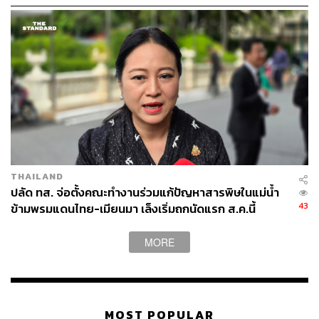
THAILAND
ปลัด ทส. จ่อตั้งคณะทำงานร่วมแก้ปัญหาสารพิษในแม่น้ำ
43
ข้ามพรมแดนไทย-เมียนมา เล็งเริ่มถกนัดแรก ส.ค.นี้
MORE
และขณะนี้ โป๊ปฟรานซิส ผู้นำสูงสุดของศาสนจักร
โรมันคาทอลิก กำลังอยู่ในระหว่างการเดินทางเยือนเมีย
นมาเเละบังกลาเทศอย่างเป็นทางการ เพื่อหารือและบรรเทา
ปัญหาวิกฤตโรฮีนจาที่สหประชาชาติมองว่าความเลวร้ายที่
เกิดขึ้นไม่ต่างอะไรจากการฆ่าล้างเผ่าพันธ์ุ
MOST POPULAR