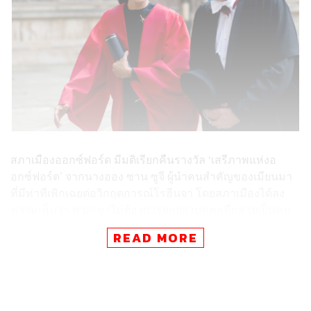
สภาเมืองออกซ์ฟอร์ด มีมติเรียกคืนรางวัล ‘เสรีภาพแห่งอ
อกซ์ฟอร์ด’ จากนางออง ซาน ซูจี ผู้นำคนสำคัญของเมียนมา
ที่มีท่าทีเพิกเฉยต่อวิกฤตการณ์โรฮีนจา โดยสภาเมืองได้ลง
ความเห็นว่า พวกเขาไม่ต้องการยกย่องบุคคลที่กลายเป็นคน
ตาบอดและเพิกเฉยต่อความรุนแรงที่เกิดขึ้น
READ MORE
#Oxford
City Council votes –