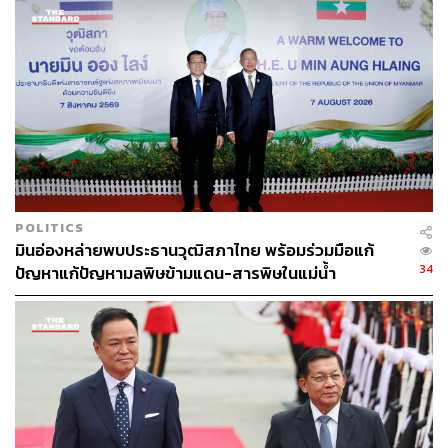
“พวกเรายกย่องในความเด็ดเดี่ยวของเธอที่กล้าต่อกรกับระบบ
ทหารในเมียนมา และวันนี้พวกเรามีมติขอเรียกคืนรางวัลนี้
หลังจากที่เธอเพิกเฉยต่อสภาพปัญหาที่กระทบชีวิตของชาว
โรฮีนจาหลายแสนคน”
POLITICS
มินอ่องหล่ายพบประธานวุฒิสภาไทย พร้อมร่วมมือแก้
34
ปัญหาแก้ปัญหามลพิษข้ามแดน-สารพิษในแม่น้ำ