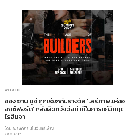
WORLD
ออง ซาน ซูจี ถูกเรียกคืนรางวัล ‘เสรีภาพแห่งอ
อกซ์ฟอร์ด’ หลังผิดหวังต่อท่าทีในการแก้วิกฤต
โรฮีนจา
โดย
ณรงค์กร มโนจันทร์เพ็ญ
28.11.2017