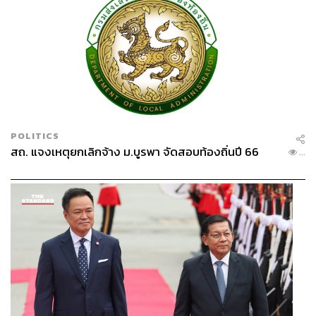
POLITICS
สถ. แจงเหตุยกเลิกจ้าง ม.บูรพา จัดสอบท้องถิ่นปี 66
...