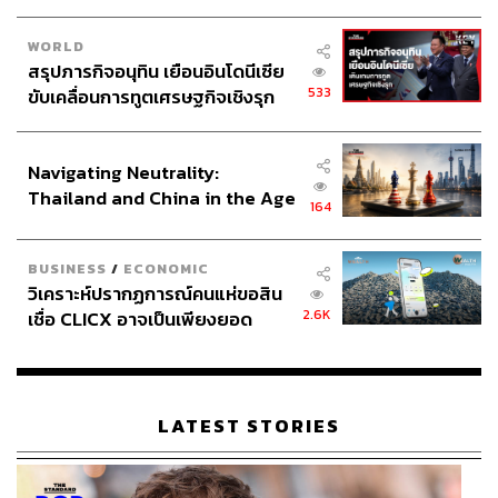
WORLD
ABOUT THE AUTHOR
สรุปภารกิจอนุทิน เยือนอินโดนีเซีย
533
ขับเคลื่อนการทูตเศรษฐกิจเชิงรุก
ณรงค์กร มโนจันทร์เพ็ญ
ประกาศหุ้นส่วนยุทธศาสตร์ไทย –
Content Creator กองบรรณาธิการข่าว THE
STANDARD
อินโดนีเซีย
Navigating Neutrality:
Thailand and China in the Age
164
of a New Global Order
BUSINESS
/
ECONOMIC
วิเคราะห์ปรากฏการณ์คนแห่ขอสิน
2.6K
เชื่อ CLICX อาจเป็นเพียงยอด
ภูเขาน้ำแข็ง ของปัญหาหนี้ครัว
เรือนไทยที่ถูกซุกไว้
LATEST STORIES