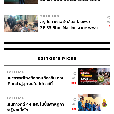
www.telegraph.co.uk/news/2017/11/27/aung-san-su
ชั่วคราว หลังเหตุใช้อาวุธปืนภายใน
u-kyi-stripped-freedom-oxford-award
โรงเรียนคลี่คลาย
www.theguardian.com/world/2017/nov/27/aung-san-
THAILAND
สรุปมหากาพย์กล้องส่องพระ
suu-kyi-loses-freedom-of-oxford-over-rohingya-crisis
1
ZEISS Blue Marine จากสัญญา
www.theatlantic.com/international/archive/2017/09/a
ผลิต 8.3 ล้าน สู่ข้อพิพาท ‘มา
ung-san-suu-kyi-nobel-prize/540453
เวลล์ฯ’ ฟ้อง ‘โทน บางแค’ ผิดนัด
จ่ายหนี้-แอบระบุแบรนด์
TAGS:
ประชาธิปไตย
Myanmar
Nobel Prize
โรฮีนจา
ออง ซาน ซูจี
รางวัลโนเบลสาขาสันติภาพ
เสรีภาพแห่งออกซ์ฟอร์ด
Aung San Suu Kyi
EDITOR'S PICKS
Freedom of Oxford
POLITICS
มหากาพย์โกงข้อสอบท้องถิ่น ก่อน
551
เดินหน้าสู่จุดจบในสัปดาห์นี้
POLITICS
เส้นทางคดี 44 สส. ในชั้นศาลฎีกา
191
จะรู้ผลเมื่อไร
139