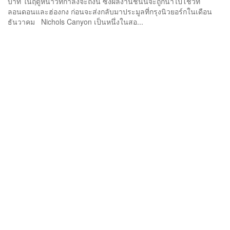
บาท ในฤดูหนาวที่กำลังจะถึงนี้ ซึ่งผลงานชิ้นนี้จะถูกนำไปโชว์ที่
ลอนดอนและฮ่องกง ก่อนจะส่งกลับมาประมูลที่กรุงนิวยอร์กในเดือน
ธันวาคม Nichols Canyon เป็นหนึ่งในสอ...