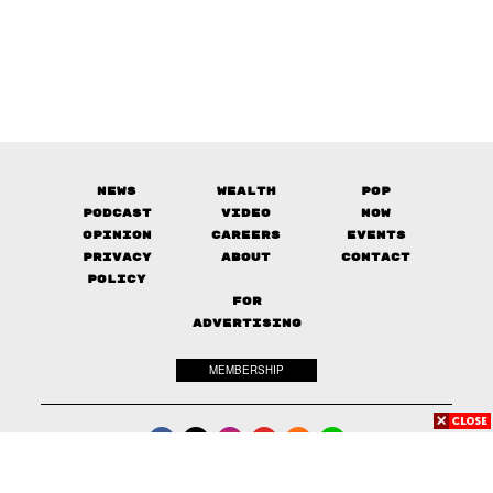
News
Wealth
Pop
Podcast
Video
Now
Opinion
Careers
Events
Privacy
About
Contact
Policy
FOR
ADVERTISING
MEMBERSHIP
© 2017-
2026
The Standard. All rights reserved.