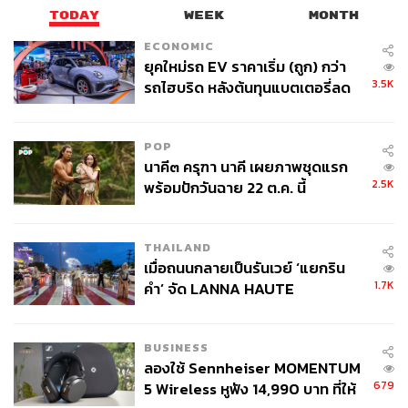
TODAY
WEEK
MONTH
ECONOMIC
ยุคใหม่รถ EV ราคาเริ่ม (ถูก) กว่า
3.5K
รถไฮบริด หลังต้นทุนแบตเตอรี่ลด
ลง - จีนแห่บุกตลาดเกิดใหม่
POP
นาคี๓ ครุฑา นาคี เผยภาพชุดแรก
2.5K
พร้อมปักวันฉาย 22 ต.ค. นี้
THAILAND
เมื่อถนนกลายเป็นรันเวย์ ‘แยกริน
1.7K
คำ’ จัด LANNA HAUTE
COUTURE กลางสายฝน
BUSINESS
ลองใช้ Sennheiser MOMENTUM
679
5 Wireless หูฟัง 14,990 บาท ที่ให้