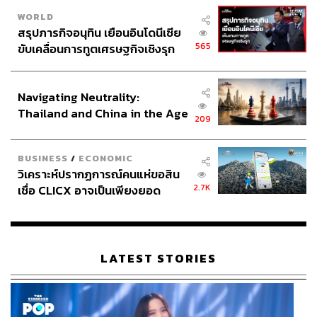
WORLD
สรุปภารกิจอนุทิน เยือนอินโดนีเซีย
565
ขับเคลื่อนการทูตเศรษฐกิจเชิงรุก
ประกาศหุ้นส่วนยุทธศาสตร์ไทย –
อินโดนีเซีย
Navigating Neutrality:
Thailand and China in the Age
209
of a New Global Order
BUSINESS
/
ECONOMIC
วิเคราะห์ปรากฏการณ์คนแห่ขอสิน
2.7K
เชื่อ CLICX อาจเป็นเพียงยอด
ภูเขาน้ำแข็ง ของปัญหาหนี้ครัว
เรือนไทยที่ถูกซุกไว้
LATEST STORIES