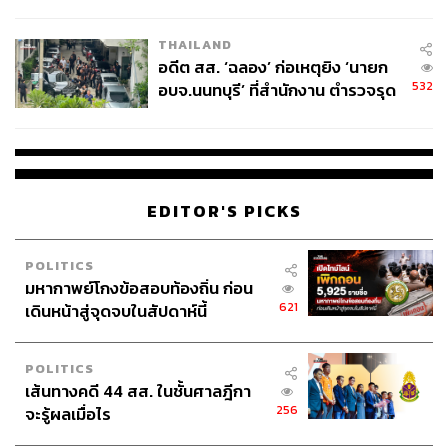
ผู้ใช้ถอดเปลี่ยนแบตเองได้ ก่อนกฎ
EU บังคับปีหน้า
THAILAND
อดีต สส. ‘ฉลอง’ ก่อเหตุยิง ‘นายก
532
อบจ.นนทบุรี’ ที่สำนักงาน ตำรวจรุด
ลงพื้นที่
EDITOR'S PICKS
POLITICS
มหากาพย์โกงข้อสอบท้องถิ่น ก่อน
621
เดินหน้าสู่จุดจบในสัปดาห์นี้
POLITICS
เส้นทางคดี 44 สส. ในชั้นศาลฎีกา
256
จะรู้ผลเมื่อไร