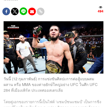
494
วันนี้ (12 กุมภาพันธ์) การแข่งขันศิลปะการต่อสู้แบบผสม
ผสาน หรือ MMA ของค่ายยักษ์ใหญ่อย่าง UFC ในศึก UFC
284 ที่เมืองเพิร์ท ประเทศออสเตรเลีย
โดยคู่เอกของรายการนี้เป็นไฟต์ ‘แชมป์ชนแชมป์’ เป็นการชิง