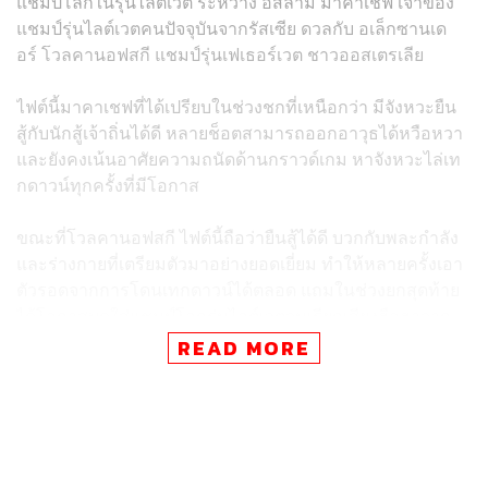
แชมป์โลกในรุ่นไลต์เวต ระหว่าง อิสลาม มาคาเชฟ เจ้าของ
แชมป์รุ่นไลต์เวตคนปัจจุบันจากรัสเซีย ดวลกับ อเล็กซานเด
อร์ โวลคานอฟสกี แชมป์รุ่นเฟเธอร์เวต ชาวออสเตรเลีย
ไฟต์นี้มาคาเชฟที่ได้เปรียบในช่วงชกที่เหนือกว่า มีจังหวะยืน
สู้กับนักสู้เจ้าถิ่นได้ดี หลายช็อตสามารถออกอาวุธได้หวือหวา
และยังคงเน้นอาศัยความถนัดด้านกราวด์เกม หาจังหวะไล่เท
กดาวน์ทุกครั้งที่มีโอกาส
ขณะที่โวลคานอฟสกี ไฟต์นี้ถือว่ายืนสู้ได้ดี บวกกับพละกำลัง
และร่างกายที่เตรียมตัวมาอย่างยอดเยี่ยม ทำให้หลายครั้งเอา
ตัวรอดจากการโดนเทกดาวน์ได้ตลอด แถมในช่วงยกสุดท้าย
ได้โอกาสบดใส่แชมป์โลกรุ่นไลต์เวตจนเรียกเสียงฮือฮาจาก
แฟนๆ ทั้งสนาม
READ MORE
แต่ท้ายที่สุดครบ 5 ยก ผลปรากฏว่าเป็น อิสลาม มาคาเชฟ ที่
เอาชนะคะแนนเหนือโวลคานอฟสกีอย่างเป็นเอกฉันท์ (48-4,
48-47 และ 49-46) ป้องกันแชมป์รุ่นไลต์เวตได้สำเร็จ พร้อม
ทำสถิติเอาชนะต่อเนื่อง 12 ไฟต์ติดต่อกัน