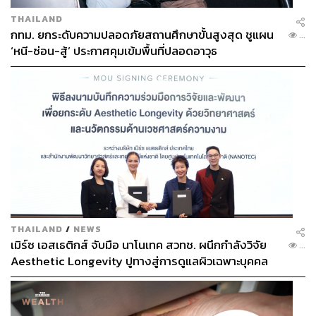
THAILAND
กทม. ยกระดับความปลอดภัยสถานศึกษาขั้นสูงสุด ชูแผน
...
‘หนี-ซ่อน-สู้’ ประกาศคุมเข้มพื้นที่ปลอดอาวุธ
THAILAND
/
NEWS
เมิร์ซ เอสเธติกส์ จับมือ นาโนเทค สวทช. ผนึกกำลังวิจัย
...
Aesthetic Longevity ปูทางสู่การดูแลผิวเฉพาะบุคคล
[PR NEWS]