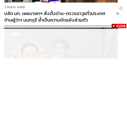
THAILAND
ปลัด มท. เผยนายกฯ สั่งตั้งด่าน-ตรวจอาวุธทั่วประเทศ
...
ด้านผู้ว่าฯ นนทบุรี ย้ำเป็นความขัดแย้งส่วนตัว
POLITICS
นายกฯ สั่งเด็ดขาดคดียิงนายก อบจ.นนทบุรี ติง ‘ฉลอง’
...
ยังนั่งแถลงข่าวเหมือนไม่มีอะไรเกิดขึ้น