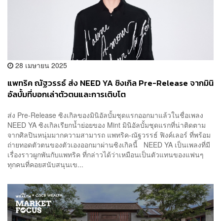
28 เมษายน 2025
แพทริค ณัฐวรรธ์ ส่ง NEED YA ซิงเกิล Pre-Release จากมินิ
อัลบั้มที่บอกเล่าตัวตนและการเติบโต
ส่ง Pre-Release ซิงเกิลของมินิอัลบั้มชุดแรกออกมาแล้วในชื่อเพลง
NEED YA ซิงเกิลเรียกน้ำย่อยของ Mint มินิอัลบั้มชุดแรกที่น่าติดตาม
จากศิลปินหนุ่มมากความสามารถ แพทริค-ณัฐวรรธ์ ฟิงค์เลอร์ ที่พร้อม
ถ่ายทอดตัวตนของตัวเองออกมาผ่านซิงเกิลนี้ NEED YA เป็นเพลงที่มี
เรื่องราวผูกพันกับแพทริค ที่กล่าวได้ว่าเหมือนเป็นตัวแทนของแฟนๆ
ทุกคนที่คอยสนับสนุนเข...