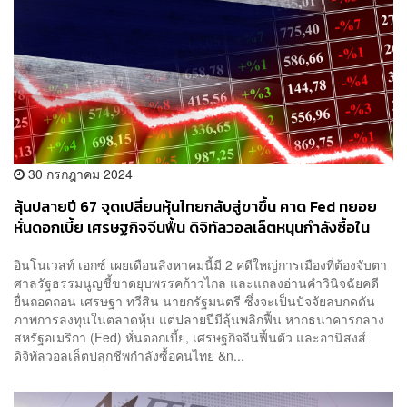
30 กรกฎาคม 2024
ลุ้นปลายปี 67 จุดเปลี่ยนหุ้นไทยกลับสู่ขาขึ้น คาด Fed ทยอย
หั่นดอกเบี้ย เศรษฐกิจจีนฟื้น ดิจิทัลวอลเล็ตหนุนกำลังซื้อใน
ประเทศ
อินโนเวสท์ เอกซ์ เผยเดือนสิงหาคมนี้มี 2 คดีใหญ่การเมืองที่ต้องจับตา
ศาลรัฐธรรมนูญชี้ขาดยุบพรรคก้าวไกล และแถลงอ่านคำวินิจฉัยคดี
ยื่นถอดถอน เศรษฐา ทวีสิน นายกรัฐมนตรี ซึ่งจะเป็นปัจจัยลบกดดัน
ภาพการลงทุนในตลาดหุ้น แต่ปลายปีมีลุ้นพลิกฟื้น หากธนาคารกลาง
สหรัฐอเมริกา (Fed) หั่นดอกเบี้ย, เศรษฐกิจจีนฟื้นตัว และอานิสงส์
ดิจิทัลวอลเล็ตปลุกชีพกำลังซื้อคนไทย &n...