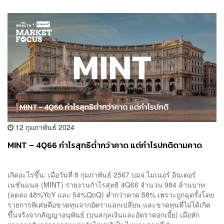
12 กุมภาพันธ์ 2024
MINT – 4Q66 กำไรสุทธิต่ำกว่าคาด แต่กำไรปกติตามคาด
เกิดอะไรขึ้น: เมื่อวันที่ 8 กุมภาพันธ์ 2567 บมจ.ไมเนอร์ อินเตอร์
เนชั่นแนล (MINT) รายงานกำไรสุทธิ 4Q66 จำนวน 984 ล้านบาท
(ลดลง 48%YoY และ 54%QoQ) ต่ำกว่าคาด 58% เพราะถูกฉุดรั้งโดย
รายการพิเศษคือขาดทุนจากอัตราแลกเปลี่ยน และขาดทุนที่ไม่ได้เกิด
ขึ้นจริงจากสัญญาอนุพันธ์ (บนสกุลเงินและอัตราดอกเบี้ย) เมื่อหัก