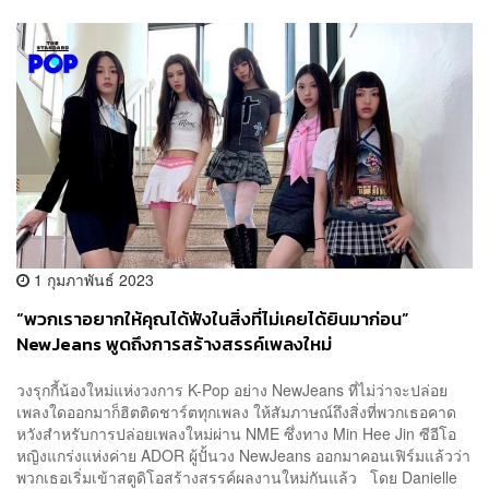
1 กุมภาพันธ์ 2023
“พวกเราอยากให้คุณได้ฟังในสิ่งที่ไม่เคยได้ยินมาก่อน”
NewJeans พูดถึงการสร้างสรรค์เพลงใหม่
วงรุกกี้น้องใหม่แห่งวงการ K-Pop อย่าง NewJeans ที่ไม่ว่าจะปล่อย
เพลงใดออกมาก็ฮิตติดชาร์ตทุกเพลง ให้สัมภาษณ์ถึงสิ่งที่พวกเธอคาด
หวังสำหรับการปล่อยเพลงใหม่ผ่าน NME ซึ่งทาง Min Hee Jin ซีอีโอ
หญิงแกร่งแห่งค่าย ADOR ผู้ปั้นวง NewJeans ออกมาคอนเฟิร์มแล้วว่า
พวกเธอเริ่มเข้าสตูดิโอสร้างสรรค์ผลงานใหม่กันแล้ว โดย Danielle