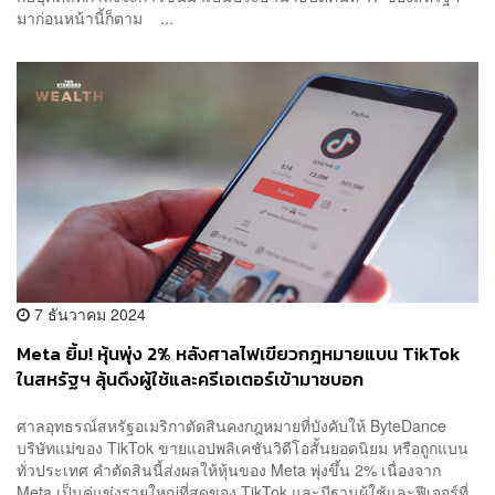
มาก่อนหน้านี้ก็ตาม ...
7 ธันวาคม 2024
Meta ยิ้ม! หุ้นพุ่ง 2% หลังศาลไฟเขียวกฎหมายแบน TikTok
ในสหรัฐฯ ลุ้นดึงผู้ใช้และครีเอเตอร์เข้ามาซบอก
ศาลอุทธรณ์สหรัฐอเมริกาตัดสินคงกฎหมายที่บังคับให้ ByteDance
บริษัทแม่ของ TikTok ขายแอปพลิเคชันวิดีโอสั้นยอดนิยม หรือถูกแบน
ทั่วประเทศ คำตัดสินนี้ส่งผลให้หุ้นของ Meta พุ่งขึ้น 2% เนื่องจาก
Meta เป็นคู่แข่งรายใหญ่ที่สุดของ TikTok และมีฐานผู้ใช้และฟีเจอร์ที่