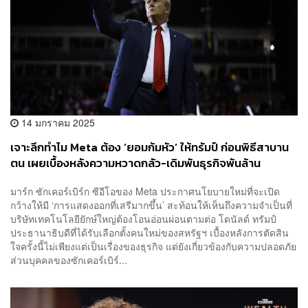
14 มกราคม 2025
เจาะลึกทำไม Meta ต้อง ‘ยอมก้มหัว’ ให้ทรัมป์ ก่อนพิธีสาบาน
ตน เผยเบื้องหลังความหวาดกลัว-เดิมพันธุรกิจพันล้าน
มาร์ก ซักเคอร์เบิร์ก ซีอีโอของ Meta ประกาศนโยบายใหม่ที่จะเปิด
กว้างให้มี ‘การแสดงออกที่เสรีมากขึ้น’ สะท้อนให้เห็นถึงความจำเป็นที่
บริษัทเทคโนโลยียักษ์ใหญ่ต้องโอนอ่อนผ่อนตามต่อ โดนัลด์ ทรัมป์
ประธานาธิบดีที่ได้รับเลือกตั้งคนใหม่ของสหรัฐฯ เบื้องหลังการตัดสิน
ใจครั้งนี้ไม่เพียงแต่เป็นเรื่องของธุรกิจ แต่ยังเกี่ยวข้องกับความปลอดภัย
ส่วนบุคคลของซักเคอร์เบิร์...