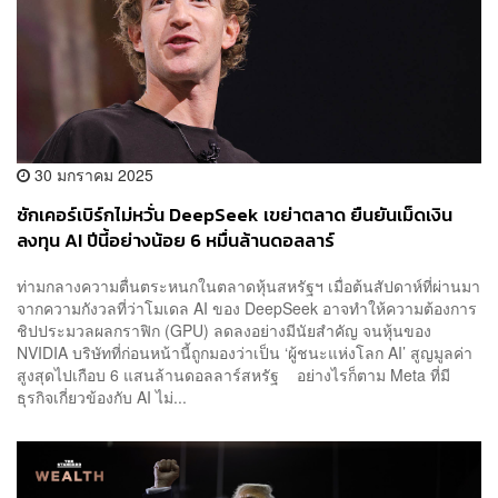
30 มกราคม 2025
ซักเคอร์เบิร์กไม่หวั่น DeepSeek เขย่าตลาด ยืนยันเม็ดเงิน
ลงทุน AI ปีนี้อย่างน้อย 6 หมื่นล้านดอลลาร์
ท่ามกลางความตื่นตระหนกในตลาดหุ้นสหรัฐฯ เมื่อต้นสัปดาห์ที่ผ่านมา
จากความกังวลที่ว่าโมเดล AI ของ DeepSeek อาจทำให้ความต้องการ
ชิปประมวลผลกราฟิก (GPU) ลดลงอย่างมีนัยสำคัญ จนหุ้นของ
NVIDIA บริษัทที่ก่อนหน้านี้ถูกมองว่าเป็น ‘ผู้ชนะแห่งโลก AI’ สูญมูลค่า
สูงสุดไปเกือบ 6 แสนล้านดอลลาร์สหรัฐ อย่างไรก็ตาม Meta ที่มี
ธุรกิจเกี่ยวข้องกับ AI ไม่...