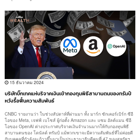
15 ธันวาคม 2024
บริษัทบิ๊กเทคแห่บริจาคเงินเข้ากองทุนพิธีสาบานตนของทรัมป์
หวังรื้อฟื้นความสัมพันธ์
CNBC รายงานว่า ในช่วงสัปดาห์ที่ผ่านมา ทั้ง มาร์ก ซักเคอร์เบิร์ก ซีอี
โอของ Meta, เจฟฟ์ เบโซส์ ผู้ก่อตั้ง Amazon และ แซม อัลต์แมน ซีอี
โอของ OpenAI ต่างประกาศบริจาคเงินจำนวนมากให้กับกองทุนพิธี
สาบานตนของ โดนัลด์ ทรัมป์ แม้พวกเขาจะมีความสัมพันธ์ที่ไม่ค่อยดี
กับบุคคลที่กำลังจะก้าวขึ้นมาเป็นประธานาธิบดีคนที่ 47 ของสหรัฐฯ