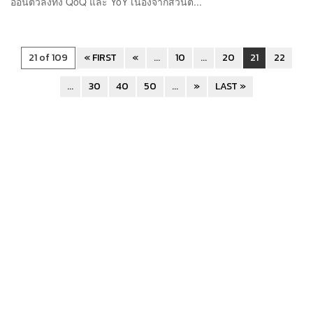
อ่อนตัวลงทั้ง QoQ และ YoY เนื่องจากส่วนต่...
21 of 109
« FIRST
«
...
10
...
20
21
22
...
30
40
50
...
»
LAST »