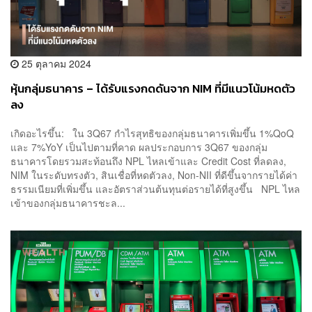
25 ตุลาคม 2024
หุ้นกลุ่มธนาคาร – ได้รับแรงกดดันจาก NIM ที่มีแนวโน้มหดตัว
ลง
เกิดอะไรขึ้น: ใน 3Q67 กำไรสุทธิของกลุ่มธนาคารเพิ่มขึ้น 1%QoQ
และ 7%YoY เป็นไปตามที่คาด ผลประกอบการ 3Q67 ของกลุ่ม
ธนาคารโดยรวมสะท้อนถึง NPL ไหลเข้าและ Credit Cost ที่ลดลง,
NIM ในระดับทรงตัว, สินเชื่อที่หดตัวลง, Non-NII ที่ดีขึ้นจากรายได้ค่า
ธรรมเนียมที่เพิ่มขึ้น และอัตราส่วนต้นทุนต่อรายได้ที่สูงขึ้น NPL ไหล
เข้าของกลุ่มธนาคารชะล...