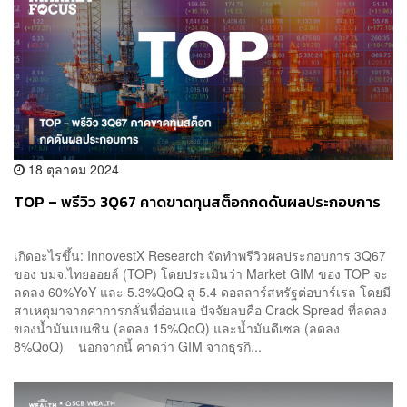
18 ตุลาคม 2024
TOP – พรีวิว 3Q67 คาดขาดทุนสต็อกกดดันผลประกอบการ
เกิดอะไรขึ้น: InnovestX Research จัดทำพรีวิวผลประกอบการ 3Q67
ของ บมจ.ไทยออยล์ (TOP) โดยประเมินว่า Market GIM ของ TOP จะ
ลดลง 60%YoY และ 5.3%QoQ สู่ 5.4 ดอลลาร์สหรัฐต่อบาร์เรล โดยมี
สาเหตุมาจากค่าการกลั่นที่อ่อนแอ ปัจจัยลบคือ Crack Spread ที่ลดลง
ของน้ำมันเบนซิน (ลดลง 15%QoQ) และน้ำมันดีเซล (ลดลง
8%QoQ) นอกจากนี้ คาดว่า GIM จากธุรกิ...