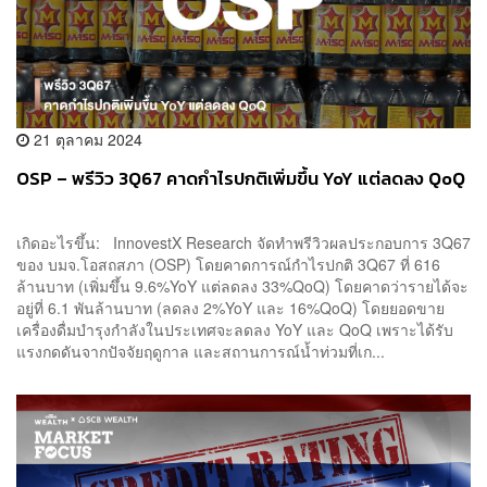
21 ตุลาคม 2024
OSP – พรีวิว 3Q67 คาดกำไรปกติเพิ่มขึ้น YoY แต่ลดลง QoQ
เกิดอะไรขึ้น: InnovestX Research จัดทำพรีวิวผลประกอบการ 3Q67
ของ บมจ.โอสถสภา (OSP) โดยคาดการณ์กำไรปกติ 3Q67 ที่ 616
ล้านบาท (เพิ่มขึ้น 9.6%YoY แต่ลดลง 33%QoQ) โดยคาดว่ารายได้จะ
อยู่ที่ 6.1 พันล้านบาท (ลดลง 2%YoY และ 16%QoQ) โดยยอดขาย
เครื่องดื่มบำรุงกำลังในประเทศจะลดลง YoY และ QoQ เพราะได้รับ
แรงกดดันจากปัจจัยฤดูกาล และสถานการณ์น้ำท่วมที่เก...