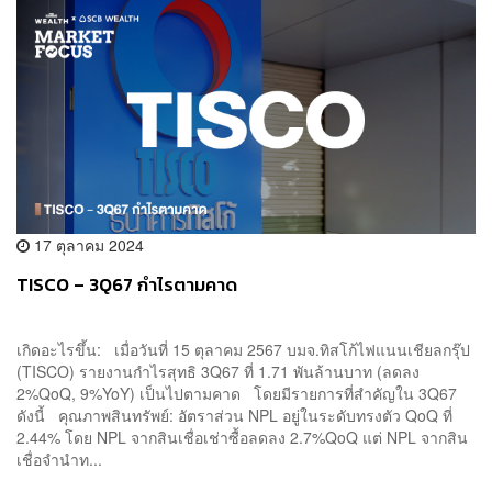
17 ตุลาคม 2024
TISCO – 3Q67 กำไรตามคาด
เกิดอะไรขึ้น: เมื่อวันที่ 15 ตุลาคม 2567 บมจ.ทิสโก้ไฟแนนเชียลกรุ๊ป
(TISCO) รายงานกำไรสุทธิ 3Q67 ที่ 1.71 พันล้านบาท (ลดลง
2%QoQ, 9%YoY) เป็นไปตามคาด โดยมีรายการที่สำคัญใน 3Q67
ดังนี้ คุณภาพสินทรัพย์: อัตราส่วน NPL อยู่ในระดับทรงตัว QoQ ที่
2.44% โดย NPL จากสินเชื่อเช่าซื้อลดลง 2.7%QoQ แต่ NPL จากสิน
เชื่อจำนำท...