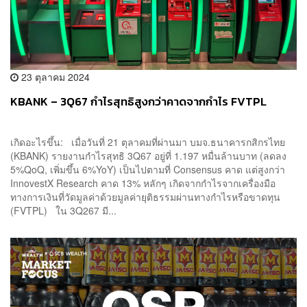
23 ตุลาคม 2024
KBANK – 3Q67 กำไรสุทธิสูงกว่าคาดจากกำไร FVTPL
เกิดอะไรขึ้น: เมื่อวันที่ 21 ตุลาคมที่ผ่านมา บมจ.ธนาคารกสิกรไทย
(KBANK) รายงานกำไรสุทธิ 3Q67 อยู่ที่ 1.197 หมื่นล้านบาท (ลดลง
5%QoQ, เพิ่มขึ้น 6%YoY) เป็นไปตามที่ Consensus คาด แต่สูงกว่า
InnovestX Research คาด 13% หลักๆ เกิดจากกำไรจากเครื่องมือ
ทางการเงินที่วัดมูลค่าด้วยมูลค่ายุติธรรมผ่านทางกำไรหรือขาดทุน
(FVTPL) ใน 3Q267 มี...