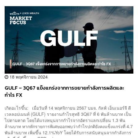
18 พฤศจิกายน 2024
GULF – 3Q67 แข็งแกร่งจากการขยายกำลังการผลิตและ
กำไร FX
เกิดอะไรขึ้น: เมื่อวันที่ 14 พฤศจิกายน 2567 บมจ. กัลฟ์ เอ็นเนอร์จี ดี
เวลลอปเมนท์ (GULF) รายงานกำไรสุทธิ 3Q67 ที่ 6 พันล้านบาท เป็น
ไปตามคาด โดยได้แรงหนุนจากกำไรจากอัตราแลกเปลี่ยน 1.3 พัน
ล้านบาท หากหักรายการพิเศษออกพบว่ากำไรปกติยังคงแข็งแกร่งที่ 4.7
พันล้านบาท เพิ่มขึ้น 12.1%YoY โดยได้รับการสนับสนุนจากกำลังการ