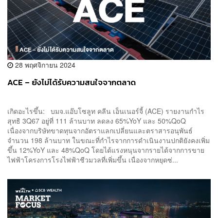
28 พฤศจิกายน 2024
ACE – ยังไม่ได้รับความสนใจจากตลาด
เกิดอะไรขึ้น: บมจ.แอ๊บโซลูท คลีน เอ็นเนอร์จี้ (ACE) รายงานกำไร
สุทธิ 3Q67 อยู่ที่ 111 ล้านบาท ลดลง 65%YoY และ 50%QoQ
เนื่องจากบริษัทขาดทุนจากอัตราแลกเปลี่ยนและตราสารอนุพันธ์
จำนวน 198 ล้านบาท ในขณะที่กำไรจากการดำเนินงานปกติยังคงเพิ่ม
ขึ้น 12%YoY และ 48%QoQ โดยได้แรงหนุนจากรายได้จากการขาย
ไฟฟ้าโครงการโรงไฟฟ้าชีวมวลที่เพิ่มขึ้น เนื่องจากหยุดซ่...