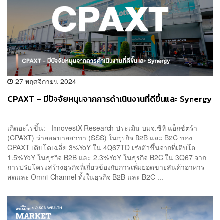
27 พฤศจิกายน 2024
CPAXT – มีปัจจัยหนุนจากการดำเนินงานที่ดีขึ้นและ Synergy
เกิดอะไรขึ้น: InnovestX Research ประเมิน บมจ.ซีพี แอ็กซ์ตร้า
(CPAXT) ว่ายอดขายสาขา (SSS) ในธุรกิจ B2B และ B2C ของ
CPAXT เติบโตเฉลี่ย 3%YoY ใน 4Q67TD เร่งตัวขึ้นจากที่เติบโต
1.5%YoY ในธุรกิจ B2B และ 2.3%YoY ในธุรกิจ B2C ใน 3Q67 จาก
การปรับโครงสร้างธุรกิจที่เกี่ยวข้องกับการเพิ่มยอดขายสินค้าอาหาร
สดและ Omni-Channel ทั้งในธุรกิจ B2B และ B2C ...