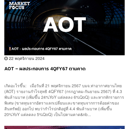
22 พฤศจิกายน 2024
AOT – ผลประกอบการ 4QFY67 ตามคาด
เกิดอะไรขึ้น: เมื่อวันที่ 21 พฤศจิกายน 2567 บมจ.ท่าอากาศยานไทย
(AOT) รายงานกำไรสุทธิ 4QFY67 (กรกฎาคม-กันยายน 2567) ที่ 4.3
พันล้านบาท (เพิ่มขึ้น 24%YoY แต่ลดลง 6%QoQ) และหากหักรายการ
พิเศษ (ขาดทุนจากอัตราแลกเปลี่ยนและขาดทุนจากการด้อยค่าของ
สินทรัพย์) ออกไป พบว่ากำไรปกติอยู่ที่ 4.4 พันล้านบาท (เพิ่มขึ้น
20%YoY แต่ลดลง 5%QoQ) เป็นไปตามคาด&nb...