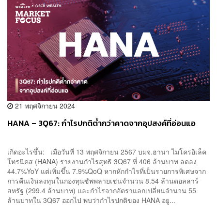
21 พฤศจิกายน 2024
HANA – 3Q67: กำไรปกติต่ำกว่าคาดจากอุปสงค์ที่อ่อนแอ
เกิดอะไรขึ้น: เมื่อวันที่ 13 พฤศจิกายน 2567 บมจ.ฮานา ไมโครอิเล็ค
โทรนิคส (HANA) รายงานกำไรสุทธิ 3Q67 ที่ 406 ล้านบาท ลดลง
44.7%YoY แต่เพิ่มขึ้น 7.9%QoQ หากหักกำไรที่เป็นรายการพิเศษจาก
การคืนเงินลงทุนในกองทุนซัพพลายเชนจำนวน 8.54 ล้านดอลลาร์
สหรัฐ (299.4 ล้านบาท) และกำไรจากอัตราแลกเปลี่ยนจำนวน 55
ล้านบาทใน 3Q67 ออกไป พบว่ากำไรปกติของ HANA อยู...