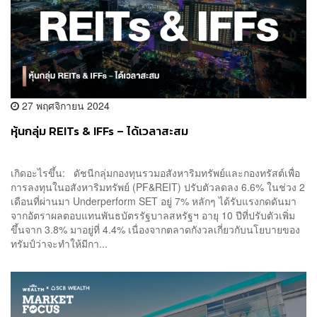
27 พฤศจิกายน 2024
หุ้นกลุ่ม REITs & IFFs – ได้เวลาสะสม
เกิดอะไรขึ้น: ดัชนีกลุ่มกองทุนรวมอสังหาริมทรัพย์และกองทรัสต์เพื่อ
การลงทุนในอสังหาริมทรัพย์ (PF&REIT) ปรับตัวลดลง 6.6% ในช่วง 2
เดือนที่ผ่านมา Underperform SET อยู่ 7% หลักๆ ได้รับแรงกดดันมา
จากอัตราผลตอบแทนพันธบัตรรัฐบาลสหรัฐฯ อายุ 10 ปีที่ปรับตัวเพิ่ม
ขึ้นจาก 3.8% มาอยู่ที่ 4.4% เนื่องจากตลาดกังวลเกี่ยวกับนโยบายของ
ทรัมป์ว่าจะทำให้มีกา...