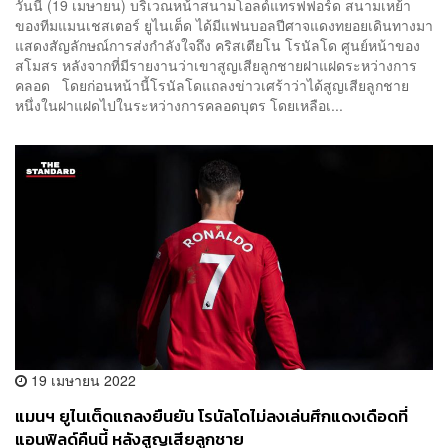
วันนี้ (19 เมษายน) บริเวณหน้าสนามโอลด์แทรฟฟอร์ด สนามเหย้า
ของทีมแมนเชสเตอร์ ยูไนเต็ด ได้มีแฟนบอลปีศาจแดงทยอยเดินทางมา
แสดงสัญลักษณ์การส่งกำลังใจถึง คริสเตียโน โรนัลโด ศูนย์หน้าของ
สโมสร หลังจากที่มีรายงานว่าเขาสูญเสียลูกชายฝาแฝดระหว่างการ
คลอด โดยก่อนหน้านี้โรนัลโดแถลงข่าวเศร้าว่าได้สูญเสียลูกชาย
หนึ่งในฝาแฝดไปในระหว่างการคลอดบุตร โดยเหลือเ...
19 เมษายน 2022
แมนฯ ยูไนเต็ดแถลงยืนยัน โรนัลโดไม่ลงเล่นศึกแดงเดือดที่
แอนฟิลด์คืนนี้ หลังสูญเสียลูกชาย