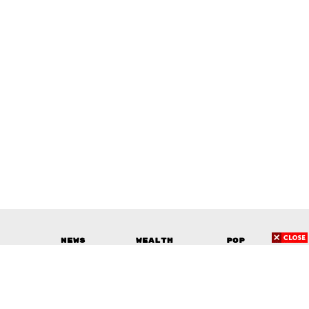
News
Wealth
Pop
Podcast
Video
Now
Opinion
Careers
Events
Privacy
About
Contact
Policy