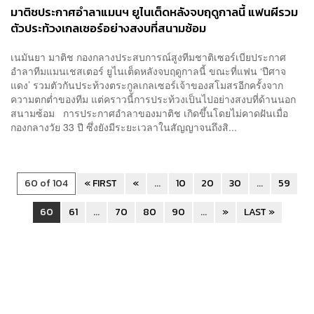
มาติชประกาศอำลาแมนฯ ยูไนเต็ดหลังจบฤดูกาลนี้ แฟนผีรวม
ตัวประท้วงเกลเซอร์อย่างสงบที่สนามซ้อม
เนมันยา มาติช กองกลางประสบการณ์สูงทีมชาติเซอร์เบียประกาศ
อำลาทีมแมนเชสเตอร์ ยูไนเต็ดหลังจบฤดูกาลนี้ ขณะที่แฟน ‘ปีศาจ
แดง’ รวมตัวกันประท้วงตระกูลเกลเซอร์เจ้าของสโมสรอีกครั้งจาก
ความตกต่ำของทีม แต่คราวนี้การประท้วงเป็นไปอย่างสงบที่ด้านนอก
สนามซ้อม การประกาศอำลาของมาติช เกิดขึ้นโดยไม่คาดฝันเมื่อ
กองกลางวัย 33 ปี ซึ่งยังมีระยะเวลาในสัญญาจนถึงสิ...
60 of 104
« FIRST
«
...
10
20
30
...
59
60
61
...
70
80
90
...
»
LAST »