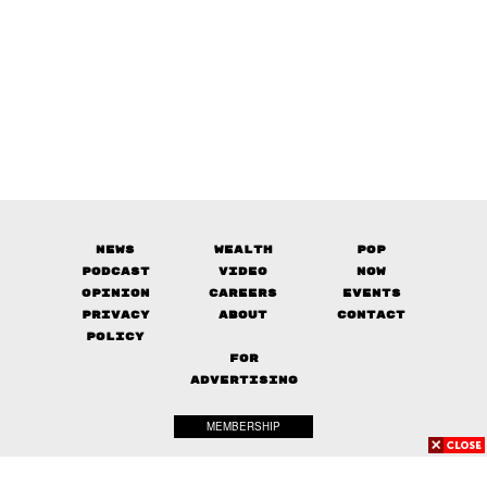
News
Wealth
Pop
Podcast
Video
Now
Opinion
Careers
Events
Privacy
About
Contact
Policy
FOR
ADVERTISING
MEMBERSHIP