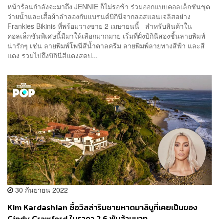
หน้าร้อนกำลังจะมาถึง JENNIE ก็ไม่รอช้า ร่วมออกแบบคอลเล็กชันชุด
ว่ายน้ำและเสื้อผ้าลำลองกับแบรนด์บิกินีจากลอสแอนเจลิสอย่าง
Frankies Bikinis ที่พร้อมวางขาย 2 เมษายนนี้ สำหรับสินค้าใน
คอลเล็กชันพิเศษนี้มีมาให้เลือกมากมาย เริ่มที่ฝั่งบิกินีสองชิ้นลายพิมพ์
น่ารักๆ เช่น ลายพิมพ์โพนีสีน้ำตาลครีม ลายพิมพ์ลายทางสีฟ้า และสี
แดง รวมไปถึงบิกินีสีแดงสดป...
30 กันยายน 2022
Kim Kardashian ซื้อวิลล่าริมชายหาดมาลิบูที่เคยเป็นของ
Cindy Crawford ในราคา 2.6 พันล้านบาท