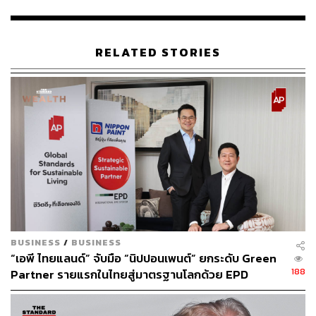
RELATED STORIES
195
ABOUT THE AUTHOR
พิมพ์ คำภีร์
นักเขียนกองบรรณาธิการคัลเจอร์ สำนักข่าว
THE STANDARD
BUSINESS
/
BUSINESS
“เอพี ไทยแลนด์” จับมือ “นิปปอนเพนต์” ยกระดับ Green
188
Partner รายแรกในไทยสู่มาตรฐานโลกด้วย EPD
International พร้อมชูแนวคิด Global Standards for
Global Sustainable Living ส่งมอบบ้านคุณภาพ ลด