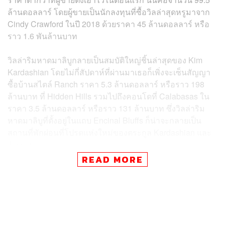
ล้านดอลลาร์ โดยผู้ขายเป็นนักลงทุนที่ซื้อวิลล่าสุดหรูมาจาก
Cindy Crawford ในปี 2018 ด้วยราคา 45 ล้านดอลลาร์ หรือ
ราว 1.6 พันล้านบาท
วิลล่าริมหาดมาลิบูกลายเป็นสมบัติใหญ่ชิ้นล่าสุดของ Kim
Kardashian โดยไม่กี่สัปดาห์ที่ผ่านมาเธอก็เพิ่งจะเซ็นสัญญา
ซื้อบ้านสไตล์ Ranch ราคา 5.3 ล้านดอลลาร์ หรือราว 198
ล้านบาท ที่ Hidden Hills รวมไปถึงคอนโดที่ Calabasas ใน
ราคา 3.5 ล้านดอลลาร์ หรือราว 131 ล้านบาท ซึ่งวิลล่าริม
หาดมาลิบูที่ตั้งอยู่ในแถบ Encinal Bluffs ก็น่าจะกลายเป็น
สถานที่พักผ่อนที่โปรดแห่งใหม่ของตระกูล Kardashian และ
Jenner
READ MORE
ด้วยวิลล่าที่ตกแต่งสไตล์เมดิเตอร์เรเนียนอันประกอบไปด้วย 4
ห้องนอน 5 ห้องน้ำ, ทางเดินสู่ชายหาดส่วนตัว, คอร์ตเทนนิส,
ห้องพักริมสระน้ำ, เตาผิงไฟด้านนอก, สปาส่วนตัวที่รายล้อม
ด้วยวิวมหาสมุทร และสิ่งอำนวยความสะดวกระดับหรูหรา
ครบครันอีกมากมายนับไม่ถ้วน