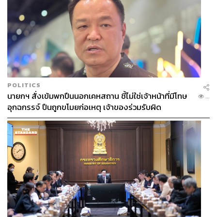
POLITICS
นายกฯ สั่งเข้มพกปืนนอกเคหสถาน ชี้ไม่ใช่เจ้าหน้าที่มีโทษ
...
อุกฉกรรจ์ ปืนถูกขโมยก่อเหตุ เจ้าของร่วมรับผิด