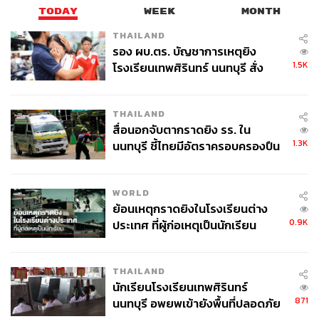
TODAY
WEEK
MONTH
THAILAND
รอง ผบ.ตร. บัญชาการเหตุยิง
1.5K
โรงเรียนเทพศิรินทร์ นนทบุรี สั่ง
ค้นหา 2 รอบยืนยันไร้คนติดค้าง พบ
ศพปู่-ย่าที่บ้านพักผู้ก่อเหตุ
THAILAND
สื่อนอกจับตากราดยิง รร. ใน
1.3K
นนทบุรี ชี้ไทยมีอัตราครอบครองปืน
สูงในระดับต้นของภูมิภาค
WORLD
ย้อนเหตุกราดยิงในโรงเรียนต่าง
0.9K
ประเทศ ที่ผู้ก่อเหตุเป็นนักเรียน
THAILAND
นักเรียนโรงเรียนเทพศิรินทร์
871
นนทบุรี อพยพเข้ายังพื้นที่ปลอดภัย