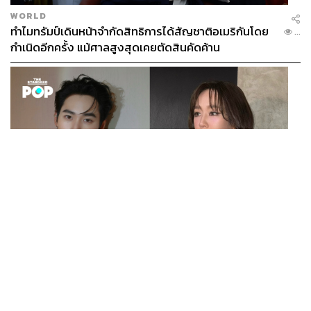
WORLD
ทำไมทรัมป์เดินหน้าจำกัดสิทธิการได้สัญชาติอเมริกันโดย
...
กำเนิดอีกครั้ง แม้ศาลสูงสุดเคยตัดสินคัดค้าน
ENTERTAINMENT
เก้า นพเก้า และ พาย รินรดา เตรียมร่วมงานกันใน ‘รสกาล
...
Enchanted Taste In Time’