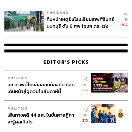
ชั่วคราว หลังเหตุใช้อาวุธปืนภายใน
โรงเรียนคลี่คลาย
THAILAND
คืบหน้าเหตุยิงโรงเรียนเทพศิรินทร์
707
นนทบุรี ดับ 6 ศพ โฆษก ตร. เร่ง
สอบปมขโมยปืนปู่ก่อเหตุ
EDITOR'S PICKS
POLITICS
มหากาพย์โกงข้อสอบท้องถิ่น ก่อน
575
เดินหน้าสู่จุดจบในสัปดาห์นี้
POLITICS
เส้นทางคดี 44 สส. ในชั้นศาลฎีกา
210
จะรู้ผลเมื่อไร