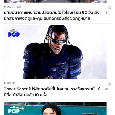
POLITICS
ยศชนัน เคาะแผนความปลอดภัยในรั้วโรงเรียน 90 วัน ส่ง
...
นักสุขภาพจิตดูแล-คุมเข้มคัดกรองสิ่งผิดกฎหมาย
MUSIC
Travis Scott ไม่รู้สึกกดดันที่ไม่เคยชนะรางวัลแกรมมี่ แม้
...
มีชื่อเข้าชิงมาแล้ว 10 ครั้ง