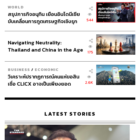
WORLD
สรุปภารกิจอนุทิน เยือนอินโดนีเซีย
544
ขับเคลื่อนการทูตเศรษฐกิจเชิงรุก
ประกาศหุ้นส่วนยุทธศาสตร์ไทย –
อินโดนีเซีย
Navigating Neutrality:
Thailand and China in the Age
175
of a New Global Order
BUSINESS
/
ECONOMIC
วิเคราะห์ปรากฏการณ์คนแห่ขอสิน
2.6K
เชื่อ CLICX อาจเป็นเพียงยอด
ภูเขาน้ำแข็ง ของปัญหาหนี้ครัว
เรือนไทยที่ถูกซุกไว้
LATEST STORIES