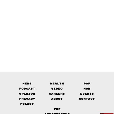
News
Wealth
Pop
Podcast
Video
Now
Opinion
Careers
Events
Privacy
About
Contact
Policy
FOR