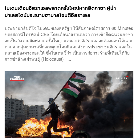
ไบเดนเตือนอิสราเอลพลาดครั้งใหญ่หากยึดกาซา ผู้นำ
ปาเลสไตน์ประณามฮามาสโจมตีอิสราเอล
ประธานาธิบดีโจ ไบเดน ของสหรัฐฯ ให้สัมภาษณ์รายการ 60 Minutes
ของสถานีโทรทัศน์ CBS โดยเตือนอิสราเอลว่า การเข้ายึดฉนวนกาซา
จะเป็น ‘ความผิดพลาดครั้งใหญ่’ แต่มองว่าอิสราเอลจะต้องตอบโต้และ
ตามล่ากลุ่มฮามาสที่ก่อเหตุบุกโจมตีและสังหารประชาชนอิสราเอลใน
หลายเมืองทางตอนใต้ ซึ่งไบเดนชี้ว่า เป็นการก่อการร้ายที่เทียบได้กับ
การฆ่าล้างเผ่าพันธุ์ (Holocaust) ...