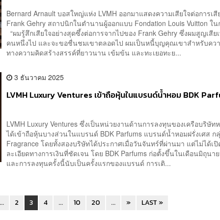
Bernard Arnault บอสใหญ่แห่ง LVMH ออกมาแสดงความเสียใจต่อการเสีย
Frank Gehry สถาปนิกในตำนานผู้ออกแบบ Fondation Louis Vuitton ในก
“ผมรู้สึกเสียใจอย่างสุดซึ้งต่อการจากไปของ Frank Gehry ซึ่งผมสูญเสียเพ
คนหนึ่งไป และจะขอชื่นชมเขาตลอดไป ผมเป็นหนี้บุญคุณเขาสำหรับควา
ทางความคิดสร้างสรรค์ที่ยาวนาน เข้มข้น และทะเยอทะย...
3 ธันวาคม 2025
LVMH Luxury Ventures เข้าถือหุ้นในแบรนด์น้ำหอม BDK Par
LVMH Luxury Ventures ซึ่งเป็นหน่วยงานด้านการลงทุนของเครือบริษัท
ได้เข้าถือหุ้นบางส่วนในแบรนด์ BDK Parfums แบรนด์น้ำหอมฝรั่งเศส กลุ
Fragrance โดยทั้งสองบริษัทได้ประกาศเมื่อวันจันทร์ที่ผ่านมา แต่ไม่ได้เ
ละเอียดทางการเงินที่ชัดเจน โดย BDK Parfums ก่อตั้งขึ้นในเดือนมิถุนา
และการลงทุนครั้งนี้นับเป็นครั้งแรกของแบรนด์ การเติ...
...
2
3
4
...
10
20
...
»
LAST »