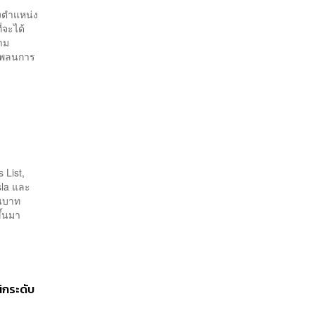
ำรงตำแหน่ง
่จะได้
็ตาม
งแพลนการ
 List,
sla และ
านบาท
ึ้นมา
ิกระดับ