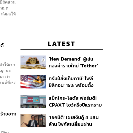
วมีสัดส่วน
้งหมด
5 ส่งผลให้
LATEST
ต์
‘New Demand’ ผู้เล่น
ทำให้เรา
ทองคำรายใหม่ ‘Tether’
ในฐานะ
บอกว่า
ทรัมป์สั่งเก็บภาษี ‘โพลี
นด์ที่เธอ
ซิลิคอน’ 15% พร้อมตั้ง
ราคาขั้นต่ำ ตัดกำลังจีน
แม็คโคร-โลตัส ฟอร์มดี!
CPAXT โชว์ครึ่งปีแรกราย
ได้ทะลุ 2.6 แสนล้าน เร่ง
สร้างจาก
‘เอกนิติ’ เผยเงินกู้ 4 แสน
ปรับโฉมสาขาใหม่ดันพื้นที่
ล้าน โฟกัสเปลี่ยนผ่าน
เช่าโต
พลังงาน ลุ้น ‘ไทยช่วยไทย
บ Dior