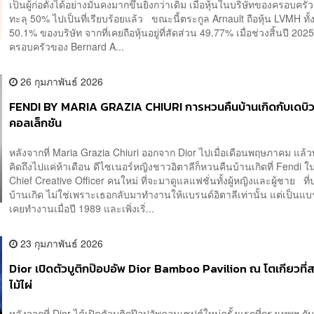
เป็นผู้ก่อตั้งได้อย่างมั่นคงมากขึ้นยิ่งกว่าเดิม เมื่อหุ้นในบริษัทของครอบครั
ทะลุ 50% ไปเป็นที่เรียบร้อยแล้ว ขณะนี้ตระกูล Arnault ถือหุ้น LVMH ทั
50.1% ของบริษัท จากที่เคยถือหุ้นอยู่ที่สัดส่วน 49.77% เมื่อช่วงสิ้นปี 202
ครอบครัวของ Bernard A...
26 กุมภาพันธ์ 2026
FENDI BY MARIA GRAZIA CHIURI การหวนคืนบ้านเกิดกับเดบิว
คอลเล็กชัน
หลังจากที่ Maria Grazia Chiuri ออกจาก Dior ไปเมื่อเดือนพฤษภาคม แล้ว
คิดถึงไปแค่ห้าเดือน ดีไซเนอร์หญิงชาวอิตาลีก็หวนคืนบ้านเกิดที่ Fendi 
Chief Creative Officer คนใหม่ ที่จะมาดูแลแฟชั่นทั้งผู้หญิงและผู้ชาย ที่
บ้านเกิด ไม่ใช่เพราะเธอกลับมาทำงานให้แบรนด์อิตาลีเท่านั้น แต่เป็นแบร
เคยทำงานเมื่อปี 1989 และเพิ่งเริ่...
23 กุมภาพันธ์ 2026
Dior เปิดตัวบูติกป๊อปอัพ Dior Bamboo Pavilion ณ โตเกียวที่
ไม้ไผ่
หลังจากที่ Dior ได้เปิดตัวบูติกป๊อปอัพคอนเซปต์ใหม่ครั้งแรกที่กรุงเทพฯ กั