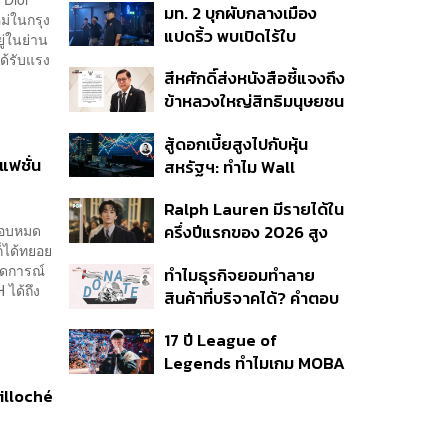
มท. 2 บุกผับกลางเมือง
พลัส’ เฟส 2 รอประเมิน
หม่ในกรุง
แปดริ้ว พบเปิดไร้ใบ
ความเหมาะสม
ู่ในย่าน
อนุญาต-เด็กต่ำกว่า 20 ปี
ด้รับแรง
สีหศักดิ์ส่งหนังสือชี้แจงถึง
ใช้บริการ ฉี่ม่วง 32 ราย
ข้าหลวงใหญ่สิทธิมนุษยชน
จ่อปิด 5 ปี
กรณีรายงาน UN ‘คลาด
สู้ดอกเบี้ยสูงไปกับหุ้น
เคลื่อน-ไม่เป็นธรรม’
แฟชั่น
สหรัฐฯ: ทำไม Wall
Street ยังน่าลงทุนกว่าที่
Ralph Lauren มีรายได้ใน
คิด?
กือบหมด
ครึ่งปีแรกของ 2026 สูง
็ได้ทยอย
ขึ้นถึง 14%
าดการณ์
ทำไมธุรกิจยอมทำลาย
ได้ถึง
สินค้าที่บริจาคได้? คำตอบ
อาจไม่ได้อยู่ที่จริยธรรมแต่
17 ปี League of
อยู่ที่ระบบภาษี
Legends ทำไมเกม MOBA
ในตำนานถึงไม่หายไปตาม
illoché
กาลเวลา?