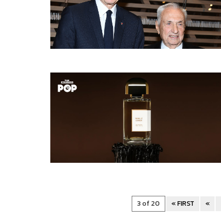
3 of 20
« FIRST
«