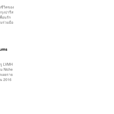
ชีวิตของ
รุงปารีส
ื่อนรัก
มร่วมมือ
fums
หรู LVMH
่ม Niche
ปิดเผยราย
ยน 2016