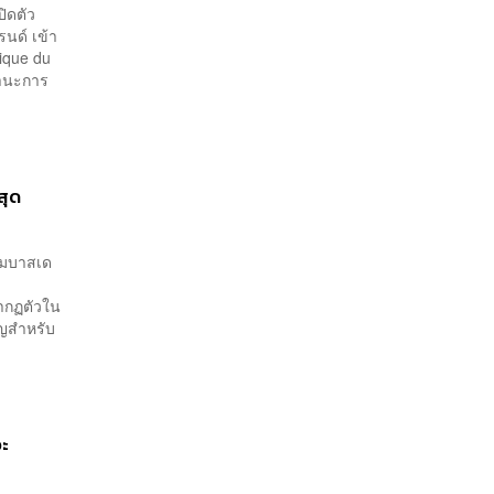
ิดตัว
นด์ เข้า
ique du
ถานะการ
สุด
อมบาสเด
รากฏตัวใน
ัญสำหรับ
จะ