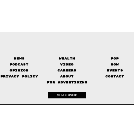
News
Wealth
Pop
Podcast
Video
Now
Opinion
Careers
Events
Privacy Policy
About
Contact
FOR ADVERTISING
MEMBERSHIP
© 2017-
2026
The Standard. All rights reserved.