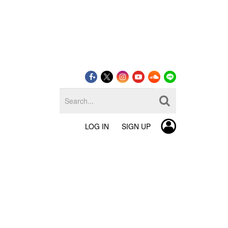
LOG IN
SIGN UP