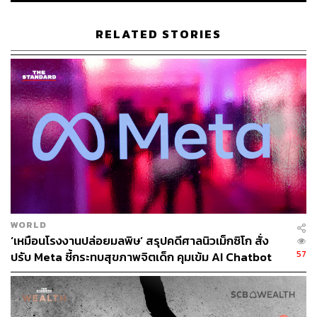
RELATED STORIES
140
ABOUT THE AUTHOR
พิมพ์ คำภีร์
นักเขียนกองบรรณาธิการคัลเจอร์ สำนักข่าว
THE STANDARD
WORLD
‘เหมือนโรงงานปล่อยมลพิษ’ สรุปคดีศาลนิวเม็กซิโก สั่ง
57
ปรับ Meta ชี้กระทบสุขภาพจิตเด็ก คุมเข้ม AI Chatbot