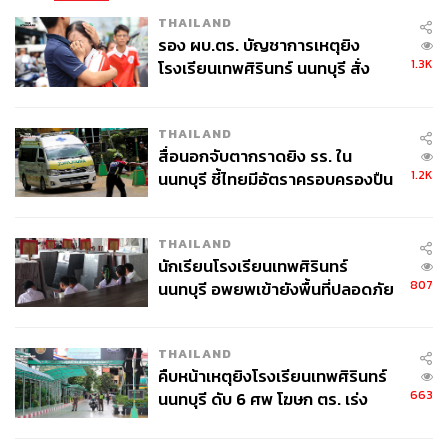
THAILAND
รอง ผบ.ตร. บัญชาการเหตุยิง
1.3K
โรงเรียนเทพศิรินทร์ นนทบุรี สั่ง
ค้นหา 2 รอบยืนยันไร้คนติดค้าง พบ
ศพปู่-ย่าที่บ้านพักผู้ก่อเหตุ
THAILAND
สื่อนอกจับตากราดยิง รร. ใน
1.2K
นนทบุรี ชี้ไทยมีอัตราครอบครองปืน
สูงในระดับต้นของภูมิภาค
THAILAND
นักเรียนโรงเรียนเทพศิรินทร์
807
นนทบุรี อพยพเข้ายังพื้นที่ปลอดภัย
ชั่วคราว หลังเหตุใช้อาวุธปืนภายใน
โรงเรียนคลี่คลาย
THAILAND
คืบหน้าเหตุยิงโรงเรียนเทพศิรินทร์
663
นนทบุรี ดับ 6 ศพ โฆษก ตร. เร่ง
สอบปมขโมยปืนปู่ก่อเหตุ