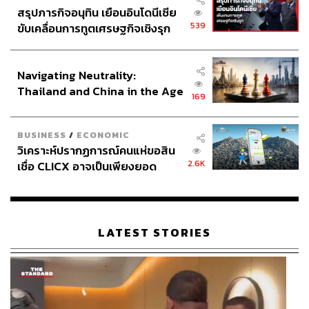
สรุปภารกิจอนุทิน เยือนอินโดนีเซีย
539
ขับเคลื่อนการทูตเศรษฐกิจเชิงรุก
ประกาศหุ้นส่วนยุทธศาสตร์ไทย –
อินโดนีเซีย
Navigating Neutrality:
Thailand and China in the Age
169
of a New Global Order
BUSINESS
/
ECONOMIC
วิเคราะห์ปรากฏการณ์คนแห่ขอสิน
2.6K
เชื่อ CLICX อาจเป็นเพียงยอด
ภูเขาน้ำแข็ง ของปัญหาหนี้ครัว
เรือนไทยที่ถูกซุกไว้
LATEST STORIES