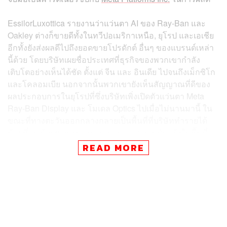
EssilorLuxottica รายงานว่าแว่นตา AI ของ Ray-Ban และ
Oakley ต่างก็ขายดีทั้งในทวีปอเมริกาเหนือ, ยุโรป และเอเชีย
อีกทั้งยังส่งผลดีไปถึงยอดขายโปรดักต์ อื่นๆ ของแบรนด์เหล่า
นี้ด้วย โดยบริษัทเผยชื่อประเทศที่ธุรกิจของพวกเขากำลัง
เติบโตอย่างเห็นได้ชัด ตั้งแต่ จีน และ อินเดีย ไปจนถึงเม็กซิโก
และโคลอมเบีย นอกจากนั้นพวกเขายังเห็นสัญญาณที่ดีของ
ผลประกอบการในยุโรปที่ซึ่งบริษัทเพิ่งเปิดตัวแว่นตา Meta
Ray-Ban Display และ โมเดล Optics ไปเมื่อไม่นานมานี้ ใน
ขณะที่ทางตะวันออกกลางกลายเป็นพื้นที่ที่บริษัททำรายได้
น้อยที่สุด ด้วยผลพวงจากสงครามและความขัดแย้งในพื้นที่
READ MORE
นอกจากแว่นตา AI แล้ว EssilorLuxottica ยังขยายธุรกิจเข้าสู่
ด้านเทคโนโลยีทางการแพทย์ อย่างผลิตภัณฑ์เกี่ยวกับการ
จัดการภาวะสายตาสั้นเพื่อเป้าหมายในการชะลออาการใน
กลุ่มคนอายุน้อย ที่มียอดขายเพิ่มขึ้น 26% ในไตรมาสแรก
ของปี 2026 โดยบริษัทจะเร่งการเติบโตของธุรกิจนี้ในทุก
พื้นที่สำคัญทางการตลาดของจีน