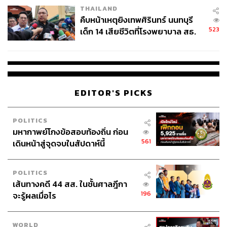
THAILAND
คืบหน้าเหตุยิงเทพศิรินทร์ นนทบุรี
523
เด็ก 14 เสียชีวิตที่โรงพยาบาล สธ.
ยืนยันครูเสียชีวิต 5 ราย เจ็บ 22
ราย
EDITOR'S PICKS
POLITICS
มหากาพย์โกงข้อสอบท้องถิ่น ก่อน
561
เดินหน้าสู่จุดจบในสัปดาห์นี้
POLITICS
เส้นทางคดี 44 สส. ในชั้นศาลฎีกา
196
จะรู้ผลเมื่อไร
WORLD