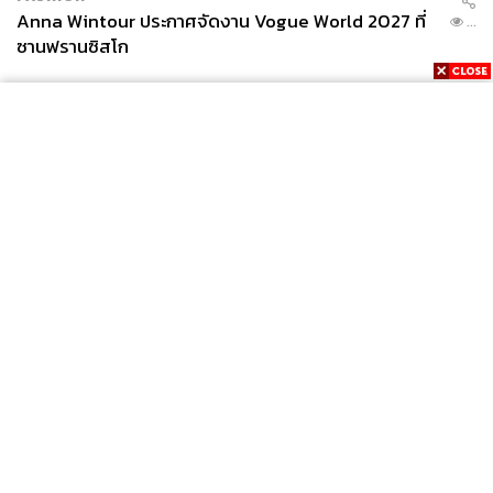
Anna Wintour ประกาศจัดงาน Vogue World 2027 ที่
...
ซานฟรานซิสโก
News
Wealth
Pop
Podcast
Video
Now
Opinion
Careers
Events
Privacy
About
Contact
Policy
FOR
ADVERTISING
MEMBERSHIP