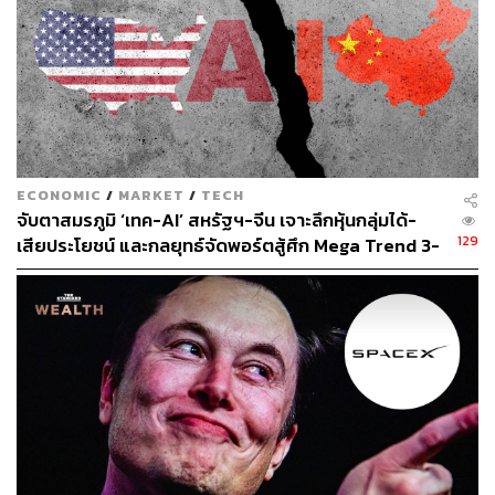
ECONOMIC
/
MARKET
/
TECH
จับตาสมรภูมิ ‘เทค-AI’ สหรัฐฯ-จีน เจาะลึกหุ้นกลุ่มได้-
129
เสียประโยชน์ และกลยุทธ์จัดพอร์ตสู้ศึก Mega Trend 3-
5 ปีข้างหน้า