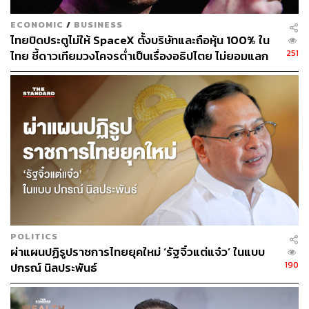
ECONOMIC
/
BUSINESS
ไทยปิดประตูไม่ให้ SpaceX ตั้งบริษัทและถือหุ้น 100% ใน
251
ไทย ชี้ดาวเทียมวงโคจรต่ำเป็นเรื่องอธิปไตย ไม่ยอมแลก
ในโต๊ะเจรจาการค้า
POLITICS
ผ่าแผนปฏิรูปราชการไทยยุคใหม่ ‘รัฐจิ๋วแต่แจ๋ว’ ในแบบ
190
ปกรณ์ นิลประพันธ์