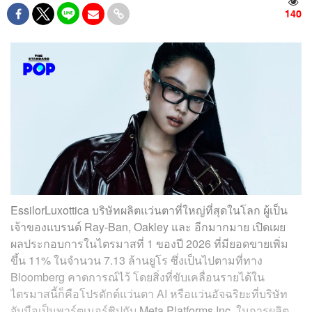
140
EssilorLuxottica บริษัทผลิตแว่นตาที่ใหญ่ที่สุดในโลก ผู้เป็น
เจ้าของแบรนด์ Ray-Ban, Oakley และ อีกมากมาย เปิดเผย
ผลประกอบการในไตรมาสที่ 1 ของปี 2026 ที่มียอดขายเพิ่ม
ขึ้น 11% ในจำนวน 7.13 ล้านยูโร ซึ่งเป็นไปตามที่ทาง
Bloomberg คาดการณ์ไว้ โดยสิ่งที่ขับเคลื่อนรายได้ใน
ไตรมาสนี้ก็คือโปรดักต์แว่นตา AI หรือแว่นอัจฉริยะที่บริษัท
จับมือเป็นพาร์ตเนอร์ชิปกับ
Meta Platforms Inc.
ในการผลิต