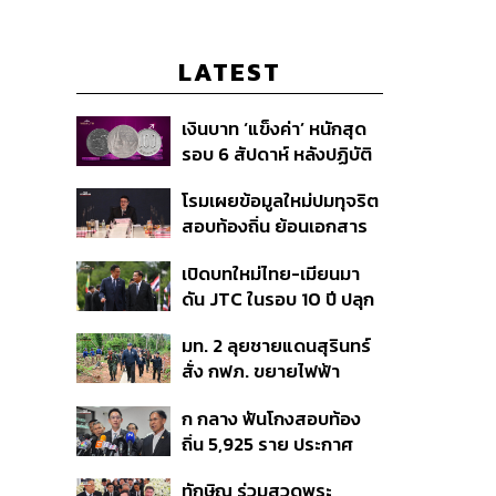
LATEST
เงินบาท ‘แข็งค่า’ หนักสุด
รอบ 6 สัปดาห์ หลังปฏิบัติ
การแทรกแซงเยนของ
โรมเผยข้อมูลใหม่ปมทุจริต
สหรัฐฯ-ญี่ปุ่น Standard
สอบท้องถิ่น ย้อนเอกสาร
Chartered เปิดเป้าสิ้นปีนี้
ประชุมปี 2567 พบชื่อ
จ่อแข็งต่อแตะ 32.50 บาท
เปิดบทใหม่ไทย-เมียนมา
อนุทิน จ่อสอบต่อเอี่ยว
ต่อดอลลาร์
ดัน JTC ในรอบ 10 ปี ปลุก
ตัดตอน ม.บูรพา หรือไม่
‘เส้นเลือดใหญ่’ ค้า
มท. 2 ลุยชายแดนสุรินทร์
ชายแดน ท่าเรือน้ำลึก
สั่ง กฟภ. ขยายไฟฟ้า
ทวาย
‘ปราสาทตาควาย–เนิน
ก กลาง ฟันโกงสอบท้อง
350’ เสริมความมั่นคง
ถิ่น 5,925 ราย ประกาศ
ชายแดน
บัญชีใหม่ 7 ส.ค. ส่วน 97
ทักษิณ ร่วมสวดพระ
ราย รอ ป.ป.ช. ขีดเส้นแล้ว