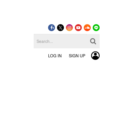
LOG IN
SIGN UP