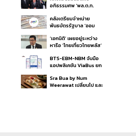
อภิธรรมศพ ‘พล.ต.ท.
เสร็จ 31 ส.ค.
ผ่อน’ บิดา ‘พักตร์พิไล ทวี
คลังเตรียมจำหน่าย
สิน’ สิริอายุ 103 ปี แกนนำ
พันธบัตรรัฐบาล ‘ออม
เพื่อไทย-บุคคลหลาก
พลัส’ รอบถัดไป เร็วสุด 4
วงการร่วมอาลัย
‘เอกนิติ’ เผยอยู่ระหว่าง
ก.ย.นี้ อาจเพิ่มสัดส่วนการ
หารือ ‘ไทยเที่ยวไทยพลัส’
ขายแบบ Small Lot First
มีสิทธิใช้งบจากเงินกู้ 4
มากขึ้น
BTS-EBM-NBM จับมือ
แสนล้าน มั่นใจงบต่อ ‘ไทย
แอปพลิเคชัน ViaBus ยก
ช่วยไทย พลัส’ เฟส 2 มี
ระดับการติดตามตำแหน่ง
เพียงพอ
Sra Bua by Num
รถไฟฟ้า 3 สายแบบเรียล
Weerawat เปลี่ยนไป และ
ไทม์
นี่คือเหตุผลที่เราควรกลับ
ไปอีกครั้ง