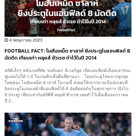
4 พฤษภาคม 2023
FOOTBALL FACT: โมฮัมเหม็ด ซาลาห์ ยิงประตูในแอนฟิลด์ 8
นัดติด เทียบเท่า หลุยส์ ซัวเรซ ทำไว้ในปี 2014
สถิติเล็กๆ หลังเกมที่ทัพ ‘หงส์แดง’ ลิเวอร์พูล เปิดแอนฟิลด์เฉือนเอาชนะ
ฟูแลมไปได้ 1-0 ในเกมลีกเมื่อคืนที่ผ่านมา โดยประตูโทนจากลูกจุด
โทษของ โมฮัมเหม็ด ซาลาห์ ในเกมนี้ ส่งผลให้เขากลายเป็นนักเตะที่
ยิงประตูในเกมเหย้าที่แอนฟิลด์ได้ 8 นัดติดต่อกันในทุกรายการ (ยิงไป
9 ประตู) เทียบเท่ากับสถิติที่ หลุยส์ ซัวเรซ เคยทำไว้เมื่อเดือนมกราคม
ปี 2...