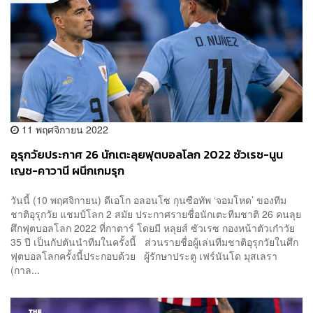
11 พฤศจิกายน 2022
อุรุกวัยประกาศ 26 นักเตะลุยฟุตบอลโลก 2022 ซัวเรซ-นูน
เญซ-คาวานี ผนึกเกมรุก
วันนี้ (10 พฤศจิกายน) ดีเอโก อลอนโซ กุนซือทัพ ‘จอมโหด’ ของทีม
ชาติอุรุกวัย แชมป์โลก 2 สมัย ประกาศรายชื่อนักเตะทีมชาติ 26 คนลุย
ศึกฟุตบอลโลก 2022 ที่กาตาร์ โดยมี หลุยส์ ซัวเรซ กองหน้าตัวเก๋าวัย
35 ปี เป็นกัปตันนำทีมในครั้งนี้ ส่วนรายชื่อผู้เล่นทีมชาติอุรุกวัยในศึก
ฟุตบอลโลกครั้งนี้ประกอบด้วย ผู้รักษาประตู เฟร์นันโด มุสเลรา
(กาล...