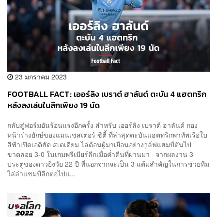
23 มกราคม 2023
FOOTBALL FACT: เออร์ลิง เบราต์ ฮาลันด์ ตะบัน 4 แฮตทริก
หลังลงเล่นในลีกเพียง 19 นัด
กลับสู่ฟอร์มอันร้อนแรงอีกครั้ง สำหรับ เออร์ลิง เบราต์ ฮาลันด์ กอง
หน้าร่างยักษ์ของแมนเชสเตอร์ ซิตี้ ที่ล่าสุดตะบันแฮตทริกพาทัพเรือใบ
สีฟ้าเปิดเอติฮัด สเตเดียม ไล่ต้อนผู้มาเยือนอย่างวูล์ฟแฮมป์ตันไป
ขาดลอย 3-0 ในเกมพรีเมียร์ลีกเมื่อค่ำคืนที่ผ่านมา จากผลงาน 3
ประตูของดาวยิงวัย 22 ปี ที่นอกจากจะเป็น 3 แต้มสำคัญในการช่วยทีม
ไล่ล่าแชมป์ลีกต่อไปแ...