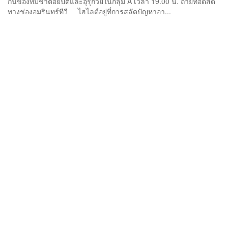
กันของทีมชาติอียิปต์และอุรุกวัยในกลุ่ม A เวลา 19.00 น. ถ่ายทอดสด
ทางช่องอมรินทร์ทีวี ไฮไลต์อยู่ที่การสลัดปัญหาอา...