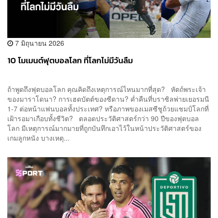
7 มิถุนายน 2026
10 โมเมนต์ฟุตบอลโลก ที่โลกไม่มีวันลืม
ถ้าพูดถึงฟุตบอลโลก คุณคิดถึงเหตุการณ์ไหนมากที่สุด? หัตถ์พระเจ้า
ของมาราโดนา? การเฮดบัตต์ของซีดาน? ค่ำคืนที่บราซิลพ่ายเยอรมนี
1-7 ต่อหน้าแฟนบอลทั้งประเทศ? หรือภาพของเมสซีชูถ้วยแชมป์โลกที่
เฝ้ารอมาเกือบทั้งชีวิต? ตลอดประวัติศาสตร์กว่า 90 ปีของฟุตบอล
โลก มีเหตุการณ์มากมายที่ถูกบันทึกเอาไว้ในหน้าประวัติศาสตร์ของ
เกมลูกหนัง บางเหตุ...