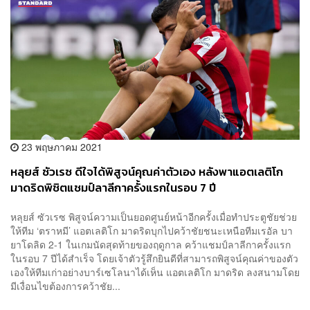
23 พฤษภาคม 2021
หลุยส์ ซัวเรซ ดีใจได้พิสูจน์คุณค่าตัวเอง หลังพาแอตเลติโก
มาดริดพิชิตแชมป์ลาลีกาครั้งแรกในรอบ 7 ปี
หลุยส์ ซัวเรซ พิสูจน์ความเป็นยอดศูนย์หน้าอีกครั้งเมื่อทำประตูชัยช่วย
ให้ทีม ‘ตราหมี’​ แอตเลติโก มาดริดบุกไปคว้าชัยชนะเหนือทีมเรอัล บา
ยาโดลิด 2-1 ในเกมนัดสุดท้ายของฤดูกาล คว้าแชมป์ลาลีกาครั้งแรก
ในรอบ 7 ปีได้สำเร็จ โดยเจ้าตัวรู้สึกยินดีที่สามารถพิสูจน์คุณค่าของตัว
เองให้ทีมเก่าอย่างบาร์เซโลนาได้เห็น แอตเลติโก มาดริด ลงสนามโดย
มีเงื่อนไขต้องการคว้าชัย...