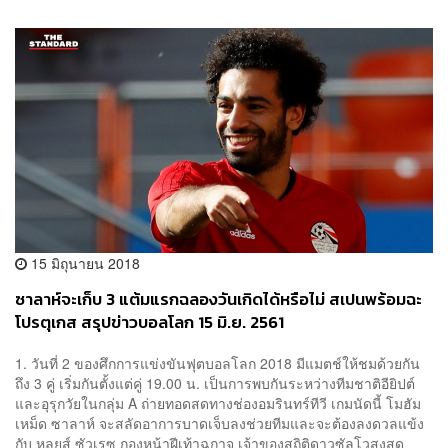
15 มิถุนายน 2018
ซาลาห์จะเก็บ 3 แต้มแรกฉลองวันเกิดได้หรือไม่ สเปนพร้อมฉะ
โปรตุเกส สรุปข่าวบอลโลก 15 มิ.ย. 2561
1. วันที่ 2 ของศึกการแข่งขันฟุตบอลโลก 2018 มีแมตช์ให้ชมด้วยกัน
ถึง 3 คู่ เริ่มกันตั้งแต่คู่ 19.00 น. เป็นการพบกันระหว่างทีมชาติอียิปต์
และอุรุกวัยในกลุ่ม A ถ่ายทอดสดทางช่องอมรินทร์ทีวี เกมนัดนี้ โมฮัม
เหม็ด ซาลาห์ จะสลัดอาการบาดเจ็บลงช่วยทีมและจะต้องลงดวลแข้ง
กับ หลุยส์ ซัวเรซ กองหน้าฝีเท้าฉกาจ เจ้าของสถิติดาวซัลโวสูงสุด