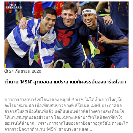
24 กันยายน 2020
ตำนาน ‘MSN’ สุดยอดสามประสานมหัศจรรย์ของบาร์เซโลนา
ข่าวการอำลาบาร์เซโลนาของ หลุยส์ ซัวเรซ ไม่ได้เป็นข่าวใหญ่โต
อะไรมากมายนัก เมื่อเทียบกับข่าวช่วงที่ ลิโอเนล เมสซี ประกาศขอ
อำลาสโมสรเมื่อเดือนที่แล้ว แต่ก็นับเป็นข่าวที่สร้างความสะเทือนใจ
ให้แก่แฟนฟุตบอลอย่างมาก โดยเฉพาะเหล่าบาร์เซโลนิสตาที่ทำใจ
ยอมรับได้ลำบาก เพราะการจากไปของดาวยิงชาวอุรุกวัยไม่ต่างอะไร
จากการปิดฉากตำนาน ‘MSN’ สามประสานสุดเ...