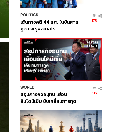
POLITICS
175
เส้นทางคดี 44 สส. ในชั้นศาล
ฎีกา จะรู้ผลเมื่อไร
WORLD
515
สรุปภารกิจอนุทิน เยือน
อินโดนีเซีย ขับเคลื่อนการทูต
เศรษฐกิจเชิงรุก ประกาศหุ้น
ส่วนยุทธศาสตร์ไทย –
อินโดนีเซีย