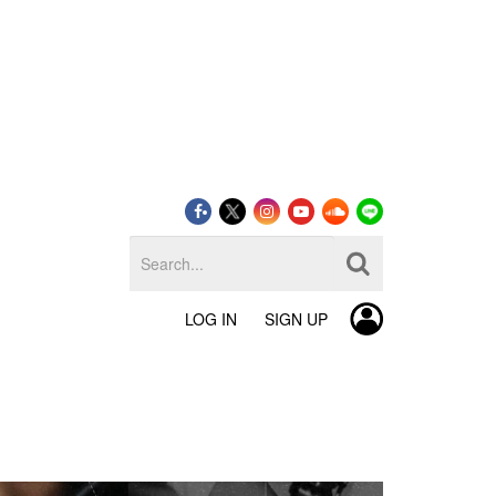
LOG IN
SIGN UP