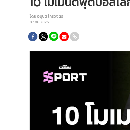
10 โมเมนต์ฟุตบอลโลก ท
โดย
อนุชิต ไกรวิจิตร
07.06.2026