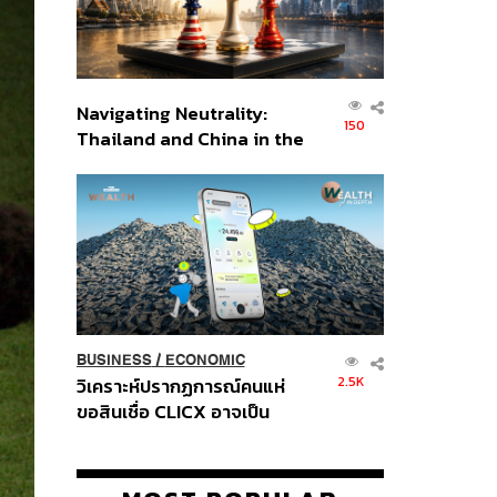
Navigating Neutrality:
150
Thailand and China in the
Age of a New Global
Order
BUSINESS
/
ECONOMIC
2.5K
วิเคราะห์ปรากฏการณ์คนแห่
ขอสินเชื่อ CLICX อาจเป็น
เพียงยอดภูเขาน้ำแข็ง ของ
ปัญหาหนี้ครัวเรือนไทยที่ถูกซุก
ไว้