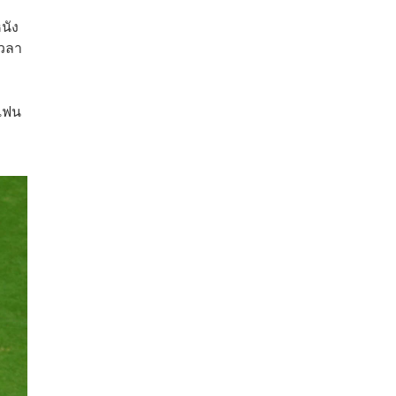
นัง
เวลา
แฟน