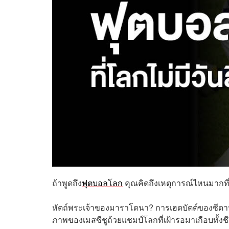
ถ้าพูดถึง
ฟุตบอลโลก
คุณคิดถึงเหตุการณ์ไหนมากที่
หัตถ์พระเจ้าของมาราโดนา? การเฮดบัตต์ของซีดาน?
ภาพของเมสซีชูถ้วยแชมป์โลกที่เฝ้ารอมาเกือบทั้งชี