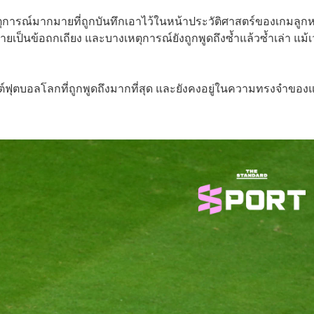
ุการณ์มากมายที่ถูกบันทึกเอาไว้ในหน้าประวัติศาสตร์ของเกมลูกห
ป็นข้อถกเถียง และบางเหตุการณ์ยังถูกพูดถึงซ้ำแล้วซ้ำเล่า แม้
ตบอลโลกที่ถูกพูดถึงมากที่สุด และยังคงอยู่ในความทรงจำของ