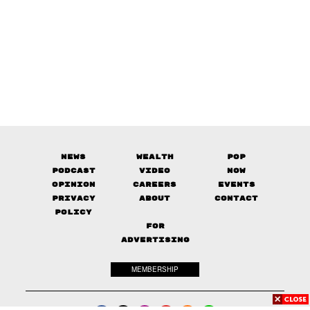
News
Wealth
Pop
Podcast
Video
Now
Opinion
Careers
Events
Privacy
About
Contact
Policy
FOR
ADVERTISING
MEMBERSHIP