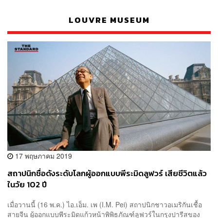
LOUVRE MUSEUM
17 พฤษภาคม 2019
สถาปนิกชื่อดังระดับโลกผู้ออกแบบพีระมิดลูฟวร์ เสียชีวิตแล้ว
ในวัย 102 ปี
เมื่อวานนี้ (16 พ.ค.) ไอ.เอ็ม. เพ (I.M. Pei) สถาปนิกชาวอเมริกันเชื้อ
สายจีน ผู้ออกแบบพีระมิดแก้วหน้าพิพิธภัณฑ์ลูฟวร์ในกรุงปารีสของ