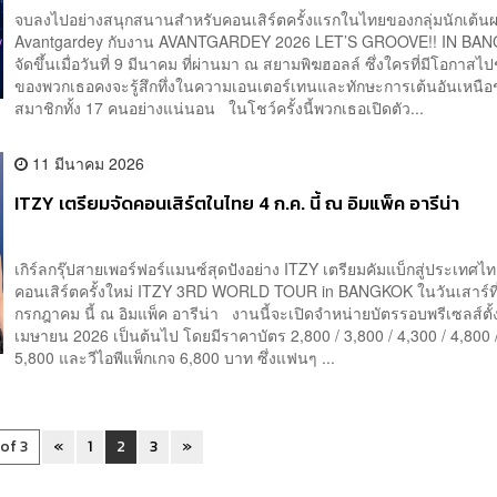
จบลงไปอย่างสนุกสนานสำหรับคอนเสิร์ตครั้งแรกในไทยของกลุ่มนักเต้น
Avantgardey กับงาน AVANTGARDEY 2026 LET’S GROOVE!! IN BANG
จัดขึ้นเมื่อวันที่ 9 มีนาคม ที่ผ่านมา ณ สยามพิฆฮอลล์ ซึ่งใครที่มีโอกาสไ
ของพวกเธอคงจะรู้สึกทึ่งในความเอนเตอร์เทนและทักษะการเต้นอันเหนือ
สมาชิกทั้ง 17 คนอย่างแน่นอน ในโชว์ครั้งนี้พวกเธอเปิดตัว...
11 มีนาคม 2026
ITZY เตรียมจัดคอนเสิร์ตในไทย 4 ก.ค. นี้ ณ อิมแพ็ค อารีน่า
เกิร์ลกรุ๊ปสายเพอร์ฟอร์แมนซ์สุดปังอย่าง ITZY เตรียมคัมแบ็กสู่ประเทศไท
คอนเสิร์ตครั้งใหม่ ITZY 3RD WORLD TOUR in BANGKOK ในวันเสาร์ที
กรกฎาคม นี้ ณ อิมแพ็ค อารีน่า งานนี้จะเปิดจำหน่ายบัตรรอบพรีเซลส์ตั้
เมษายน 2026 เป็นต้นไป โดยมีราคาบัตร 2,800 / 3,800 / 4,300 / 4,800 /
5,800 และวีไอพีแพ็กเกจ 6,800 บาท ซึ่งแฟนๆ ...
 of 3
«
1
2
3
»