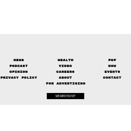
News
Wealth
Pop
Podcast
Video
Now
Opinion
Careers
Events
Privacy Policy
About
Contact
FOR ADVERTISING
MEMBERSHIP
© 2017-
2026
The Standard. All rights reserved.