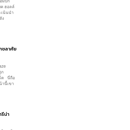
้อมปัก
็ค ฮอลล์
ะเน้นนำ
ดัง
ุภชลาศัย
Kaze
ุภ
์ต นี่ถือ
น้านี้เขา
รีน่า