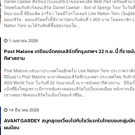
Daniel Caesar ศิลปินอาร์แอนด์บีเจ้าของเพลงฮิต Best Part เตรียมตัวมา
ไทยพร้อมกับทัวร์คอนเสิร์ต Daniel Caesar - Son of Spergy Tour ในวันที
มิถุนายนนี้ ที่อิมแพ็ค อารีน่า โดยมีโปรโมเตอร์ Live Nation Tero เป็นผู้จั
คอนเสิร์ต คอนเสิร์ตครั้งนี้มีราคาบัตรเริ่มต้นที่ 1,900 บาท โดยสมาชิก L
Nation Tero จะได้รับสิทธิ์ซื้อบัตรก่อนใค...
1 เมษายน 2026
Post Malone เตรียมจัดคอนเสิร์ตที่กรุงเทพฯ 22 ก.ย. นี้ ที่ราชม
กีฬาสถาน
Post Malone กลับมาประเทศไทยอีกครั้ง! Live Nation Tero ประกาศว่าศ
ฝีมืออย่าง Post Malone จะมาจัดคอนเสิร์ตที่กรุงเทพฯ ประเทศไทย กับทัวร
ASS World Tour ในวันที่ 22 กันยายนนี้ ณ ราชมังคลากีฬาสถาน นี่ถือเ
แบ็กที่ยิ่งใหญ่เพราะมีการขยับสเกลคอนเสิร์ตไปเป็นสเตเดียม หลังจากเมื่
เขาเคยมาจัดคอนเสิร์ตในเมืองไทยแล้วที่อิม...
14 มีนาคม 2026
AVANTGARDEY สนุกสุดเหวี่ยงไปกับโชว์แรกในไทยของกลุ่มนัก
ผมบ๊อบ