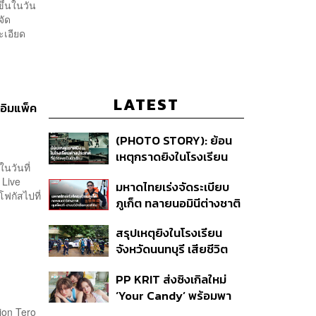
้นในวัน
จัด
ะเอียด
LATEST
อิมแพ็ค
(PHOTO STORY): ย้อน
เหตุกราดยิงในโรงเรียน
วันที่
ต่างประเทศ ที่ผู้ก่อเหตุเป็น
 Live
มหาดไทยเร่งจัดระเบียบ
นักเรียน
โฟกัสไปที่
ภูเก็ต ทลายนอมินีต่างชาติ
คุมเจ็ตสกี สางบริษัทฮุบ
สรุปเหตุยิงในโรงเรียน
ที่ดิน เคลียร์ใบอนุญาต
จังหวัดนนทบุรี เสียชีวิต
โรงแรมค้าง 7 ปี
รวม 8 ราย โฆษก ตร. เผย
PP KRIT ส่งซิงเกิลใหม่
ปมค้นประวัติคดีกราดยิงที่
‘Your Candy’ พร้อมพา
สหรัฐฯ
ต้าเหนิง และ ณิชา ร่วมมิว
ion Tero