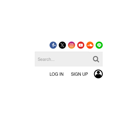
LOG IN
SIGN UP