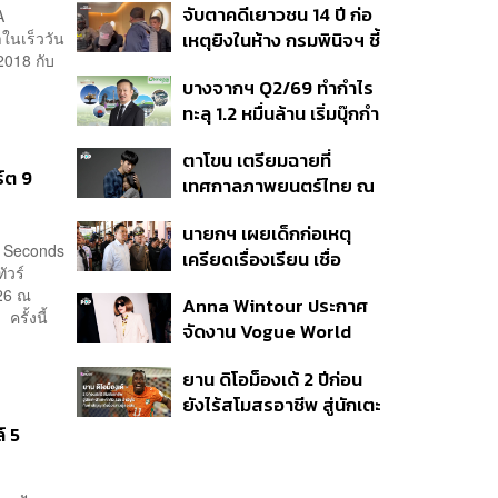
จับตาคดีเยาวชน 14 ปี ก่อ
A
สิกวิดีโอ
ในเร็ววัน
เหตุยิงในห้าง กรมพินิจฯ ชี้
2018 กับ
ประพฤติดี-รับการรักษาต่อ
บางจากฯ Q2/69 ทำกำไร
เนื่อง ประเมินปล่อยตัว
ทะลุ 1.2 หมื่นล้าน เริ่มบุ๊กกำ
ไร ‘SAF’ เชิงพาณิชย์ครั้ง
ตาโขน เตรียมฉายที่
แรก หนุนรายได้ครึ่งปีทะลุ
์ต 9
เทศกาลภาพยนตร์ไทย ณ
3.2 แสนล้าน
ประเทศบราซิล
นายกฯ เผยเด็กก่อเหตุ
5 Seconds
เครียดเรื่องเรียน เชื่อ
ัวร์
เตรียมการเป็นขั้นตอน ชี้มี
026 ณ
Anna Wintour ประกาศ
กระสุนอีกกว่า 30 นัด หาก
ครั้งนี้
จัดงาน Vogue World
ไม่จบชีวิตตัวเองอาจสูญ
2027 ที่ซานฟรานซิสโก
เสียเพิ่ม
ยาน ดิโอม็องเด้ 2 ปีก่อน
ยังไร้สโมสรอาชีพ สู่นักเตะ
ค่าตัว 125 ล้านยูโร กับคำ
์ 5
สัญญาถึงน้องสาวผู้ล่วง
ลับ