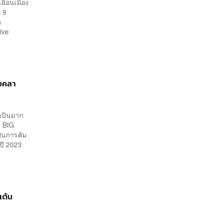
เยือนเมือง
่ 9
ด
ive
ังคลา
ิลปินมาก
์ BIG
ป็นการคัม
อปี 2023
เต้น