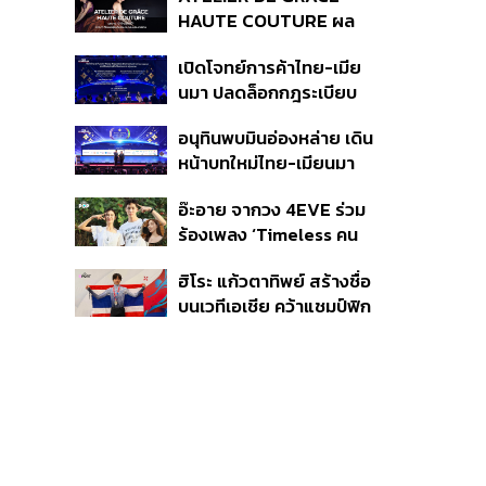
40 ราย ไม่เกี่ยวคดีมาดาม
HAUTE COUTURE ผล
เก่ง
งาน “ผ้าไหมมัดหมี่” จาก 7
เปิดโจทย์การค้าไทย-เมีย
ดีไซเนอร์ระดับตำนานของ
นมา ปลดล็อกกฎระเบียบ
ประเทศไทย
เงินข้ามแดน และความเชื่อ
อนุทินพบมินอ่องหล่าย เดิน
มั่นนักลงทุน ทำอย่างไร?
หน้าบทใหม่ไทย-เมียนมา
เร่งความร่วมมือเศรษฐกิจ
อ๊ะอาย จากวง 4EVE ร่วม
การค้า-การลงทุน
ร้องเพลง ‘Timeless คน
เดียวที่รักเสมอ’ ประกอบ
ฮิโระ แก้วตาทิพย์ สร้างชื่อ
ภาพยนตร์ Her in Frame
บนเวทีเอเชีย คว้าแชมป์ฟิก
เกอร์สเกตติ้ง Asian
Open