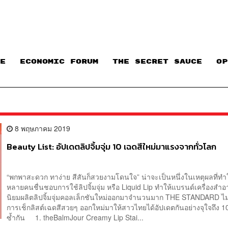
E
ECONOMIC FORUM
THE SECRET SAUCE​
OP
8 พฤษภาคม 2019
Beauty List: อัปเดตลิปจิ้มจุ่ม 10 เฉดสีใหม่มาแรงจากทั่วโลก
“พกพาสะดวก ทาง่าย สีสันก็สวยงามโดนใจ” น่าจะเป็นหนึ่งในเหตุผลที่ทำ
หลายคนชื่นชอบการใช้ลิปจิ้มจุ่ม หรือ Liquid Lip ทำให้แบรนด์เครื่องสำอ
นิยมผลิตลิปจิ้มจุ่มคอลเล็กชันใหม่ออกมาจำนวนมาก THE STANDARD ไม
การเช็กลิสต์เฉดสีสวยๆ ออกใหม่มาให้สาวไทยได้อัปเดตกันอย่างจุใจถึง 10
ซ้ำกัน 1. theBalmJour Creamy Lip Stai...