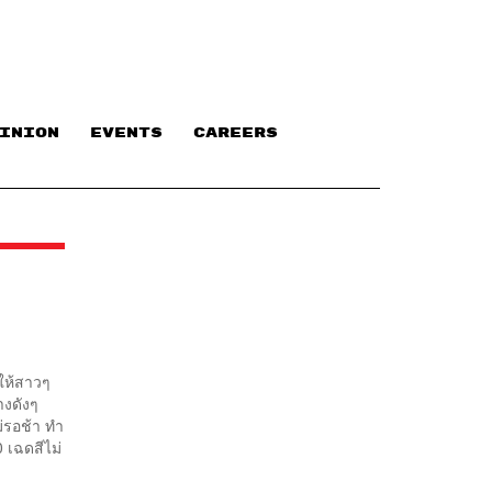
INION
EVENTS
CAREERS
ให้สาวๆ
างดังๆ
่รอช้า ทำ
 เฉดสีไม่