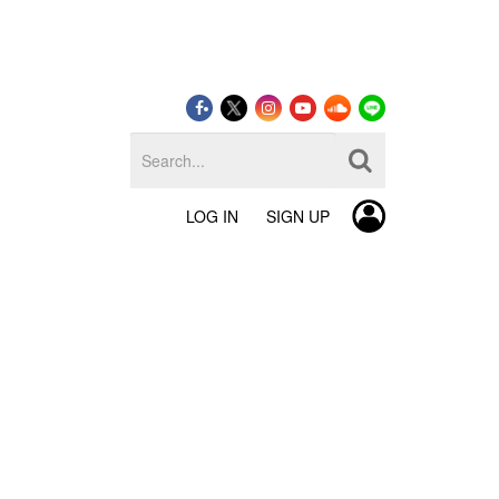
LOG IN
SIGN UP