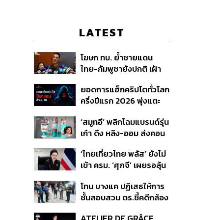
LATEST
โฆษก ทบ. ย้ำชายแดน
ไทย-กัมพูชายังปกติ เฝ้า
ระวัง 24 ชั่วโมง มั่นใจไทย
ยอดการแฮ็กคริปโตทั่วโลก
ไม่เสียเปรียบเวทีโลก หลัง
ครึ่งปีแรก 2026 พุ่งแตะ
กัมพูชายื่น UN รับรอง
4.4 หมื่นล้านบาท
MOU43
‘สมูทอี’ พลิกโฉมแบรนด์รุ่น
เก๋า ดึง หลิง-ออม ส่งคอน
เทนต์ซีรีส์แนวตั้ง สู้ตลาด
‘ไทยเที่ยวไทย พลัส’ ยังไม่
สกินแคร์ชะลอตัว
เข้า ครม. ‘ศุภจี’ เผยรอลุ้น
งบ ชี้มาตรการต้องไม่
โทน บางแค ปฏิเสธให้การ
กระจุกตัว
ชั้นสอบสวน ตร.ชี้คดีกล้อง
ส่องพระมีผู้เสียหายทะลุ
ATELIER DE GRÂCE