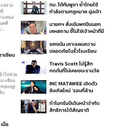
ทบ. โต้กัมพูชา ย้ำไทยใช้
กระทรวง
ครั้ง ตลอด 10 ปีที่ผ่านมา
ดี
กำลังตามกฎหมาย มุ่งเป้า
ตำแหน่ง
หมายทางทหาร ชี้ความเสีย
ปคที่
นายกฯ สั่งเข้มพกปืนนอก
หายไทยไม่อาจลบด้วย
...
เคหสถาน ชี้ไม่ใช่เจ้าหน้าที่มี
ข้อมูลบิดเบือน
โทษอุกฉกรรจ์ ปืนถูกขโมย
ยศชนัน เคาะแผนความ
ก่อเหตุ เจ้าของร่วมรับผิด
ปลอดภัยในรั้วโรงเรียน
อาเซียน
90 วัน ส่งนักสุขภาพจิต
Travis Scott ไม่รู้สึก
ดูแล-คุมเข้มคัดกรองสิ่ง
กดดันที่ไม่เคยชนะรางวัล
ผิดกฎหมาย
ข้าไปช่วย
แกรมมี่ แม้มีชื่อเข้าชิงมา
ศอาเซียน
INC MATAWEE เปิดตัว
แล้ว 10 ครั้ง
e-myung)
ซิงเกิลใหม่ ‘รอบที่ล้าน
ลับ
(Loop)’ ที่ได้ เน PERSES
ทำไมทรัมป์เดินหน้าจำกัด
มาแสดงในมิวสิกวิดีโอ
สิทธิการได้สัญชาติ
อเมริกันโดยกำเนิดอีกครั้ง
แม้ศาลสูงสุดเคยตัดสิน
มื่อ
คัดค้าน