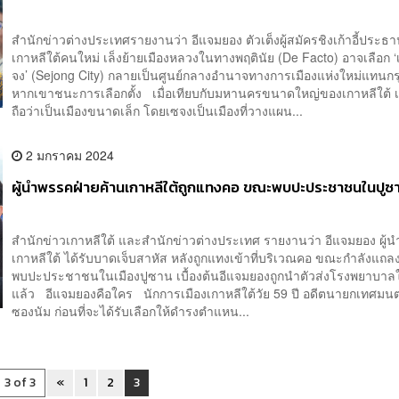
สำนักข่าวต่างประเทศรายงานว่า อีแจมยอง ตัวเต็งผู้สมัครชิงเก้าอี้ประธา
เกาหลีใต้คนใหม่ เล็งย้ายเมืองหลวงในทางพฤตินัย (De Facto) อาจเลือก ‘
จง’ (Sejong City) กลายเป็นศูนย์กลางอำนาจทางการเมืองแห่งใหม่แทนก
หากเขาชนะการเลือกตั้ง เมื่อเทียบกับมหานครขนาดใหญ่ของเกาหลีใต้ เ
ถือว่าเป็นเมืองขนาดเล็ก โดยเซจงเป็นเมืองที่วางแผน...
2 มกราคม 2024
ผู้นำพรรคฝ่ายค้านเกาหลีใต้ถูกแทงคอ ขณะพบปะประชาชนในปูซ
สำนักข่าวเกาหลีใต้ และสำนักข่าวต่างประเทศ รายงานว่า อีแจมยอง ผู้น
เกาหลีใต้ ได้รับบาดเจ็บสาหัส หลังถูกแทงเข้าที่บริเวณคอ ขณะกำลังแถ
พบปะประชาชนในเมืองปูซาน เบื้องต้นอีแจมยองถูกนำตัวส่งโรงพยาบาลใ
แล้ว อีแจมยองคือใคร นักการเมืองเกาหลีใต้วัย 59 ปี อดีตนายกเทศมนต
ซองนัม ก่อนที่จะได้รับเลือกให้ดำรงตำแหน...
3 of 3
«
1
2
3