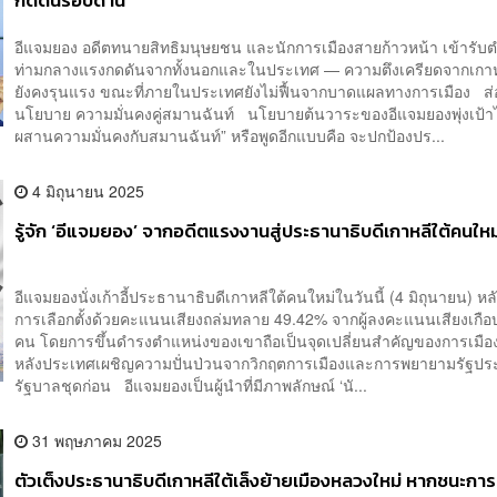
กดดันรอบด้าน
อีแจมยอง อดีตทนายสิทธิมนุษยชน และนักการเมืองสายก้าวหน้า เข้ารับ
ท่ามกลางแรงกดดันจากทั้งนอกและในประเทศ — ความตึงเครียดจากเกาห
ยังคงรุนแรง ขณะที่ภายในประเทศยังไม่ฟื้นจากบาดแผลทางการเมือง ส่
นโยบาย ความมั่นคงคู่สมานฉันท์ นโยบายต้นวาระของอีแจมยองพุ่งเป้าไ
ผสานความมั่นคงกับสมานฉันท์” หรือพูดอีกแบบคือ จะปกป้องปร...
4 มิถุนายน 2025
รู้จัก ‘อีแจมยอง’ จากอดีตแรงงานสู่ประธานาธิบดีเกาหลีใต้คนใหม
อีแจมยองนั่งเก้าอี้ประธานาธิบดีเกาหลีใต้คนใหม่ในวันนี้ (4 มิถุนายน) ห
การเลือกตั้งด้วยคะแนนเสียงถล่มทลาย 49.42% จากผู้ลงคะแนนเสียงเกือ
คน โดยการขึ้นดำรงตำแหน่งของเขาถือเป็นจุดเปลี่ยนสำคัญของการเมือง
หลังประเทศเผชิญความปั่นป่วนจากวิกฤตการเมืองและการพยายามรัฐป
รัฐบาลชุดก่อน อีแจมยองเป็นผู้นำที่มีภาพลักษณ์ ‘นั...
31 พฤษภาคม 2025
ตัวเต็งประธานาธิบดีเกาหลีใต้เล็งย้ายเมืองหลวงใหม่ หากชนะการเ