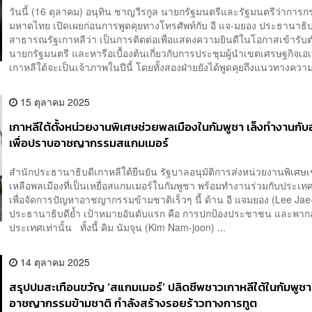
วันนี้ (16 ตุลาคม) อนุทิน ชาญวีรกูล นายกรัฐมนตรีและรัฐมนตรีว่าการ
มหาดไทย เปิดเผยก่อนการพูดคุยทางโทรศัพท์กับ อี แจ-มยอง ประธานาธิบ
สาธารณรัฐเกาหลีว่า เป็นการติดต่อเพื่อแสดงความยินดีในโอกาสเข้ารับ
นายกรัฐมนตรี และหารือเบื้องต้นเกี่ยวกับการประชุมผู้นำเขตเศรษฐกิจเอเ
เกาหลีใต้จะเป็นเจ้าภาพในปีนี้ โดยทั้งสองฝ่ายยังได้พูดคุยถึงแนวทางความ
15 ตุลาคม 2025
เกาหลีใต้ตั้งหน่วยงานพิเศษช่วยพลเมืองในกัมพูชา เล็งทำงานกับ
เพื่อปราบอาชญากรรมสแกมเมอร์
สำนักประธานาธิบดีเกาหลีใต้ยืนยัน รัฐบาลอนุมัติการส่งหน่วยงานพิเศษเ
เหลือพลเมืองที่เป็นเหยื่อสแกมเมอร์ในกัมพูชา พร้อมทำงานร่วมกับประเท
เพื่อจัดการปัญหาอาชญากรรมข้ามชาติเร็วๆ นี้ ด้าน อี แจมยอง (Lee Ja
ประธานาธิบดีย้ำ เป้าหมายอันดับแรก คือ การปกป้องประชาชน และพาก
ประเทศเท่านั้น ทั้งนี้ คิม นัมจุน (Kim Nam-joon) ...
14 ตุลาคม 2025
สรุปปมสะเทือนขวัญ ‘สแกมเมอร์’ ปลิดชีพชาวเกาหลีใต้ในกัมพูชา เ
อาชญากรรมข้ามชาติ กำลังสร้างรอยร้าวทางการทูต