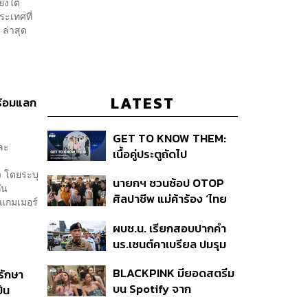
ียงใต้
ะเทศที่
ล่าสุด
LATEST
ร้อมแลก
GET TO KNOW THEM:
และ
เนื้อคู่ประตูถัดไป
 โดยระบุ
นายกฯ ชวนช้อป OTOP
ัน
ศิลปาชีพ แม่ค้าร้อง ‘ไทย
สแกมเมอร์
ช่วยไทย พลัส’ สุดยอด
ผบช.น. เรียกสอบปากคำ
ถามมีต่อไหม นายกฯ ตอบ
นร.เซนต์คาเบรียล ปมรุม
‘เดี๋ยวจะพยายาม’
ทำร้ายเพื่อน-ใช้ปืนขู่ สั่ง
BLACKPINK มียอดสตรีม
รักษา
ดำเนินคดีแล้ว
บน Spotify จาก
ป็น
ประเทศไทยสูงถึง 536 ล้าน