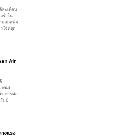
ดีสะเทือน
อร์’ ใน
นามสกุลพัค
ัวใจหยุด
rean Air
ี
งหาคม)
้า การต่อ
ัมป์
กลางแรง