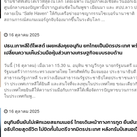
ข้ามชาติที่เติบโตเร็วที่สุดในโลก โดยเฉพาะในภูมิภาคเอเชียตะวันออกเฉ
ศูนย์กลางของปัญหานี้ปรากฏเด่นชัดในกัมพูชา เมียนมา และ สปป.ลาว ปร
กลายเป็น “Safe Haven” ให้กับเครือข่ายอาชญากรรมไซเบอร์นานาชาติ 
สถานการณ์สแกมเมอร์ถูกจับจ้องมากขึ้นในระดับโลก ...
16 ตุลาคม 2025
ปธน.เกาหลีใต้โพสต์ เผยหลังคุยอนุทิน ยกไทยเป็นมิตรประเทศ พ
เปลี่ยนความเห็นร่วมมือหุ้นส่วนทางเศรษฐกิจแบบรอบด้าน
วันนี้ (16 ตุลาคม) เมื่อเวลา 15.30 น. อนุทิน ชาญวีรกูล นายกรัฐมนตรี 
รัฐมนตรีว่าการกระทรวงมหาดไทย โทรศัพท์กับ อีแจมยอง ประธานาธิบดี
สาธารณรัฐเกาหลี ระหว่างเยือนสาธารณรัฐประชาธิปไตยประชาชนลาว
ว่า ประเทศเกาหลีใต้ยินดี และสนใจที่จะลงทุนในประเทศไทย ขณะเดียวก
ประเทศไทยยินดีให้ความร่วมมือกับเกาหลีใต้เพื่อจัดการปัญหาขบวนการ
ในประเทศกัมพู...
16 ตุลาคม 2025
อนุทินยืนยันไม่เพิกเฉยสแกมเมอร์ ไทยเดินหน้าทางการทูต ยืนยัน
อธิปไตยสุดชีวิต ไม่ปิดกั้นไมตรีจากมิตรประเทศ หลังทรัมป์เสนอเ
ตัวกลาง