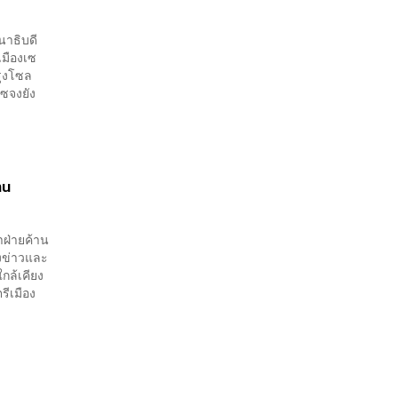
นาธิบดี
เมืองเซ
รุงโซล
ซจงยัง
าน
ำฝ่ายค้าน
ลงข่าวและ
กล้เคียง
รีเมือง