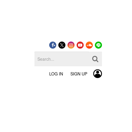
LOG IN
SIGN UP