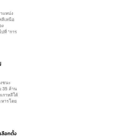
ตำแหน่ง
ลีเหนือ
อง
ปที่ “การ
่
ลังชนะ
บ 35 ล้าน
เกาหลีใต้
ระหารโดย
ลือกตั้ง