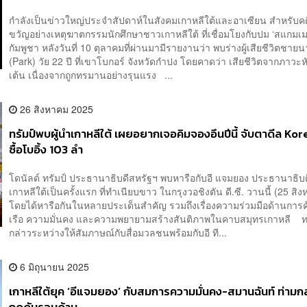
กำลังเป็นข่าวใหญ่ประจำสัปดาห์ในสังคมเกาหลีใต้และอาเซียน สำหรับค
ขวัญอย่างเหตุฆาตกรรมนักศึกษาชาวเกาหลีใต้ ที่เชื่อมโยงกับปม ‘สแกมเม
กัมพูชา หลังวันที่ 10 ตุลาคมที่ผ่านมามีรายงานว่า พบร่างผู้เสียชีวิตชาย
(Park) วัย 22 ปี ที่เขาโบกอร์ จังหวัดกำปง โดยคาดว่า เสียชีวิตจากภาวะห
เต้น เนื่องจากถูกทรมานอย่างรุนแรง ...
26 สิงหาคม 2025
ทรัมป์พบผู้นำเกาหลีใต้ เผยอยากเจอคิมจองอึนปีนี้ จับตาดีล Ko
ซื้อโบอิ้ง 103 ลำ
โดนัลด์ ทรัมป์ ประธานาธิบดีสหรัฐฯ พบหารือกับอี แจมยอง ประธานาธิบด
เกาหลีใต้เป็นครั้งแรก ที่ทำเนียบขาว ในกรุงวอชิงตัน ดี.ซี. วานนี้ (25 สิ
โดยได้หารือกันในหลายประเด็นสำคัญ รวมถึงเรื่องความร่วมมือด้านการค
เรือ ความมั่นคง และความพยายามสร้างสันติภาพในคาบสมุทรเกาหลี ทร
กล่าวระหว่างให้สัมภาษณ์กับสื่อมวลชนพร้อมกับอี ที...
6 มิถุนายน 2025
เกาหลีใต้ยุค ‘อีแจมยอง’ กับสมการความมั่นคง-สมานฉันท์ ท่าม