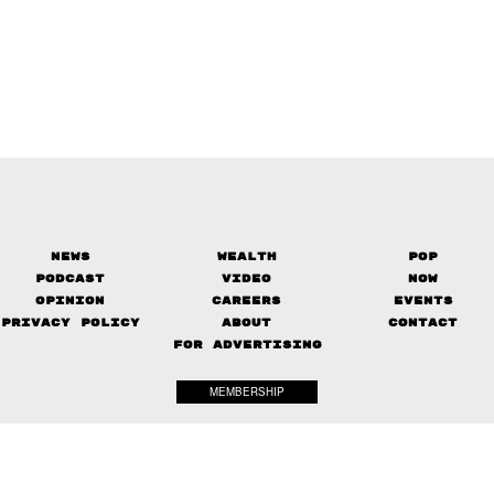
News
Wealth
Pop
Podcast
Video
Now
Opinion
Careers
Events
Privacy Policy
About
Contact
FOR ADVERTISING
MEMBERSHIP