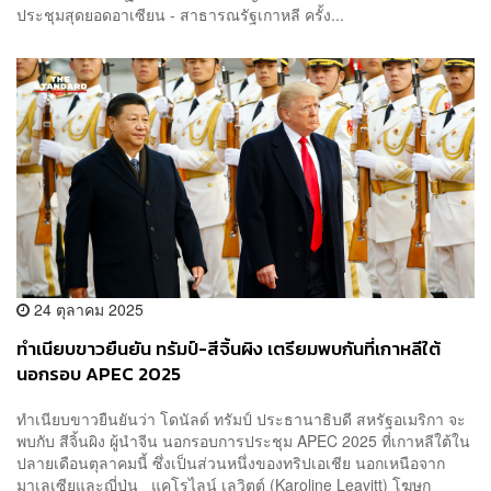
ประชุมสุดยอดอาเซียน - สาธารณรัฐเกาหลี ครั้ง...
24 ตุลาคม 2025
ทำเนียบขาวยืนยัน ทรัมป์-สีจิ้นผิง เตรียมพบกันที่เกาหลีใต้
นอกรอบ APEC 2025
ทำเนียบขาวยืนยันว่า โดนัลด์ ทรัมป์ ประธานาธิบดี สหรัฐอเมริกา จะ
พบกับ สีจิ้นผิง ผู้นำจีน นอกรอบการประชุม APEC 2025 ที่เกาหลีใต้ใน
ปลายเดือนตุลาคมนี้ ซึ่งเป็นส่วนหนึ่งของทริปเอเชีย นอกเหนือจาก
มาเลเซียและญี่ปุ่น แคโรไลน์ เลวิตต์ (Karoline Leavitt) โฆษก