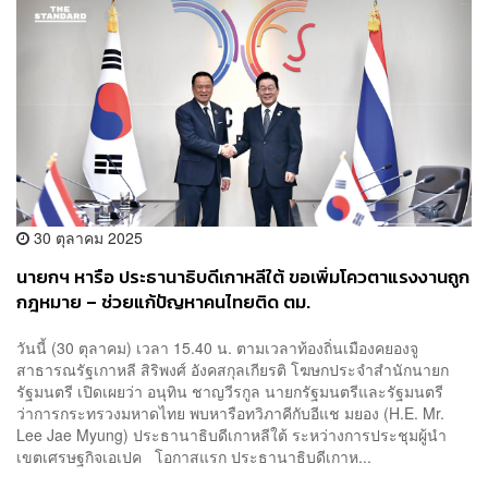
30 ตุลาคม 2025
นายกฯ หารือ ประธานาธิบดีเกาหลีใต้ ขอเพิ่มโควตาแรงงานถูก
กฎหมาย – ช่วยแก้ปัญหาคนไทยติด ตม.
วันนี้ (30 ตุลาคม) เวลา 15.40 น. ตามเวลาท้องถิ่นเมืองคยองจู
สาธารณรัฐเกาหลี สิริพงศ์ อังคสกุลเกียรติ โฆษกประจำสำนักนายก
รัฐมนตรี เปิดเผยว่า อนุทิน ชาญวีรกูล นายกรัฐมนตรีและรัฐมนตรี
ว่าการกระทรวงมหาดไทย พบหารือทวิภาคีกับอีแช มยอง (H.E. Mr.
Lee Jae Myung) ประธานาธิบดีเกาหลีใต้ ระหว่างการประชุมผู้นำ
เขตเศรษฐกิจเอเปค โอกาสแรก ประธานาธิบดีเกาห...