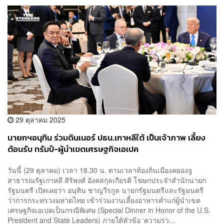
29 ตุลาคม 2025
นายกฯอนุทิน ร่วมดินเนอร์ ปธน.เกาหลีใต้ เป็นเจ้าภาพ เลี้ยง
ต้อนรับ ทรัมป์-ผู้นำเขตเศรษฐกิจเอเปค
วันนี้ (29 ตุลาคม) เวลา 18.30 น. ตามเวลาท้องถิ่นเมืองคยองจู
สาธารณรัฐเกาหลี สิริพงศ์ อังคสกุลเกียรติ โฆษกประจำสำนักนายก
รัฐมนตรี เปิดเผยว่า อนุทิน ชาญวีรกูล นายกรัฐมนตรีและรัฐมนตรี
ว่าการกระทรวงมหาดไทย เข้าร่วมงานเลี้ยงอาหารค่ำแก่ผู้นำเขต
เศรษฐกิจเอเปคเป็นกรณีพิเศษ (Special Dinner in Honor of the U.S.
President and State Leaders) ภายใต้หัวข้อ ‘ความร่ว...