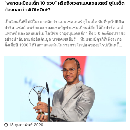
“พลาดเหมือนเด็ก 10 ขวบ” หรือถึงเวลาแมนเชสเตอร์ ยูไนเต็ด
ต้องบอกว่า #OleOut?
เป็นอีกครั้งที่ไม่มีใครคาดคิดว่า แมนเชสเตอร์​ ยูไนเต็ด ทีมที่บุกไปพิชิต
ปารีส แซงต์ แชร์กแมง รองแชมป์ยูฟ่าแชมเปียนส์ลีก ได้ถึงปาร์ค เดส์
แพรงซ์ และถล่มแอร์เบ ไลป์ซิก จ่าฝูงบุนเดสลีกา ถึง 5-0 จะต้องปราชัย
อย่างน่าอับอายต่ออิสตันบูล บาซัคเซเฮียร์ ทีมแชมป์ตุรกีที่เพิ่งจะก่อ
ตั้งเมื่อปี 1990 ได้โอกาสลงเล่นในรายการใหญ่สุดของยุโรปเป็นครั้...
18 กุมภาพันธ์ 2020