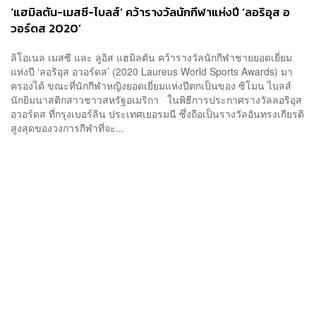
‘แฮมิลตัน-เมสซี-ไบลส์’ คว้ารางวัลนักกีฬาแห่งปี ‘ลอริอุส อ
วอร์ดส 2020’
ลิโอเนล เมสซี และ ลูอิส แฮมิลตัน คว้ารางวัลนักกีฬาชายยอดเยี่ยม
แห่งปี ‘ลอริอุส อวอร์ดส’ (2020 Laureus World Sports Awards) มา
ครองได้ ขณะที่นักกีฬาหญิงยอดเยี่ยมแห่งปีตกเป็นของ ซิโมน ไบลส์
นักยิมนาสติกสาวชาวสหรัฐอเมริกา ในพิธีการประกาศรางวัลลอริอุส
อวอร์ดส ที่กรุงเบอร์ลิน ประเทศเยอรมนี ซึ่งถือเป็นรางวัลอันทรงเกียรติ
สูงสุดของวงการกีฬาที่จะ...