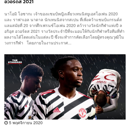
อวอร์ดส 2021
นาโอมิ โอซากะ เจ้าของแชมป์หญิงเดี่ยวเทนนิสยูเอส​โอเพ่น 2020
และ ราฟาเอล นาดาล นักเทนนิสจากสเปน ที่เพิ่งคว้าแชมป์แกรนด์ส
แลมสมัยที่ 20 จากศึกเฟรนช์โอเพ่น 2020 คว้ารางวัลนักกีฬาแห่งปี ล
อริอุส อวอร์ดส 2021 รางวัลประจำปีที่จะมอบให้กับนักกีฬาหรือทีมที่ทำ
ผลงานได้โดดเด่นในแต่ละปี ซึ่งจะทำการคัดเลือกโดยผู้ทรงคุณวุฒิใน
วงการกีฬา โดยภายในงานประกาศ...
5 พฤศจิกายน 2020