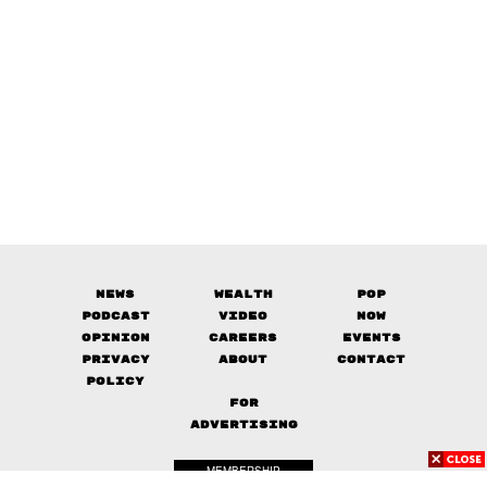
News
Wealth
Pop
Podcast
Video
Now
Opinion
Careers
Events
Privacy
About
Contact
Policy
FOR
ADVERTISING
MEMBERSHIP